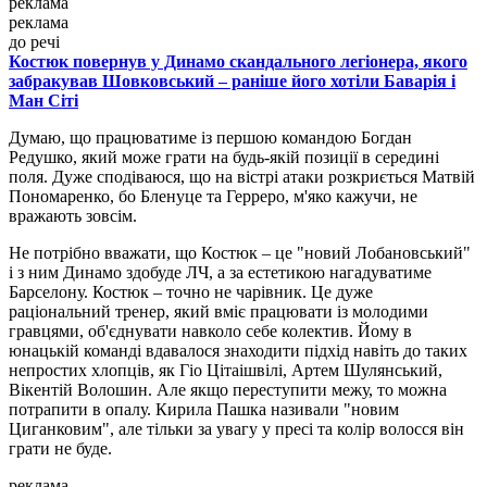
реклама
реклама
до речі
Костюк повернув у Динамо скандального легіонера, якого
забракував Шовковський – раніше його хотіли Баварія і
Ман Сіті
Думаю, що працюватиме із першою командою Богдан
Редушко, який може грати на будь-якій позиції в середині
поля. Дуже сподіваюся, що на вістрі атаки розкриється Матвій
Пономаренко, бо Бленуце та Герреро, м'яко кажучи, не
вражають зовсім.
Не потрібно вважати, що Костюк – це "новий Лобановський"
і з ним Динамо здобуде ЛЧ, а за естетикою нагадуватиме
Барселону. Костюк – точно не чарівник. Це дуже
раціональний тренер, який вміє працювати із молодими
гравцями, об'єднувати навколо себе колектив. Йому в
юнацькій команді вдавалося знаходити підхід навіть до таких
непростих хлопців, як Гіо Цітаішвілі, Артем Шулянський,
Вікентій Волошин. Але якщо переступити межу, то можна
потрапити в опалу. Кирила Пашка називали "новим
Циганковим", але тільки за увагу у пресі та колір волосся він
грати не буде.
реклама