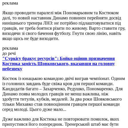
реклама
Якщо проводити паралелі між Пономарьовим та Костюком
далі, то новий наставник Динамо повинен перейняти досвід
нинішнього тренера ЛНЗ: не потрібно підлаштовуватися під
гравців, не треба боятися різати по живому. Варто ставити гру,
виходячи зі свого бачення футболу. Гнути свою лінію, навіть
якщо щось не буде виходити.
реклама
до речі
"Суркісу бракує ресурсів": Бойко оцінив призначення
Костюка замість Шовковського, вказавши на головну
небезпеку
Костюк із юнацькою командою двічі виграв чемпіонат. Одним
із головних завдань буде свіжа кров для першої команди.
Кандидатів багато – Захарченко, Редушко, Пономаренко. Для
Динамо поява молодих гравців не менш важлива, ніж
здобуття титулів, кубків, медалей. За два роки Шовковського
тільки Михавко став повноцінним гравцем першої команди
серед молоді. Цього дуже мало...
Дуже важливо для Костюка не повторювати помилок, яких
припустився його попередник. Тренерський штаб має бути