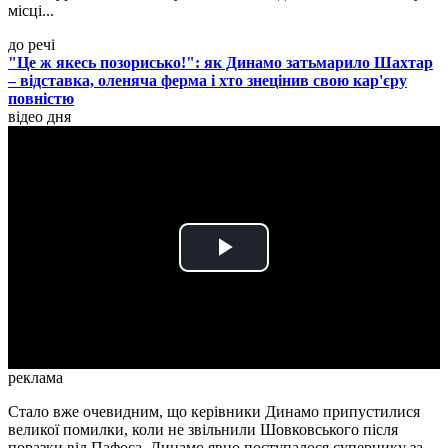
місці...
до речі
"Це ж якесь позорисько!": як Динамо затьмарило Шахтар
– відставка, оленяча ферма і хто знецінив свою кар'єру
повністю
відео дня
Play
Video
реклама
Стало вже очевидним, що керівники Динамо припустилися
великої помилки, коли не звільнили Шовковського після
поразки від Пафоса. Динамо явно поступалося супернику за