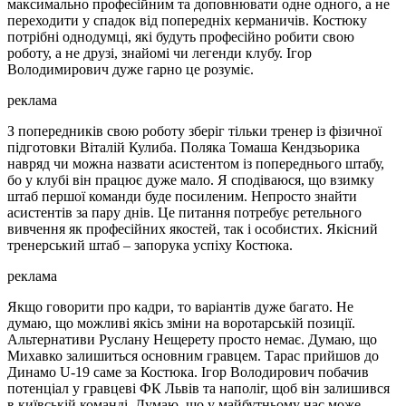
максимально професійним та доповнювати одне одного, а не
переходити у спадок від попередніх керманичів. Костюку
потрібні однодумці, які будуть професійно робити свою
роботу, а не друзі, знайомі чи легенди клубу. Ігор
Володимирович дуже гарно це розуміє.
реклама
З попередників свою роботу зберіг тільки тренер із фізичної
підготовки Віталій Кулиба. Поляка Томаша Кендзьорика
навряд чи можна назвати асистентом із попереднього штабу,
бо у клубі він працює дуже мало. Я сподіваюся, що взимку
штаб першої команди буде посиленим. Непросто знайти
асистентів за пару днів. Це питання потребує ретельного
вивчення як професійних якостей, так і особистих. Якісний
тренерський штаб – запорука успіху Костюка.
реклама
Якщо говорити про кадри, то варіантів дуже багато. Не
думаю, що можливі якісь зміни на воротарській позиції.
Альтернативи Руслану Нещерету просто немає. Думаю, що
Михавко залишиться основним гравцем. Тарас прийшов до
Динамо U-19 саме за Костюка. Ігор Володирович побачив
потенціал у гравцеві ФК Львів та наполіг, щоб він залишився
в київській команді. Думаю, що у майбутньому нас може