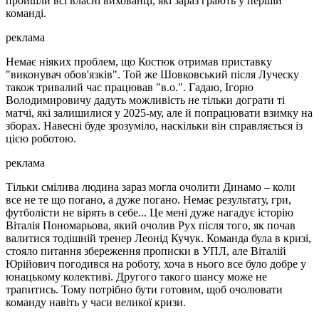
пройшли всі власні вихованці, які зараз грають у першій
команді.
реклама
Немає ніяких проблем, що Костюк отримав приставку
"виконувач обов'язків". Той же Шовковський після Луческу
також тривалий час працював "в.о.". Гадаю, Ігорю
Володимировичу дадуть можливість не тільки дограти ті
матчі, які залишилися у 2025-му, але й попрацювати взимку на
зборах. Навесні буде зрозуміло, наскільки він справляється із
цією роботою.
реклама
Тільки смілива людина зараз могла очолити Динамо – коли
все не те що погано, а дуже погано. Немає результату, гри,
футболісти не вірять в себе... Це мені дуже нагадує історію
Віталія Пономарьова, який очолив Рух після того, як почав
валитися тодішній тренер Леонід Кучук. Команда була в кризі,
стояло питання збереження прописки в УПЛ, але Віталій
Юрійович погодився на роботу, хоча в нього все було добре у
юнацькому колективі. Другого такого шансу може не
трапитись. Тому потрібно бути готовим, щоб очолювати
команду навіть у часи великої кризи.