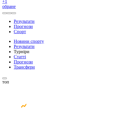
+
1
обране
Результати
Прогнози
Спорт
Новини спорту
Результати
Турніри
Статті
Прогнози
Трансфери
топ