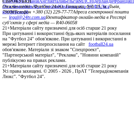
Німеччина
ЄВРОКУБКИ
Іспанія
Англія
Італія
Бельгія
МЛС
Нідерланди
Франція
П
Ліга чемпіонів
Онлайн-медіа «Футбол 24»
Ліга Європи
Юнацька ліга УЄФА
пл. Галицька, буд. 15, м. Львів,
Ліга
конференцій
79008
Телефон +380 (32) 229-77-77
Адреса електронної пошти
—
legal@24tv.com.ua
Ідентифікатор онлайн-медіа в Реєстрі
суб’єктів у сфері медіа — R40-06058
21+
Матеріали сайту призначені для осіб старше 21 року
При цитуванні і використанні будь-яких матеріалів посилання
на "Футбол 24" обов'язкове. При цитуванні і використанні в
мережі Інтернет гіперпосилання на сайт
football24.ua
обов'язкове. Матеріали зі знаком "Спецпроект",
"Партнерський матеріал", "Реклама", "Новини компаній"
публікуємо на правах реклами.
21+
Матеріали сайту призначені для осіб старше 21 року
Усi права захищенi. © 2005 -
2026
, ПрАТ "Телерадіокомпанія
Люкс". "Футбол 24".