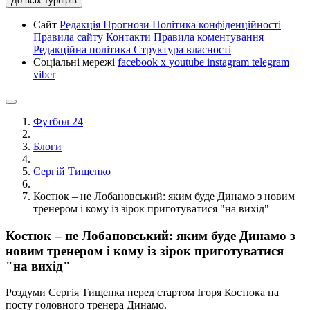
До всіх турнірів
Сайт
Редакція
Прогнози
Політика конфіденційності
Правила сайту
Контакти
Правила коментування
Редакційна політика
Структура власності
Соціальні мережі
facebook
x
youtube
instagram
telegram
viber
Футбол 24
Блоги
Сергій Тищенко
Костюк – не Лобановський: яким буде Динамо з новим
тренером і кому із зірок приготуватися "на вихід"
Костюк – не Лобановський: яким буде Динамо з
новим тренером і кому із зірок приготуватися
"на вихід"
Роздуми Сергія Тищенка перед стартом Ігоря Костюка на
посту головного тренера Динамо.