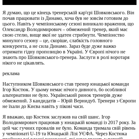
Я думаю, що це кінець тренерській кар'єрі Шовковського. Він
почав працювати із Динамо, хоча був не зовсім готовим до
цього. Навіть у чемпіонському сезоні виникало враження, що
Олександр Володимирович – обмежений тренер, який має
свою стелю, вище якої не здатен стрибнути. Чемпіонство
минулого сезону – це, скоріше, слабкість головного
конкурента, а не сила Динамо. Зараз буде дуже важко
отримати гідну пропозицію в Україні. У Європі нічого не
знають про Шовковського-тренера. Заслуги в ролі воротаря
нікого не цікавлять.
реклама
Наступником Шовковського став тренер юнацької команди
Ігор Костюк. У цьому немає нічого дивного, бо особливої
альтернативи не було. Український ринок тренерів дуже
обмежений. З кандидатів – Юрій Вернидуб. Тренери з Європи
не їхали до Києва навіть у пікові часи.
Я вважаю, що Костюк заслужив на свій шанс. Ігор
Володимирович працював у юнацькій команді із 2017 року. За
цей час гучних провалів не було. Команда тримала свій рівень
у чемпіонаті U-19 та Юнацькій Лізі УЄФА. Через Костюка