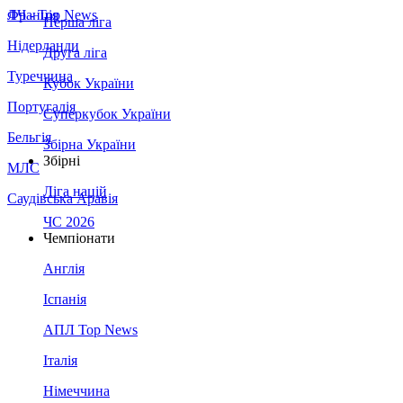
Франція
ЛЧ - Top News
Перша ліга
Нідерланди
Друга ліга
Туреччина
Кубок України
Португалія
Суперкубок України
Бельгія
Збірна України
Збірні
МЛС
Ліга націй
Саудівська Аравія
ЧС 2026
Чемпіонати
Англія
Іспанія
АПЛ Top News
Італія
Німеччина