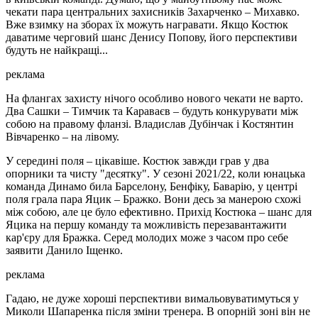
чекати пара центральних захисників Захарченко – Михавко.
Вже взимку на зборах їх можуть награвати. Якщо Костюк
даватиме черговий шанс Денису Попову, його перспективи
будуть не найкращі...
реклама
На флангах захисту нічого особливо нового чекати не варто.
Два Сашки – Тимчик та Караваєв – будуть конкурувати між
собою на правому фланзі. Владислав Дубінчак і Костянтин
Вівчаренко – на лівому.
У середині поля – цікавіше. Костюк завжди грав у два
опорники та чисту "десятку". У сезоні 2021/22, коли юнацька
команда Динамо била Барселону, Бенфіку, Баварію, у центрі
поля грала пара Яцик – Бражко. Вони десь за манерою схожі
між собою, але це було ефективно. Прихід Костюка – шанс для
Яцика на першу команду та можливість перезавантажити
кар'єру для Бражка. Серед молодих може з часом про себе
заявити Данило Іщенко.
реклама
Гадаю, не дуже хороші перспективи вимальовуватимуться у
Миколи Шапаренка після зміни тренера. В опорній зоні він не