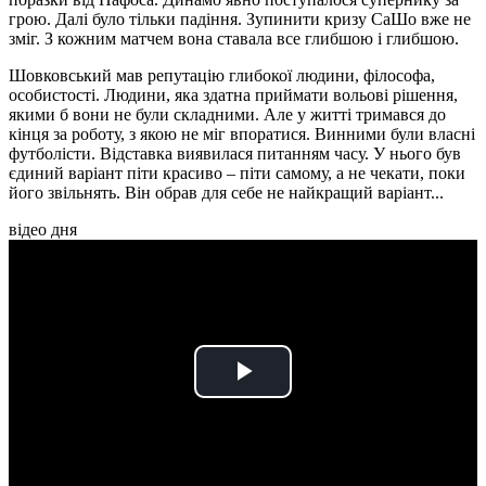
грою. Далі було тільки падіння. Зупинити кризу СаШо вже не
зміг. З кожним матчем вона ставала все глибшою і глибшою.
Шовковський мав репутацію глибокої людини, філософа,
особистості. Людини, яка здатна приймати вольові рішення,
якими б вони не були складними. Але у житті тримався до
кінця за роботу, з якою не міг впоратися. Винними були власні
футболісти. Відставка виявилася питанням часу. У нього був
єдиний варіант піти красиво – піти самому, а не чекати, поки
його звільнять. Він обрав для себе не найкращий варіант...
відео дня
Play
Video