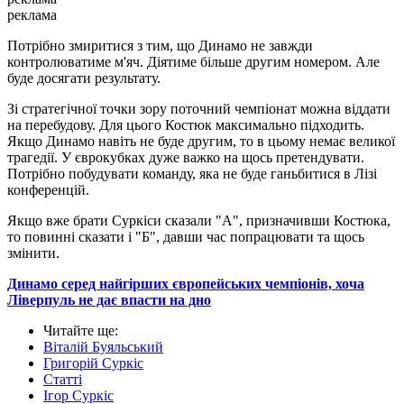
реклама
Потрібно змиритися з тим, що Динамо не завжди
контролюватиме м'яч. Діятиме більше другим номером. Але
буде досягати результату.
Зі стратегічної точки зору поточний чемпіонат можна віддати
на перебудову. Для цього Костюк максимально підходить.
Якщо Динамо навіть не буде другим, то в цьому немає великої
трагедії. У єврокубках дуже важко на щось претендувати.
Потрібно побудувати команду, яка не буде ганьбитися в Лізі
конференцій.
Якщо вже брати Суркіси сказали "А", призначивши Костюка,
то повинні сказати і "Б", давши час попрацювати та щось
змінити.
Динамо серед найгірших європейських чемпіонів, хоча
Ліверпуль не дає впасти на дно
Читайте ще
:
Віталій Буяльський
Григорій Суркіс
Статті
Ігор Суркіс