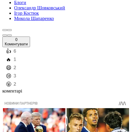
Блоги
Олександр Шовковський
Ігор Костюк
Микола Шапаренко
0
Коментувати
️👍
6
️🔥
1
️😄
2
️😢
3
️🤬
2
коментарі