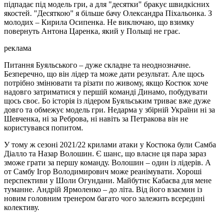
підпадає під модель гри, а для "десятки" бракує швидкісних
якостей. "Десяткою" я більше бачу Олександра Піхальонка. З
молодих – Кирила Осипенка. Не виключаю, що взимку
повернуть Антона Царенка, який у Польщі не грає.
реклама
Питання Буяльського – дуже складне та неоднозначне.
Безперечно, що він лідер та може дати результат. Але щось
потрібно змінювати та різати по живому, якщо Костюк хоче
надовго затриматися у першій команді Динамо, побудувати
щось своє. Бо історія із лідером Буяльським триває вже дуже
довго та обмежує модель гри. Недарма у збірній України ні за
Шевченка, ні за Реброва, ні навіть за Петракова він не
користувався попитом.
У тому ж сезоні 2021/22 крилами атаки у Костюка були Самба
Діалло та Назар Волошин. Є шанс, що власне ця пара зараз
зможе грати за першу команду. Волошин – один із лідерів. А
от Самбу Ігор Володимирович може реанімувати. Хороші
перспективи у Шоли Огундани. Майбутнє Кабаєва для мене
туманне. Андрій Ярмоленко – до літа. Від його взаємин із
новим головним тренером багато чого залежить всередині
колективу.