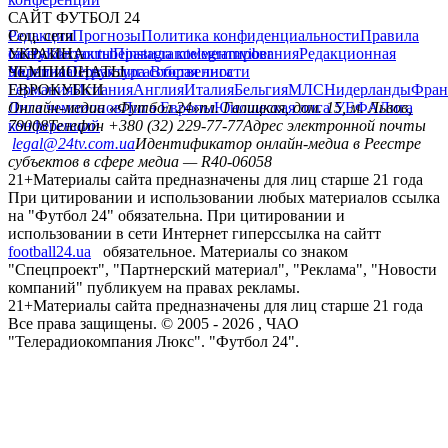
САЙТ ФУТБОЛ 24
Редакция
Соц. сети
Прогнозы
Политика конфиденциальности
Правила
сайту
facebook
УКРАИНА
Контакты
x
youtube
Правила комментирования
instagram
telegram
viber
Редакционная
политика
Украина
ЧЕМПИОНАТЫ
Первая лига
Структура собственности
Вторая лига
Германия
ЕВРОКУБКИ
Испания
Англия
Италия
Бельгия
МЛС
Нидерланды
Фран
Лига чемпионов
Онлайн-медиа «Футбол 24»
Лига Европы
пл. Галицкая, дом. 15, м. Львов,
Юношеская лига УЕФА
Лига
конференций
79008
Телефон +380 (32) 229-77-77
Адрес электронной почты
legal@24tv.com.ua
Идентификатор онлайн-медиа в Реестре
субъектов в сфере медиа — R40-06058
21+
Материалы сайта предназначены для лиц старше 21 года
При цитировании и использовании любых материалов ссылка
на "Футбол 24" обязательна. При цитировании и
использовании в сети Интернет гиперссылка на сайтт
football24.ua
обязательное. Материалы со знаком
"Спецпроект", "Партнерский материал", "Реклама", "Новости
компаний" публикуем на правах рекламы.
21+
Материалы сайта предназначены для лиц старше 21 года
Все права защищены. © 2005 -
2026
, ЧАО
"Телерадиокомпания Люкс". "Футбол 24".