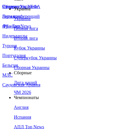
Сборная Украины
Италия
Суперкубок УЕФА
Украина
Германия
Лига конференций
Украина
Франция
ЛЧ - Top News
Первая лига
Нидерланды
Вторая лига
Турция
Кубок Украины
Португалия
Суперкубок Украины
Бельгия
Сборная Украины
Сборные
МЛС
Лига наций
Саудовская Аравия
ЧМ 2026
Чемпионаты
Англия
Испания
АПЛ Top News