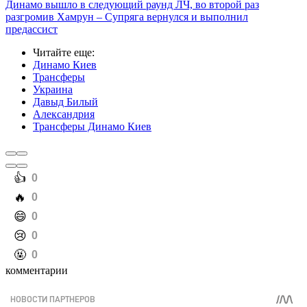
Динамо вышло в следующий раунд ЛЧ, во второй раз
разгромив Хамрун – Супряга вернулся и выполнил
предассист
Читайте еще
:
Динамо Киев
Трансферы
Украина
Давыд Билый
Александрия
Трансферы Динамо Киев
️👍
0
️🔥
0
️😄
0
️😢
0
️🤬
0
комментарии