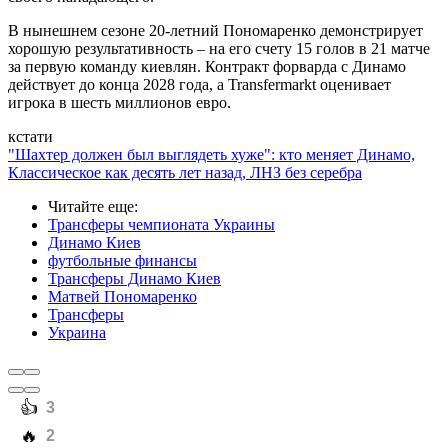
В нынешнем сезоне 20-летний Пономаренко демонстрирует
хорошую результативность – на его счету 15 голов в 21 матче
за первую команду киевлян. Контракт форварда с Динамо
действует до конца 2028 года, а Transfermarkt оценивает
игрока в шесть миллионов евро.
кстати
"Шахтер должен был выглядеть хуже": кто меняет Динамо,
Классическое как десять лет назад, ЛНЗ без серебра
Читайте еще
:
Трансферы чемпионата Украины
Динамо Киев
футбольные финансы
Трансферы Динамо Киев
Матвей Пономаренко
Трансферы
Украина
️👍
3
️🔥
2