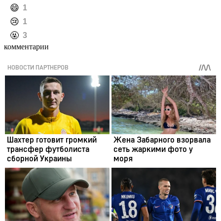
️😄
1
️😢
1
️🤬
3
комментарии