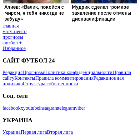
главная
матч-центр
прогнозы
футбол +
Избранное
САЙТ ФУТБОЛ 24
Редакция
Прогнозы
Политика конфиденциальности
Правила
сайту
Контакты
Правила комментирования
Редакционная
политика
Структура собственности
Соц. сети
facebook
x
youtube
instagram
telegram
viber
УКРАИНА
Украина
Первая лига
Вторая лига