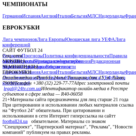
ЧЕМПИОНАТЫ
Германия
Испания
Англия
Италия
Бельгия
МЛС
Нидерланды
Фран
ЕВРОКУБКИ
Лига чемпионов
Лига Европы
Юношеская лига УЕФА
Лига
конференций
САЙТ ФУТБОЛ 24
Редакция
Соц. сети
Прогнозы
Политика конфиденциальности
Правила
сайту
facebook
УКРАИНА
Контакты
x
youtube
Правила комментирования
instagram
telegram
viber
Редакционная
политика
Украина
ЧЕМПИОНАТЫ
Первая лига
Структура собственности
Вторая лига
Германия
ЕВРОКУБКИ
Испания
Англия
Италия
Бельгия
МЛС
Нидерланды
Фран
Лига чемпионов
Онлайн-медиа «Футбол 24»
Лига Европы
пл. Галицкая, дом. 15, м. Львов,
Юношеская лига УЕФА
Лига
конференций
79008
Телефон +380 (32) 229-77-77
Адрес электронной почты
legal@24tv.com.ua
Идентификатор онлайн-медиа в Реестре
субъектов в сфере медиа — R40-06058
21+
Материалы сайта предназначены для лиц старше 21 года
При цитировании и использовании любых материалов ссылка
на "Футбол 24" обязательна. При цитировании и
использовании в сети Интернет гиперссылка на сайтт
football24.ua
обязательное. Материалы со знаком
"Спецпроект", "Партнерский материал", "Реклама", "Новости
компаний" публикуем на правах рекламы.