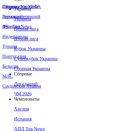
Сборная Украины
Италия
Суперкубок УЕФА
Украина
Германия
Лига конференций
Украина
Франция
ЛЧ - Top News
Первая лига
Нидерланды
Вторая лига
Турция
Кубок Украины
Португалия
Суперкубок Украины
Бельгия
Сборная Украины
Сборные
МЛС
Лига наций
Саудовская Аравия
ЧМ 2026
Чемпионаты
Англия
Испания
АПЛ Top News