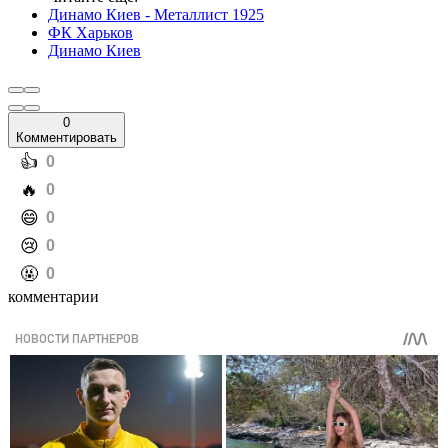
Динамо Киев - Металлист 1925
ФК Харьков
Динамо Киев
0
Комментировать
️👍
0
️🔥
0
️😄
0
️😢
0
️🤬
0
комментарии