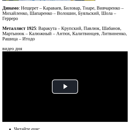
Динамо
: Нещерет – Караваев, Биловар, Тиаре, Вивчаренко –
Михайленко, Шапаренко – Волошин, Буяльский, Шола –
Герреро
Металлист 1925
: Варакута – Крупский, Павлюк, Шабанов,
Мартынюк – Калюжный – Антюх, Калитвинцев, Литвиненко,
Рашица – Итодо
видео дня
Play
Video
Читайте еще
: