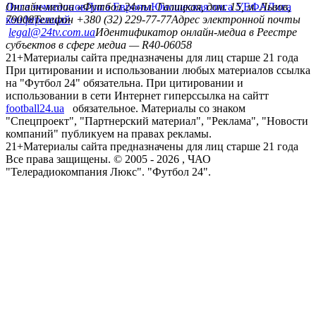
Лига чемпионов
Онлайн-медиа «Футбол 24»
Лига Европы
пл. Галицкая, дом. 15, м. Львов,
Юношеская лига УЕФА
Лига
конференций
79008
Телефон +380 (32) 229-77-77
Адрес электронной почты
legal@24tv.com.ua
Идентификатор онлайн-медиа в Реестре
субъектов в сфере медиа — R40-06058
21+
Материалы сайта предназначены для лиц старше 21 года
При цитировании и использовании любых материалов ссылка
на "Футбол 24" обязательна. При цитировании и
использовании в сети Интернет гиперссылка на сайтт
football24.ua
обязательное. Материалы со знаком
"Спецпроект", "Партнерский материал", "Реклама", "Новости
компаний" публикуем на правах рекламы.
21+
Материалы сайта предназначены для лиц старше 21 года
Все права защищены. © 2005 -
2026
, ЧАО
"Телерадиокомпания Люкс". "Футбол 24".