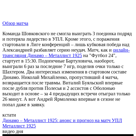
Обзор матча
Команда Шовковского не смогла выиграть 3 поединка подряд
и потеряла лидерство в УПЛ. Кроме этого, с поражения
стартовали в Лиге конференций – лишь кубковая победа над
Александрией разбавляет серию неудач. Матч, как и
онлайн-
трансляция Динамо – Металлист 1925
на "Футбол 24",
стартует в 15:30. Подопечные Бартуловича, наоборот,
выиграли 6 раз за последние 7 игр, поделив очки только с
Шахтером. Два интересных изменения в стартовом составе
Динамо. Николай Михайленко, пропустивший 4 матча,
возвращается после травмы. Виталий Буяльский впервые
после дубля против Полесья и 2 ассистов с Оболонью
выходит в основе – за 4 предыдущих встречи отыграл только
26 минут. А вот Андрей Ярмоленко впервые в сезоне не
попал даже в заявку.
кстати
Динамо – Металлист 1925: анонс и прогноз на матч УПЛ
Металлист 1925
видео дня