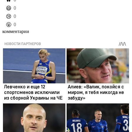
️😄
0
️😢
0
️🤬
0
комментарии