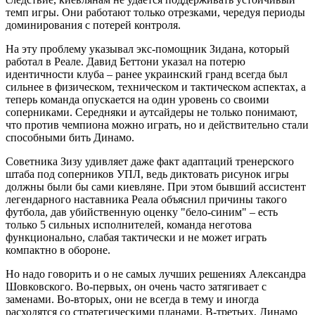
темп игры. Они работают только отрезками, чередуя периоды
доминирования с потерей контроля.
На эту проблему указывал экс-помощник Зидана, который
работал в Реале. Давид Беттони указал на потерю
идентичности клуба – ранее украинский гранд всегда был
сильнее в физическом, техническом и тактическом аспектах, а
теперь команда опускается на один уровень со своими
соперниками. Середняки и аутсайдеры не только понимают,
что против чемпиона можно играть, но и действительно стали
способными бить Динамо.
Советника Зизу удивляет даже факт адаптаций тренерского
штаба под соперников УПЛ, ведь диктовать рисунок игры
должны были бы сами киевляне. При этом бывший ассистент
легендарного наставника Реала объяснил причины такого
футбола, дав убийственную оценку "бело-синим" – есть
только 5 сильных исполнителей, команда неготова
функционально, слабая тактически и не может играть
компактно в обороне.
Но надо говорить и о не самых лучших решениях Александра
Шовковского. Во-первых, он очень часто затягивает с
заменами. Во-вторых, они не всегда в тему и иногда
расходятся со стратегическими планами. В-третьих, Динамо