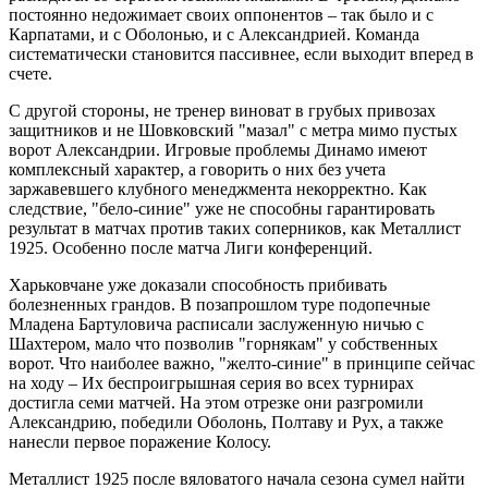
постоянно недожимает своих оппонентов – так было и с
Карпатами, и с Оболонью, и с Александрией. Команда
систематически становится пассивнее, если выходит вперед в
счете.
С другой стороны, не тренер виноват в грубых привозах
защитников и не Шовковский "мазал" с метра мимо пустых
ворот Александрии. Игровые проблемы Динамо имеют
комплексный характер, а говорить о них без учета
заржавевшего клубного менеджмента некорректно. Как
следствие, "бело-синие" уже не способны гарантировать
результат в матчах против таких соперников, как Металлист
1925. Особенно после матча Лиги конференций.
Харьковчане уже доказали способность прибивать
болезненных грандов. В позапрошлом туре подопечные
Младена Бартуловича расписали заслуженную ничью с
Шахтером, мало что позволив "горнякам" у собственных
ворот. Что наиболее важно, "желто-синие" в принципе сейчас
на ходу – Их беспроигрышная серия во всех турнирах
достигла семи матчей. На этом отрезке они разгромили
Александрию, победили Оболонь, Полтаву и Рух, а также
нанесли первое поражение Колосу.
Металлист 1925 после вяловатого начала сезона сумел найти