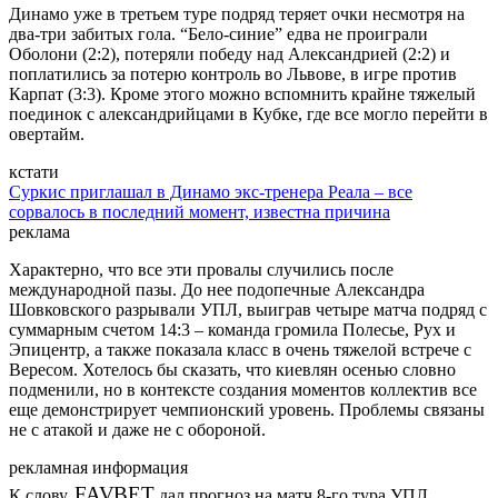
Динамо уже в третьем туре подряд теряет очки несмотря на
два-три забитых гола. “Бело-синие” едва не проиграли
Оболони (2:2), потеряли победу над Александрией (2:2) и
поплатились за потерю контроль во Львове, в игре против
Карпат (3:3). Кроме этого можно вспомнить крайне тяжелый
поединок с александрийцами в Кубке, где все могло перейти в
овертайм.
кстати
Суркис приглашал в Динамо экс-тренера Реала – все
сорвалось в последний момент, известна причина
реклама
Характерно, что все эти провалы случились после
международной пазы. До нее подопечные Александра
Шовковского разрывали УПЛ, выиграв четыре матча подряд с
суммарным счетом 14:3 – команда громила Полесье, Рух и
Эпицентр, а также показала класс в очень тяжелой встрече с
Вересом. Хотелось бы сказать, что киевлян осенью словно
подменили, но в контексте создания моментов коллектив все
еще демонстрирует чемпионский уровень. Проблемы связаны
не с атакой и даже не с обороной.
рекламная информация
FAVBET
К слову,
дал прогноз на матч 8-го тура УПЛ