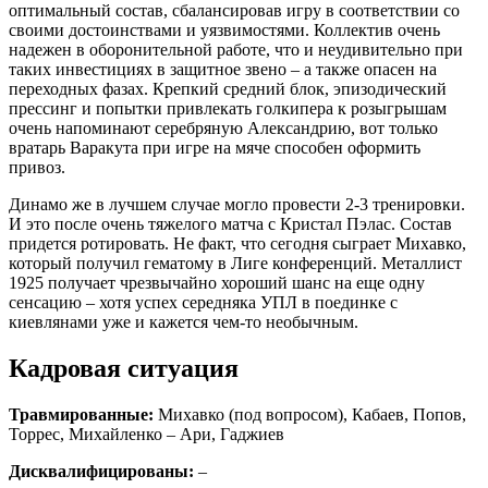
оптимальный состав, сбалансировав игру в соответствии со
своими достоинствами и уязвимостями. Коллектив очень
надежен в оборонительной работе, что и неудивительно при
таких инвестициях в защитное звено – а также опасен на
переходных фазах. Крепкий средний блок, эпизодический
прессинг и попытки привлекать голкипера к розыгрышам
очень напоминают серебряную Александрию, вот только
вратарь Варакута при игре на мяче способен оформить
привоз.
Динамо же в лучшем случае могло провести 2-3 тренировки.
И это после очень тяжелого матча с Кристал Пэлас. Состав
придется ротировать. Не факт, что сегодня сыграет Михавко,
который получил гематому в Лиге конференций. Металлист
1925 получает чрезвычайно хороший шанс на еще одну
сенсацию – хотя успех середняка УПЛ в поединке с
киевлянами уже и кажется чем-то необычным.
Кадровая ситуация
Травмированные:
Михавко (под вопросом), Кабаев, Попов,
Торрес, Михайленко – Ари, Гаджиев
Дисквалифицированы:
–