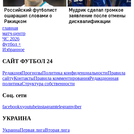
главная
матч-центр
ЧС 2026
футбол +
Избранное
САЙТ ФУТБОЛ 24
Редакция
Прогнозы
Политика конфиденциальности
Правила
сайту
Контакты
Правила комментирования
Редакционная
политика
Структура собственности
Соц. сети
facebook
x
youtube
instagram
telegram
viber
УКРАИНА
Украина
Первая лига
Вторая лига