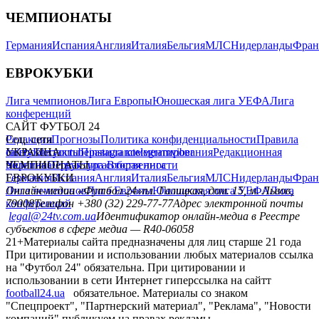
ЧЕМПИОНАТЫ
Германия
Испания
Англия
Италия
Бельгия
МЛС
Нидерланды
Фран
ЕВРОКУБКИ
Лига чемпионов
Лига Европы
Юношеская лига УЕФА
Лига
конференций
САЙТ ФУТБОЛ 24
Редакция
Соц. сети
Прогнозы
Политика конфиденциальности
Правила
сайту
facebook
УКРАИНА
Контакты
x
youtube
Правила комментирования
instagram
telegram
viber
Редакционная
политика
Украина
ЧЕМПИОНАТЫ
Первая лига
Структура собственности
Вторая лига
Германия
ЕВРОКУБКИ
Испания
Англия
Италия
Бельгия
МЛС
Нидерланды
Фран
Лига чемпионов
Онлайн-медиа «Футбол 24»
Лига Европы
пл. Галицкая, дом. 15, м. Львов,
Юношеская лига УЕФА
Лига
конференций
79008
Телефон +380 (32) 229-77-77
Адрес электронной почты
legal@24tv.com.ua
Идентификатор онлайн-медиа в Реестре
субъектов в сфере медиа — R40-06058
21+
Материалы сайта предназначены для лиц старше 21 года
При цитировании и использовании любых материалов ссылка
на "Футбол 24" обязательна. При цитировании и
использовании в сети Интернет гиперссылка на сайтт
football24.ua
обязательное. Материалы со знаком
"Спецпроект", "Партнерский материал", "Реклама", "Новости
компаний" публикуем на правах рекламы.