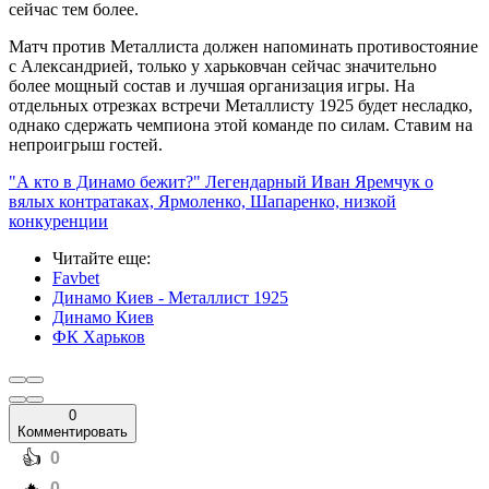
сейчас тем более.
Матч против Металлиста должен напоминать противостояние
с Александрией, только у харьковчан сейчас значительно
более мощный состав и лучшая организация игры. На
отдельных отрезках встречи Металлисту 1925 будет несладко,
однако сдержать чемпиона этой команде по силам. Ставим на
непроигрыш гостей.
"А кто в Динамо бежит?" Легендарный Иван Яремчук о
вялых контратаках, Ярмоленко, Шапаренко, низкой
конкуренции
Читайте еще
:
Favbet
Динамо Киев - Металлист 1925
Динамо Киев
ФК Харьков
0
Комментировать
️👍
0
️🔥
0