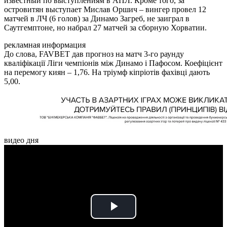
известный по выступлениям в АПЛ. Кроме того, за
островитян выступает Мислав Оршич – вингер провел 12
матчей в ЛЧ (6 голов) за Динамо Загреб, не заиграл в
Саутгемптоне, но набрал 27 матчей за сборную Хорватии.
рекламная информация
До слова, FAVBET дав прогноз на матч 3-го раунду
кваліфікації Ліги чемпіонів між Динамо і Пафосом. Коефіцієнт
на перемогу киян – 1,76. На тріумф кіпріотів фахівці дають
5,00.
видео дня
Play