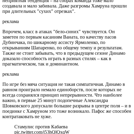
неприятная тенденция – на сборах команда тоже мало
создавала и мало забивала. Даже разгромы Хамруна прошли
при длительных "сухих" отрезках".
реклама
Впрочем, класс в атаках "бело-синих" чувствуется. Он
заметен по первым касаниям Ваната, по качеству пасов
Дубинчака, по шикарному ассисту Ярмоленко, по
открываниям Шапаренко, по общему темпу и результатам.
Также не стоит забывать, что в предыдущем сезоне Динамо
доказало способность играть в разных стилях – как в
прагматическом, так и доминантном.
реклама
По игре без мяча ситуация не такая симпатичная. Динамо в
равном проиграло немало единоборств, после которых не
всегда сохранялся принцип непрерывности. Что наиболее
важно, в первые 25 минут подопечные Александра
Шовковского допускали большие разрывы в центре поля – и в
поединке с Хамруном это тоже возникало. Пафос же способен
контратаковать не хуже.
Стамулис против Кабаева
pic.twitter.com/i53hQlQxqW