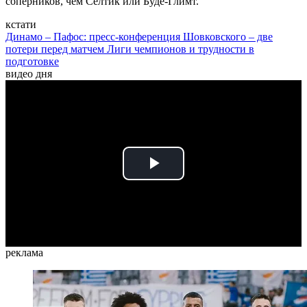
соперников, чем Селтик или Буде-Глимт.
кстати
Динамо – Пафос: пресс-конференция Шовковского – две
потери перед матчем Лиги чемпионов и трудности в
подготовке
видео дня
Play
Video
реклама