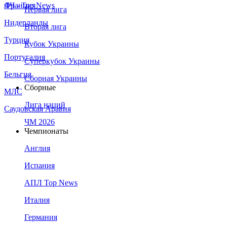
Франция
ЛЧ - Top News
Первая лига
Нидерланды
Вторая лига
Турция
Кубок Украины
Португалия
Суперкубок Украины
Бельгия
Сборная Украины
Сборные
МЛС
Лига наций
Саудовская Аравия
ЧМ 2026
Чемпионаты
Англия
Испания
АПЛ Top News
Италия
Германия