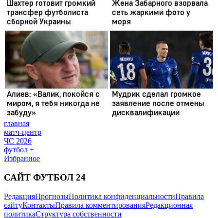
главная
матч-центр
ЧС 2026
футбол +
Избранное
САЙТ ФУТБОЛ 24
Редакция
Прогнозы
Политика конфиденциальности
Правила
сайту
Контакты
Правила комментирования
Редакционная
политика
Структура собственности