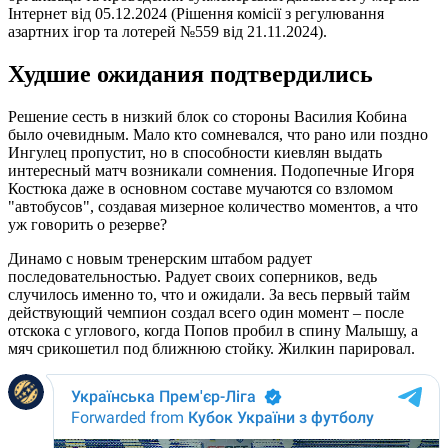
Інтернет від 05.12.2024 (Рішення комісії з регулювання
азартних ігор та лотерей №559 від 21.11.2024).
Худшие ожидания подтвердились
Решение сесть в низкий блок со стороны Василия Кобина
было очевидным. Мало кто сомневался, что рано или поздно
Ингулец пропустит, но в способности киевлян выдать
интересный матч возникали сомнения. Подопечные Игоря
Костюка даже в основном составе мучаются со взломом
"автобусов", создавая мизерное количество моментов, а что
уж говорить о резерве?
Динамо с новым тренерским штабом радует
последовательностью. Радует своих соперников, ведь
случилось именно то, что и ожидали. За весь первый тайм
действующий чемпион создал всего один момент – после
отскока с углового, когда Попов пробил в спину Малышу, а
мяч срикошетил под ближнюю стойку. Жилкин парировал.