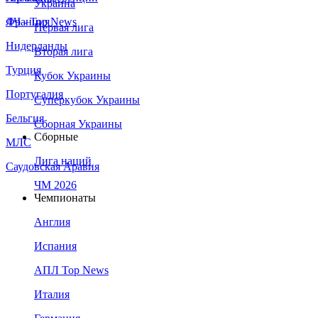
Украина
Франция
ЛЧ - Top News
Первая лига
Нидерланды
Вторая лига
Турция
Кубок Украины
Португалия
Суперкубок Украины
Бельгия
Сборная Украины
Сборные
МЛС
Лига наций
Саудовская Аравия
ЧМ 2026
Чемпионаты
Англия
Испания
АПЛ Top News
Италия