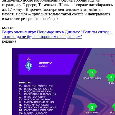
Захарченко после возобновления сезона вообще еще не
играли, а у Герреро, Тымчика и Шолы в феврале насобиралось
аж 17 минут. Впрочем, экспериментальным этот лайн-ап
назвать нельзя – приблизительно такой состав и наигрывался
в качестве резервного на сборах.
кстати
Вацко оценил игру Пономаренко в Динамо: "Если ты сц*кун,
то никогда не будешь хорошим нападающим"
реклама