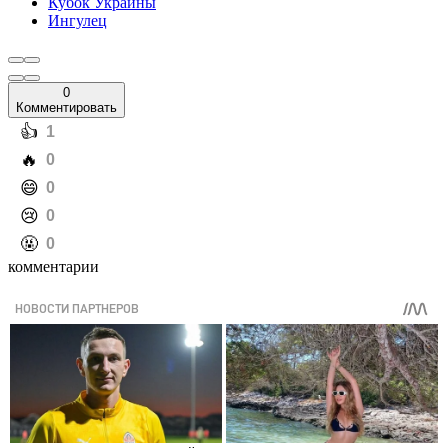
Кубок Украины
Ингулец
0
Комментировать
️👍
1
️🔥
0
️😄
0
️😢
0
️🤬
0
комментарии