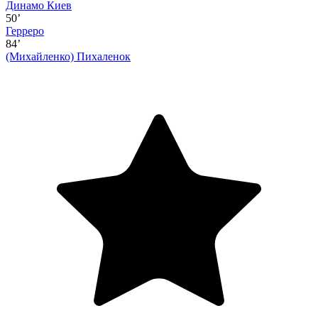
Динамо Киев
50’
Герреро
84’
(Михайленко)
Пихаленок