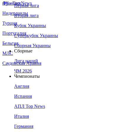
Франция
ЛЧ - Top News
Первая лига
Нидерланды
Вторая лига
Турция
Кубок Украины
Португалия
Суперкубок Украины
Бельгия
Сборная Украины
Сборные
МЛС
Лига наций
Саудовская Аравия
ЧМ 2026
Чемпионаты
Англия
Испания
АПЛ Top News
Италия
Германия