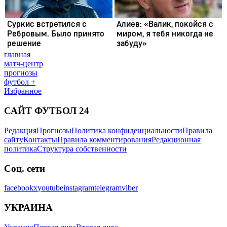
главная
матч-центр
прогнозы
футбол +
Избранное
САЙТ ФУТБОЛ 24
Редакция
Прогнозы
Политика конфиденциальности
Правила
сайту
Контакты
Правила комментирования
Редакционная
политика
Структура собственности
Соц. сети
facebook
x
youtube
instagram
telegram
viber
УКРАИНА