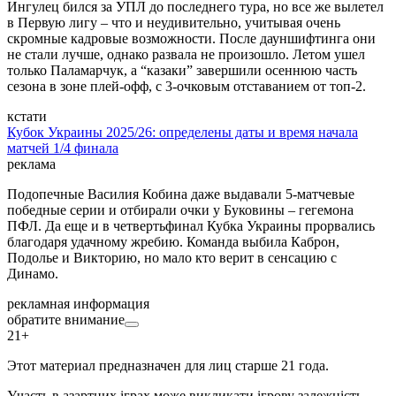
Ингулец бился за УПЛ до последнего тура, но все же вылетел
в Первую лигу – что и неудивительно, учитывая очень
скромные кадровые возможности. После дауншифтинга они
не стали лучше, однако развала не произошло. Летом ушел
только Паламарчук, а “казаки” завершили осеннюю часть
сезона в зоне плей-офф, с 3-очковым отставанием от топ-2.
кстати
Кубок Украины 2025/26: определены даты и время начала
матчей 1/4 финала
реклама
Подопечные Василия Кобина даже выдавали 5-матчевые
победные серии и отбирали очки у Буковины – гегемона
ПФЛ. Да еще и в четвертьфинал Кубка Украины прорвались
благодаря удачному жребию. Команда выбила Каброн,
Подолье и Викторию, но мало кто верит в сенсацию с
Динамо.
рекламная информация
обратите внимание
21+
Этот материал предназначен для лиц старше 21 года.
Участь в азартних іграх може викликати ігрову залежність.