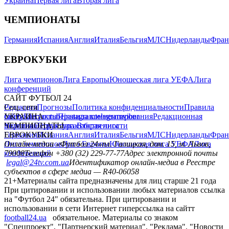
Украина
Первая лига
Вторая лига
ЧЕМПИОНАТЫ
Германия
Испания
Англия
Италия
Бельгия
МЛС
Нидерланды
Фран
ЕВРОКУБКИ
Лига чемпионов
Лига Европы
Юношеская лига УЕФА
Лига
конференций
САЙТ ФУТБОЛ 24
Редакция
Соц. сети
Прогнозы
Политика конфиденциальности
Правила
сайту
facebook
УКРАИНА
Контакты
x
youtube
Правила комментирования
instagram
telegram
viber
Редакционная
политика
Украина
ЧЕМПИОНАТЫ
Первая лига
Структура собственности
Вторая лига
Германия
ЕВРОКУБКИ
Испания
Англия
Италия
Бельгия
МЛС
Нидерланды
Фран
Лига чемпионов
Онлайн-медиа «Футбол 24»
Лига Европы
пл. Галицкая, дом. 15, м. Львов,
Юношеская лига УЕФА
Лига
конференций
79008
Телефон +380 (32) 229-77-77
Адрес электронной почты
legal@24tv.com.ua
Идентификатор онлайн-медиа в Реестре
субъектов в сфере медиа — R40-06058
21+
Материалы сайта предназначены для лиц старше 21 года
При цитировании и использовании любых материалов ссылка
на "Футбол 24" обязательна. При цитировании и
использовании в сети Интернет гиперссылка на сайтт
football24.ua
обязательное. Материалы со знаком
"Спецпроект", "Партнерский материал", "Реклама", "Новости