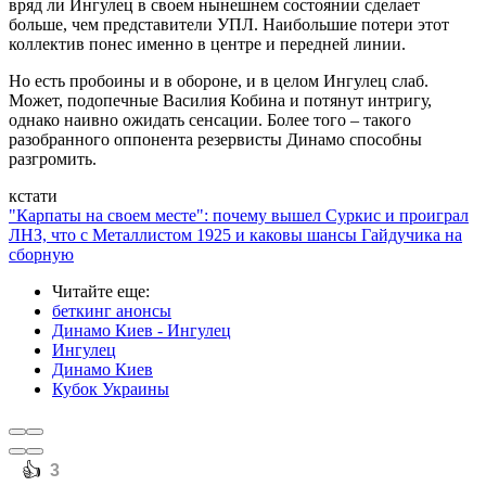
вряд ли Ингулец в своем нынешнем состоянии сделает
больше, чем представители УПЛ. Наибольшие потери этот
коллектив понес именно в центре и передней линии.
Но есть пробоины и в обороне, и в целом Ингулец слаб.
Может, подопечные Василия Кобина и потянут интригу,
однако наивно ожидать сенсации. Более того – такого
разобранного оппонента резервисты Динамо способны
разгромить.
кстати
"Карпаты на своем месте": почему вышел Суркис и проиграл
ЛНЗ, что с Металлистом 1925 и каковы шансы Гайдучика на
сборную
Читайте еще
:
беткинг анонсы
Динамо Киев - Ингулец
Ингулец
Динамо Киев
Кубок Украины
️👍
3