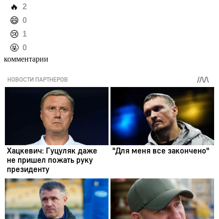
️🔥
2
️😄
0
️😢
1
️🤬
0
комментарии