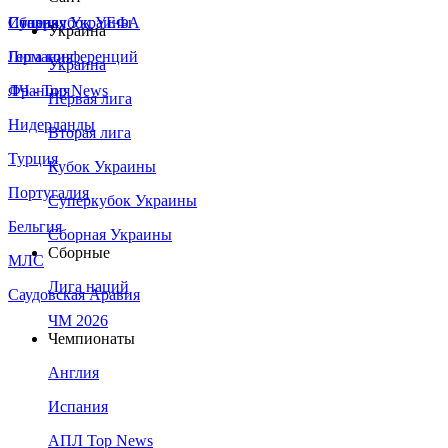
Сборная Украины
Италия
Суперкубок УЕФА
Украина
Германия
Лига конференций
Украина
Франция
ЛЧ - Top News
Первая лига
Нидерланды
Вторая лига
Турция
Кубок Украины
Португалия
Суперкубок Украины
Бельгия
Сборная Украины
Сборные
МЛС
Лига наций
Саудовская Аравия
ЧМ 2026
Чемпионаты
Англия
Испания
АПЛ Top News