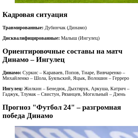
Кадровая ситуация
Травмированные:
Дубинчак (Динамо)
Дисквалифицированные:
Малыш (Ингулец)
Ориентировочные составы на матч
Динамо – Ингулец
Динамо:
Суркис – Караваев, Попов, Тиаре, Вивчаренко –
Михайленко – Шола, Буяльский, Яцык, Волошин – Герреро
Ингулец:
Жилкин – Бенедюк, Дыхтярук, Аркуша, Катрич –
Гаджук, Тлумак – Свистун, Рязанцев, Могильный – Дзень
Прогноз "Футбол 24" – разгромная
победа Динамо