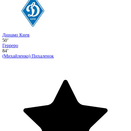
Динамо Киев
50’
Герреро
84’
(Михайленко)
Пихаленок