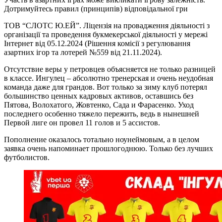
Дотримуйтесь правил (принципів) відповідальної гри
ТОВ “СЛОТС Ю.ЕЙ”. Ліцензія на провадження діяльності з
організації та проведення букмекерської діяльності у мережі
Інтернет від 05.12.2024 (Рішення комісії з регулювання
азартних ігор та лотерей №559 від 21.11.2024).
Отсутствие веры у петровцев объясняется не только разницей
в классе. Ингулец – абсолютно тренерская и очень неудобная
команда даже для грандов. Вот только за зиму клуб потерял
большинство ценных кадровых активов, оставшись без
Пятова, Волохатого, Жовтенко, Сада и Фарасенко. Уход
последнего особенно тяжело пережить, ведь в нынешней
Первой лиге он провел 11 голов и 5 ассистов.
Пополнение оказалось тотально ноунеймовым, а в целом
заявка очень напоминает прошлогоднюю. Только без лучших
футболистов.