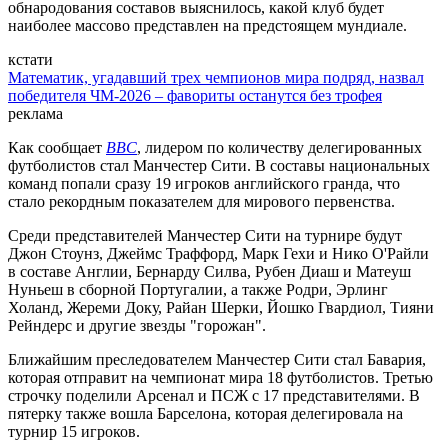
обнародования составов выяснилось, какой клуб будет
наиболее массово представлен на предстоящем мундиале.
кстати
Математик, угадавший трех чемпионов мира подряд, назвал
победителя ЧМ-2026 – фавориты останутся без трофея
реклама
Как сообщает
BBC
, лидером по количеству делегированных
футболистов стал Манчестер Сити. В составы национальных
команд попали сразу 19 игроков английского гранда, что
стало рекордным показателем для мирового первенства.
Среди представителей Манчестер Сити на турнире будут
Джон Стоунз, Джеймс Траффорд, Марк Гехи и Нико О'Райли
в составе Англии, Бернарду Силва, Рубен Диаш и Матеуш
Нуньеш в сборной Португалии, а также Родри, Эрлинг
Холанд, Жереми Доку, Райан Шерки, Йошко Гвардиол, Тияни
Рейндерс и другие звезды "горожан".
Ближайшим преследователем Манчестер Сити стал Бавария,
которая отправит на чемпионат мира 18 футболистов. Третью
строчку поделили Арсенал и ПСЖ с 17 представителями. В
пятерку также вошла Барселона, которая делегировала на
турнир 15 игроков.