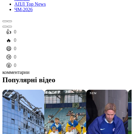
АПЛ Top News
ЧМ-2026
️👍
0
️🔥
0
️😄
0
️😢
0
️🤬
0
комментарии