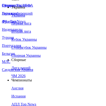
Сборная Украины
Италия
Суперкубок УЕФА
Украина
Германия
Лига конференций
Украина
Франция
ЛЧ - Top News
Первая лига
Нидерланды
Вторая лига
Турция
Кубок Украины
Португалия
Суперкубок Украины
Бельгия
Сборная Украины
Сборные
МЛС
Лига наций
Саудовская Аравия
ЧМ 2026
Чемпионаты
Англия
Испания
АПЛ Top News