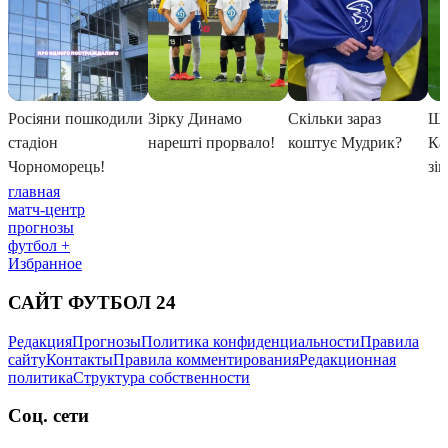
главная
матч-центр
прогнозы
футбол +
Избранное
САЙТ ФУТБОЛ 24
Редакция
Прогнозы
Политика конфиденциальности
Правила
сайту
Контакты
Правила комментирования
Редакционная
политика
Структура собственности
Соц. сети