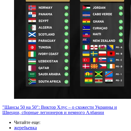
"Шансы 50 на 50": Виктор Хлус – о схожести Украины и
Швеции, сборные легионеров и немного Албании
Читайте еще
:
жеребьевка