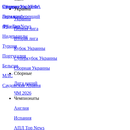
Сборная Украины
Италия
Суперкубок УЕФА
Украина
Германия
Лига конференций
Украина
Франция
ЛЧ - Top News
Первая лига
Нидерланды
Вторая лига
Турция
Кубок Украины
Португалия
Суперкубок Украины
Бельгия
Сборная Украины
Сборные
МЛС
Лига наций
Саудовская Аравия
ЧМ 2026
Чемпионаты
Англия
Испания
АПЛ Top News