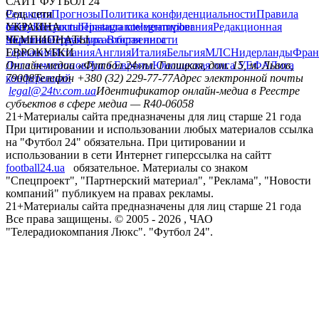
САЙТ ФУТБОЛ 24
Редакция
Соц. сети
Прогнозы
Политика конфиденциальности
Правила
сайту
facebook
УКРАИНА
Контакты
x
youtube
Правила комментирования
instagram
telegram
viber
Редакционная
политика
Украина
ЧЕМПИОНАТЫ
Первая лига
Структура собственности
Вторая лига
Германия
ЕВРОКУБКИ
Испания
Англия
Италия
Бельгия
МЛС
Нидерланды
Фран
Лига чемпионов
Онлайн-медиа «Футбол 24»
Лига Европы
пл. Галицкая, дом. 15, м. Львов,
Юношеская лига УЕФА
Лига
конференций
79008
Телефон +380 (32) 229-77-77
Адрес электронной почты
legal@24tv.com.ua
Идентификатор онлайн-медиа в Реестре
субъектов в сфере медиа — R40-06058
21+
Материалы сайта предназначены для лиц старше 21 года
При цитировании и использовании любых материалов ссылка
на "Футбол 24" обязательна. При цитировании и
использовании в сети Интернет гиперссылка на сайтт
football24.ua
обязательное. Материалы со знаком
"Спецпроект", "Партнерский материал", "Реклама", "Новости
компаний" публикуем на правах рекламы.
21+
Материалы сайта предназначены для лиц старше 21 года
Все права защищены. © 2005 -
2026
, ЧАО
"Телерадиокомпания Люкс". "Футбол 24".