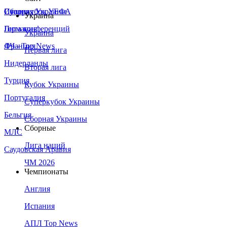
Сборная Украины
Италия
Суперкубок УЕФА
Украина
Германия
Лига конференций
Украина
Франция
ЛЧ - Top News
Первая лига
Нидерланды
Вторая лига
Турция
Кубок Украины
Португалия
Суперкубок Украины
Бельгия
Сборная Украины
Сборные
МЛС
Лига наций
Саудовская Аравия
ЧМ 2026
Чемпионаты
Англия
Испания
АПЛ Top News