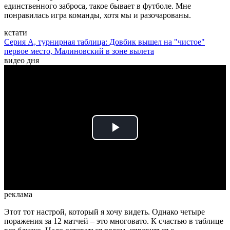
единственного заброса, такое бывает в футболе. Мне
понравилась игра команды, хотя мы и разочарованы.
кстати
Серия А, турнирная таблица: Довбик вышел на "чистое"
первое место, Малиновский в зоне вылета
видео дня
Play
Video
реклама
Этот тот настрой, который я хочу видеть. Однако четыре
поражения за 12 матчей – это многовато. К счастью в таблице