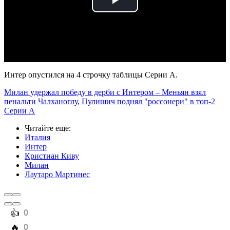
Play
Video
Интер опустился на 4 строчку таблицы Серии А.
Милан удержал победу в дерби с Интером – Меньян взял
пенальти Чалханоглу, Пулишич поднял "россонери" в топ-2
Серии А
Читайте еще
:
Италия
Интер
Кристиан Киву
Милан
Лаутаро Мартинес
️👍
0
️🔥
0