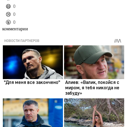
️😄
0
️😢
0
️🤬
0
комментарии