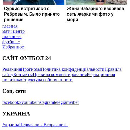
главная
матч-центр
прогнозы
футбол +
Избранное
САЙТ ФУТБОЛ 24
Редакция
Прогнозы
Политика конфиденциальности
Правила
сайту
Контакты
Правила комментирования
Редакционная
политика
Структура собственности
Соц. сети
facebook
x
youtube
instagram
telegram
viber
УКРАИНА
Украина
Первая лига
Вторая лига