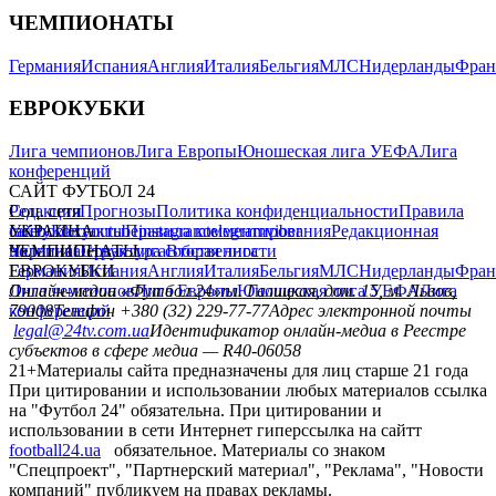
ЧЕМПИОНАТЫ
Германия
Испания
Англия
Италия
Бельгия
МЛС
Нидерланды
Фран
ЕВРОКУБКИ
Лига чемпионов
Лига Европы
Юношеская лига УЕФА
Лига
конференций
САЙТ ФУТБОЛ 24
Редакция
Соц. сети
Прогнозы
Политика конфиденциальности
Правила
сайту
facebook
УКРАИНА
Контакты
x
youtube
Правила комментирования
instagram
telegram
viber
Редакционная
политика
Украина
ЧЕМПИОНАТЫ
Первая лига
Структура собственности
Вторая лига
Германия
ЕВРОКУБКИ
Испания
Англия
Италия
Бельгия
МЛС
Нидерланды
Фран
Лига чемпионов
Онлайн-медиа «Футбол 24»
Лига Европы
пл. Галицкая, дом. 15, м. Львов,
Юношеская лига УЕФА
Лига
конференций
79008
Телефон +380 (32) 229-77-77
Адрес электронной почты
legal@24tv.com.ua
Идентификатор онлайн-медиа в Реестре
субъектов в сфере медиа — R40-06058
21+
Материалы сайта предназначены для лиц старше 21 года
При цитировании и использовании любых материалов ссылка
на "Футбол 24" обязательна. При цитировании и
использовании в сети Интернет гиперссылка на сайтт
football24.ua
обязательное. Материалы со знаком
"Спецпроект", "Партнерский материал", "Реклама", "Новости
компаний" публикуем на правах рекламы.