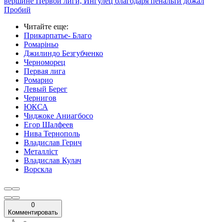
вершине Первой лиги, Ингулец благодаря пенальти дожал
Пробий
Читайте еще
:
Прикарпатье- Благо
Ромаріньо
Джилиндо Безгубченко
Черноморец
Первая лига
Ромарио
Левый Берег
Чернигов
ЮКСА
Чиджоке Аниагбосо
Егор Шалфеев
Нива Тернополь
Владислав Герич
Металліст
Владислав Кулач
Ворскла
0
Комментировать