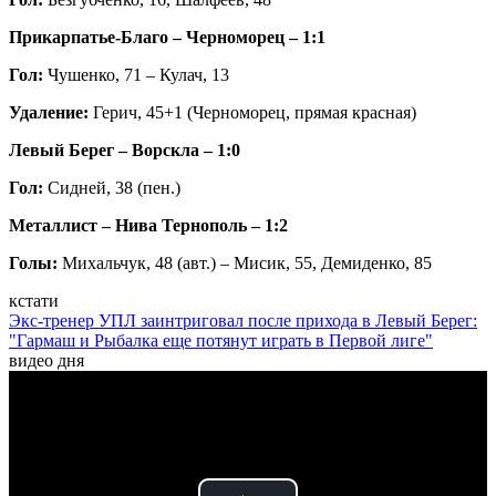
Прикарпатье-Благо – Черноморец – 1:1
Гол:
Чушенко, 71 – Кулач, 13
Удаление:
Герич,
45+1 (Черноморец, прямая красная)
Левый Берег – Ворскла – 1:0
Гол:
Сидней, 38 (пен.)
Металлист – Нива Тернополь – 1:2
Голы:
Михальчук, 48 (авт.) – Мисик, 55, Демиденко, 85
кстати
Экс-тренер УПЛ заинтриговал после прихода в Левый Берег:
"Гармаш и Рыбалка еще потянут играть в Первой лиге"
видео дня