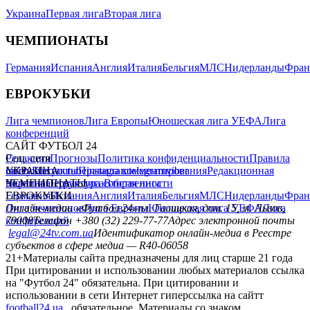
Украина
Первая лига
Вторая лига
ЧЕМПИОНАТЫ
Германия
Испания
Англия
Италия
Бельгия
МЛС
Нидерланды
Фран
ЕВРОКУБКИ
Лига чемпионов
Лига Европы
Юношеская лига УЕФА
Лига
конференций
САЙТ ФУТБОЛ 24
Редакция
Соц. сети
Прогнозы
Политика конфиденциальности
Правила
сайту
facebook
УКРАИНА
Контакты
x
youtube
Правила комментирования
instagram
telegram
viber
Редакционная
политика
Украина
ЧЕМПИОНАТЫ
Первая лига
Структура собственности
Вторая лига
Германия
ЕВРОКУБКИ
Испания
Англия
Италия
Бельгия
МЛС
Нидерланды
Фран
Лига чемпионов
Онлайн-медиа «Футбол 24»
Лига Европы
пл. Галицкая, дом. 15, м. Львов,
Юношеская лига УЕФА
Лига
конференций
79008
Телефон +380 (32) 229-77-77
Адрес электронной почты
legal@24tv.com.ua
Идентификатор онлайн-медиа в Реестре
субъектов в сфере медиа — R40-06058
21+
Материалы сайта предназначены для лиц старше 21 года
При цитировании и использовании любых материалов ссылка
на "Футбол 24" обязательна. При цитировании и
использовании в сети Интернет гиперссылка на сайтт
football24.ua
обязательное. Материалы со знаком