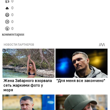
️👍
0
️🔥
0
️😄
0
️😢
0
️🤬
0
комментарии