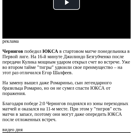
Play
Video
реклама
Чернигов
победил
ЮКСА
в стартовом матче понедельника в
Первой лиге. На 16-й минуте Джилиндо Безгубченко после
передачи Кулика мощным ударом открыл счет во встрече. Уже
во втором тайме "тигры" удвоили свое преимущество – на
этот раз отличился Егор Шалфеев.
На замену вышел даже Ромариньо, сын легендарного
бразильца Ромарио, но он не сумел спасти ЮКСА от
поражения.
Благодаря победе 2:0 Чернигов поднялся из зоны переходных
матчей и оказался на 11-м месте. При этом у "тигров" есть
матчи в запасе, поэтому они могут даже опередить ЮКСА
после отложенных встреч.
видео дня