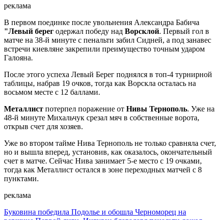
реклама
В первом поединке после увольнения Александра Бабича
"Левый берег
одержал победу над
Ворсклой
. Первый гол в
матче на 38-й минуте с пенальти забил Сидней, а под занавес
встречи киевляне закрепили преимущество точным ударом
Галояна.
После этого успеха Левый Берег поднялся в топ-4 турнирной
таблицы, набрав 19 очков, тогда как Ворскла осталась на
восьмом месте с 12 баллами.
Металлист
потерпел поражение от
Нивы Тернополь
. Уже на
48-й минуте Михальчук срезал мяч в собственные ворота,
открыв счет для хозяев.
Уже во втором тайме Нива Тернополь не только сравняла счет,
но и вышла вперед, установив, как оказалось, окончательный
счет в матче. Сейчас Нива занимает 5-е место с 19 очками,
тогда как Металлист остался в зоне переходных матчей с 8
пунктами.
реклама
Буковина победила Подолье и обошла Черноморец на