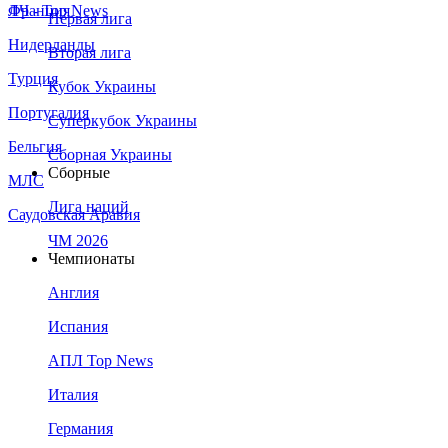
Франция
ЛЧ - Top News
Первая лига
Нидерланды
Вторая лига
Турция
Кубок Украины
Португалия
Суперкубок Украины
Бельгия
Сборная Украины
Сборные
МЛС
Лига наций
Саудовская Аравия
ЧМ 2026
Чемпионаты
Англия
Испания
АПЛ Top News
Италия
Германия