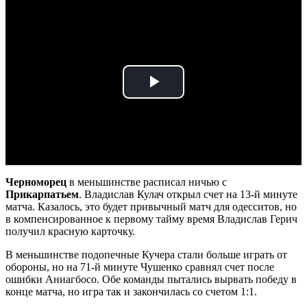
Play
Video
Черноморец
в меньшинстве расписал ничью с
Прикарпатьем
. Владислав Кулач открыл счет на 13-й минуте
матча. Казалось, это будет привычный матч для одесситов, но
в компенсированное к первому тайму время Владислав Герич
получил красную карточку.
В меньшинстве подопечные Кучера стали больше играть от
обороны, но на 71-й минуте Чушенко сравнял счет после
ошибки Аниагбосо. Обе команды пытались вырвать победу в
конце матча, но игра так и закончилась со счетом 1:1.