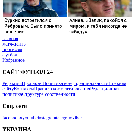
главная
матч-центр
прогнозы
футбол +
Избранное
САЙТ ФУТБОЛ 24
Редакция
Прогнозы
Политика конфиденциальности
Правила
сайту
Контакты
Правила комментирования
Редакционная
политика
Структура собственности
Соц. сети
facebook
x
youtube
instagram
telegram
viber
УКРАИНА