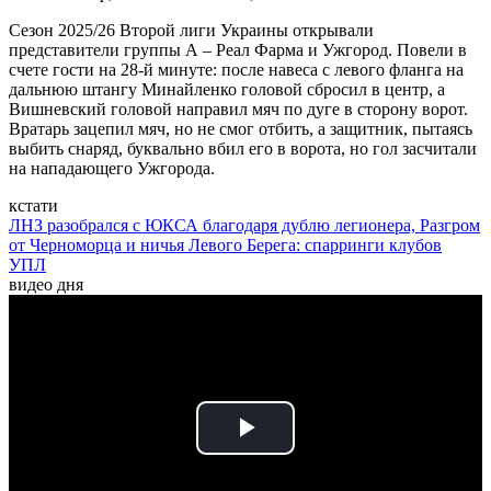
Сезон 2025/26 Второй лиги Украины открывали
представители группы А – Реал Фарма и Ужгород. Повели в
счете гости на 28-й минуте: после навеса с левого фланга на
дальнюю штангу Минайленко головой сбросил в центр, а
Вишневский головой направил мяч по дуге в сторону ворот.
Вратарь зацепил мяч, но не смог отбить, а защитник, пытаясь
выбить снаряд, буквально вбил его в ворота, но гол засчитали
на нападающего Ужгорода.
кстати
ЛНЗ разобрался с ЮКСА благодаря дублю легионера, Разгром
от Черноморца и ничья Левого Берега: спарринги клубов
УПЛ
видео дня
Play