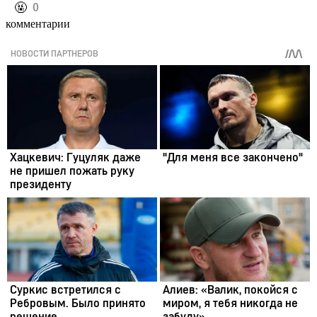
️🤬
0
комментарии