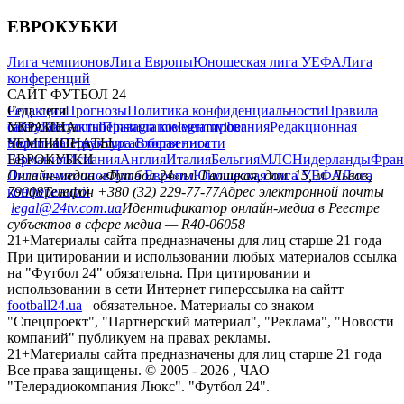
ЕВРОКУБКИ
Лига чемпионов
Лига Европы
Юношеская лига УЕФА
Лига
конференций
САЙТ ФУТБОЛ 24
Редакция
Соц. сети
Прогнозы
Политика конфиденциальности
Правила
сайту
facebook
УКРАИНА
Контакты
x
youtube
Правила комментирования
instagram
telegram
viber
Редакционная
политика
Украина
ЧЕМПИОНАТЫ
Первая лига
Структура собственности
Вторая лига
Германия
ЕВРОКУБКИ
Испания
Англия
Италия
Бельгия
МЛС
Нидерланды
Фран
Лига чемпионов
Онлайн-медиа «Футбол 24»
Лига Европы
пл. Галицкая, дом. 15, м. Львов,
Юношеская лига УЕФА
Лига
конференций
79008
Телефон +380 (32) 229-77-77
Адрес электронной почты
legal@24tv.com.ua
Идентификатор онлайн-медиа в Реестре
субъектов в сфере медиа — R40-06058
21+
Материалы сайта предназначены для лиц старше 21 года
При цитировании и использовании любых материалов ссылка
на "Футбол 24" обязательна. При цитировании и
использовании в сети Интернет гиперссылка на сайтт
football24.ua
обязательное. Материалы со знаком
"Спецпроект", "Партнерский материал", "Реклама", "Новости
компаний" публикуем на правах рекламы.
21+
Материалы сайта предназначены для лиц старше 21 года
Все права защищены. © 2005 -
2026
, ЧАО
"Телерадиокомпания Люкс". "Футбол 24".