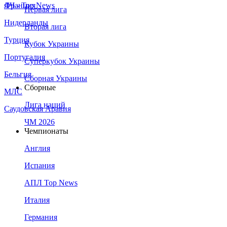
Франция
ЛЧ - Top News
Первая лига
Нидерланды
Вторая лига
Турция
Кубок Украины
Португалия
Суперкубок Украины
Бельгия
Сборная Украины
Сборные
МЛС
Лига наций
Саудовская Аравия
ЧМ 2026
Чемпионаты
Англия
Испания
АПЛ Top News
Италия
Германия