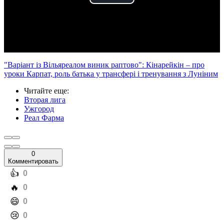
Play
Video
"Варіант із Вільяреалом виник раптово": Кінарейкін – про
уроки Карпат, роль батька у трансфері і тренування з Луніним
Читайте еще
:
Вторая лига
Ужгород
Реал Фарма
0
Комментировать
️👍
0
️🔥
0
️😄
0
️😢
0