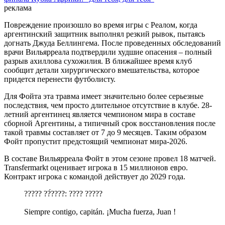
реклама
Повреждение произошло во время игры с Реалом, когда
аргентинский защитник выполнял резкий рывок, пытаясь
догнать Джуда Беллингема. После проведенных обследований
врачи Вильярреала подтвердили худшие опасения – полный
разрыв ахиллова сухожилия. В ближайшее время клуб
сообщит детали хирургического вмешательства, которое
придется перенести футболисту.
Для Фойта эта травма имеет значительно более серьезные
последствия, чем просто длительное отсутствие в клубе. 28-
летний аргентинец является чемпионом мира в составе
сборной Аргентины, а типичный срок восстановления после
такой травмы составляет от 7 до 9 месяцев. Таким образом
Фойт пропустит предстоящий чемпионат мира-2026.
В составе Вильярреала Фойт в этом сезоне провел 18 матчей.
Transfermarkt оценивает игрока в 15 миллионов евро.
Контракт игрока с командой действует до 2029 года.
????? ??́????: ???? ?????
Siempre contigo, capitán. ¡Mucha fuerza, Juan !