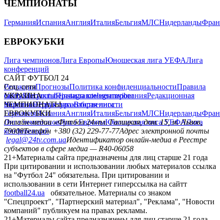
ЧЕМПИОНАТЫ
Германия
Испания
Англия
Италия
Бельгия
МЛС
Нидерланды
Фран
ЕВРОКУБКИ
Лига чемпионов
Лига Европы
Юношеская лига УЕФА
Лига
конференций
САЙТ ФУТБОЛ 24
Редакция
Соц. сети
Прогнозы
Политика конфиденциальности
Правила
сайту
facebook
УКРАИНА
Контакты
x
youtube
Правила комментирования
instagram
telegram
viber
Редакционная
политика
Украина
ЧЕМПИОНАТЫ
Первая лига
Структура собственности
Вторая лига
Германия
ЕВРОКУБКИ
Испания
Англия
Италия
Бельгия
МЛС
Нидерланды
Фран
Лига чемпионов
Онлайн-медиа «Футбол 24»
Лига Европы
пл. Галицкая, дом. 15, м. Львов,
Юношеская лига УЕФА
Лига
конференций
79008
Телефон +380 (32) 229-77-77
Адрес электронной почты
legal@24tv.com.ua
Идентификатор онлайн-медиа в Реестре
субъектов в сфере медиа — R40-06058
21+
Материалы сайта предназначены для лиц старше 21 года
При цитировании и использовании любых материалов ссылка
на "Футбол 24" обязательна. При цитировании и
использовании в сети Интернет гиперссылка на сайтт
football24.ua
обязательное. Материалы со знаком
"Спецпроект", "Партнерский материал", "Реклама", "Новости
компаний" публикуем на правах рекламы.
21+
Материалы сайта предназначены для лиц старше 21 года