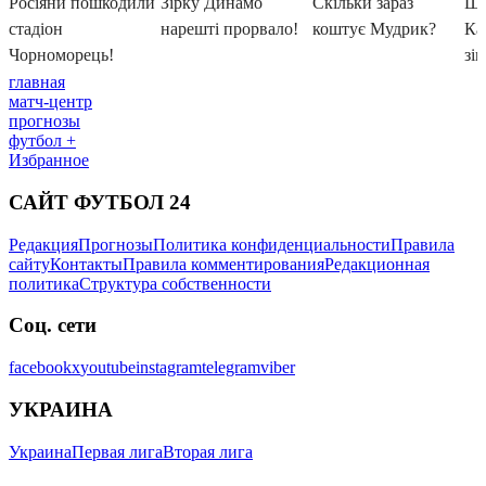
главная
матч-центр
прогнозы
футбол +
Избранное
САЙТ ФУТБОЛ 24
Редакция
Прогнозы
Политика конфиденциальности
Правила
сайту
Контакты
Правила комментирования
Редакционная
политика
Структура собственности
Соц. сети
facebook
x
youtube
instagram
telegram
viber
УКРАИНА
Украина
Первая лига
Вторая лига