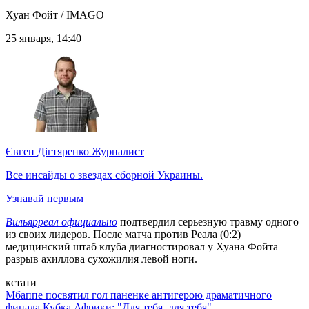
Хуан Фойт / IMAGO
25 января, 14:40
Євген Дігтяренко
Журналист
Все инсайды о звездах сборной Украины.
Узнавай первым
Вильярреал официально
подтвердил серьезную травму одного
из своих лидеров. После матча против Реала (0:2)
медицинский штаб клуба диагностировал у Хуана Фойта
разрыв ахиллова сухожилия левой ноги.
кстати
Мбаппе посвятил гол паненке антигерою драматичного
финала Кубка Африки: "Для тебя, для тебя"