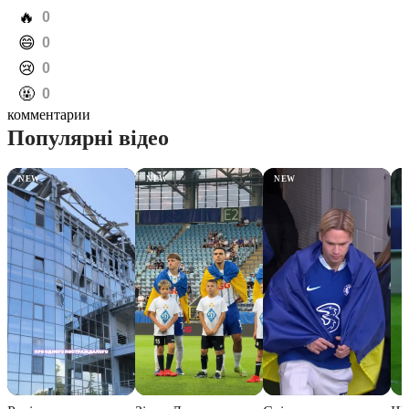
️🔥
0
️😄
0
️😢
0
️🤬
0
комментарии