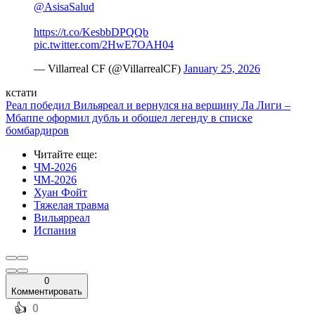
@AsisaSalud
https://t.co/KesbbDPQQb
pic.twitter.com/2HwE7OAH04
— Villarreal CF (@VillarrealCF)
January 25, 2026
кстати
Реал победил Вильяреал и вернулся на вершину Ла Лиги –
Мбаппе оформил дубль и обошел легенду в списке
бомбардиров
Читайте еще
:
ЧМ-2026
ЧМ-2026
Хуан Фойт
Тяжелая травма
Вильярреал
Испания
0
Комментировать
️👍
0