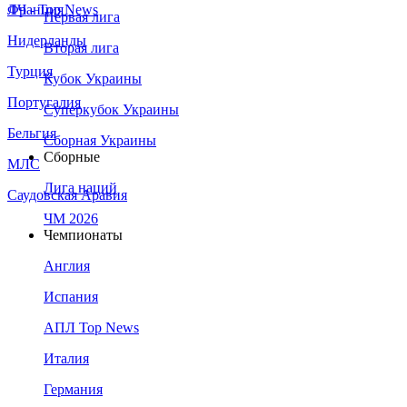
Франция
ЛЧ - Top News
Первая лига
Нидерланды
Вторая лига
Турция
Кубок Украины
Португалия
Суперкубок Украины
Бельгия
Сборная Украины
Сборные
МЛС
Лига наций
Саудовская Аравия
ЧМ 2026
Чемпионаты
Англия
Испания
АПЛ Top News
Италия
Германия