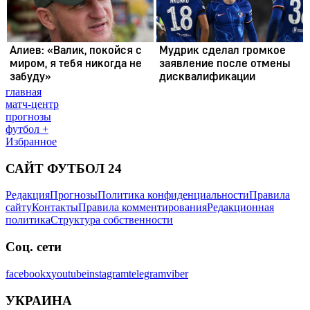
главная
матч-центр
прогнозы
футбол +
Избранное
САЙТ ФУТБОЛ 24
Редакция
Прогнозы
Политика конфиденциальности
Правила
сайту
Контакты
Правила комментирования
Редакционная
политика
Структура собственности
Соц. сети
facebook
x
youtube
instagram
telegram
viber
УКРАИНА