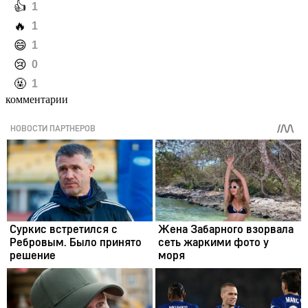
️👍
1
️🔥
1
️😄
1
️😢
0
️🤬
1
комментарии