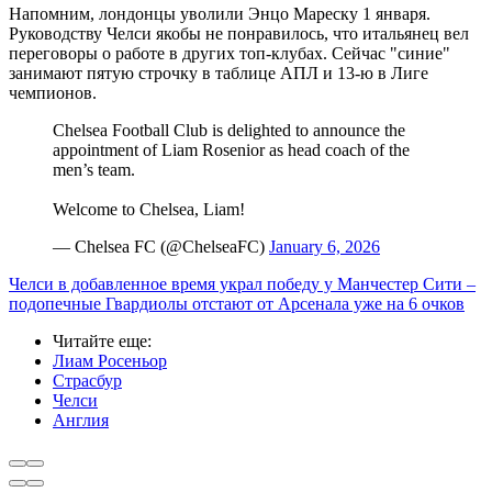
Напомним, лондонцы уволили Энцо Мареску 1 января.
Руководству Челси якобы не понравилось, что итальянец вел
переговоры о работе в других топ-клубах. Сейчас "синие"
занимают пятую строчку в таблице АПЛ и 13-ю в Лиге
чемпионов.
Chelsea Football Club is delighted to announce the
appointment of Liam Rosenior as head coach of the
men’s team.
Welcome to Chelsea, Liam!
— Chelsea FC (@ChelseaFC)
January 6, 2026
Челси в добавленное время украл победу у Манчестер Сити –
подопечные Гвардиолы отстают от Арсенала уже на 6 очков
Читайте еще
:
Лиам Росеньор
Страсбур
Челси
Англия