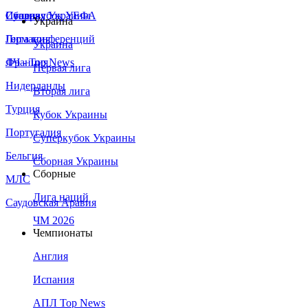
Сборная Украины
Италия
Суперкубок УЕФА
Украина
Германия
Лига конференций
Украина
Франция
ЛЧ - Top News
Первая лига
Нидерланды
Вторая лига
Турция
Кубок Украины
Португалия
Суперкубок Украины
Бельгия
Сборная Украины
Сборные
МЛС
Лига наций
Саудовская Аравия
ЧМ 2026
Чемпионаты
Англия
Испания
АПЛ Top News