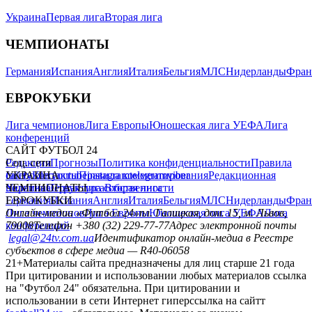
Украина
Первая лига
Вторая лига
ЧЕМПИОНАТЫ
Германия
Испания
Англия
Италия
Бельгия
МЛС
Нидерланды
Фран
ЕВРОКУБКИ
Лига чемпионов
Лига Европы
Юношеская лига УЕФА
Лига
конференций
САЙТ ФУТБОЛ 24
Редакция
Соц. сети
Прогнозы
Политика конфиденциальности
Правила
сайту
facebook
УКРАИНА
Контакты
x
youtube
Правила комментирования
instagram
telegram
viber
Редакционная
политика
Украина
ЧЕМПИОНАТЫ
Первая лига
Структура собственности
Вторая лига
Германия
ЕВРОКУБКИ
Испания
Англия
Италия
Бельгия
МЛС
Нидерланды
Фран
Лига чемпионов
Онлайн-медиа «Футбол 24»
Лига Европы
пл. Галицкая, дом. 15, м. Львов,
Юношеская лига УЕФА
Лига
конференций
79008
Телефон +380 (32) 229-77-77
Адрес электронной почты
legal@24tv.com.ua
Идентификатор онлайн-медиа в Реестре
субъектов в сфере медиа — R40-06058
21+
Материалы сайта предназначены для лиц старше 21 года
При цитировании и использовании любых материалов ссылка
на "Футбол 24" обязательна. При цитировании и
использовании в сети Интернет гиперссылка на сайтт