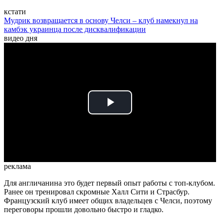
кстати
Мудрик возвращается в основу Челси – клуб намекнул на
камбэк украинца после дисквалификации
видео дня
Play
Video
реклама
Для англичанина это будет первый опыт работы с топ-клубом.
Ранее он тренировал скромные Халл Сити и Страсбур.
Французский клуб имеет общих владельцев с Челси, поэтому
переговоры прошли довольно быстро и гладко.