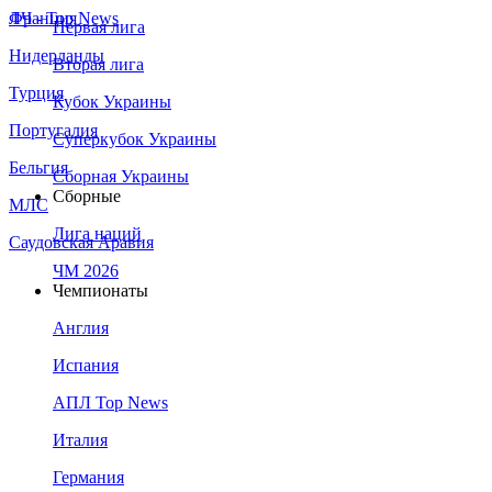
Франция
ЛЧ - Top News
Первая лига
Нидерланды
Вторая лига
Турция
Кубок Украины
Португалия
Суперкубок Украины
Бельгия
Сборная Украины
Сборные
МЛС
Лига наций
Саудовская Аравия
ЧМ 2026
Чемпионаты
Англия
Испания
АПЛ Top News
Италия
Германия