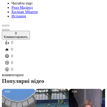
Читайте еще
:
Реал Мадрид
Килиан Мбаппе
Испания
0
Комментировать
️👍
0
️🔥
0
️😄
0
️😢
0
️🤬
0
комментарии