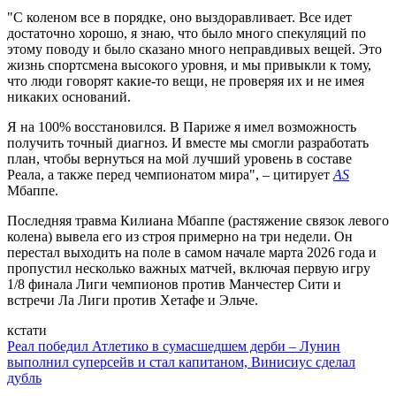
"С коленом все в порядке, оно выздоравливает. Все идет
достаточно хорошо, я знаю, что было много спекуляций по
этому поводу и было сказано много неправдивых вещей. Это
жизнь спортсмена высокого уровня, и мы привыкли к тому,
что люди говорят какие-то вещи, не проверяя их и не имея
никаких оснований.
Я на 100% восстановился. В Париже я имел возможность
получить точный диагноз. И вместе мы смогли разработать
план, чтобы вернуться на мой лучший уровень в составе
Реала, а также перед чемпионатом мира", – цитирует
AS
Мбаппе.
Последняя травма Килиана Мбаппе (растяжение связок левого
колена) вывела его из строя примерно на три недели. Он
перестал выходить на поле в самом начале марта 2026 года и
пропустил несколько важных матчей, включая первую игру
1/8 финала Лиги чемпионов против Манчестер Сити и
встречи Ла Лиги против Хетафе и Эльче.
кстати
Реал победил Атлетико в сумасшедшем дерби – Лунин
выполнил суперсейв и стал капитаном, Винисиус сделал
дубль