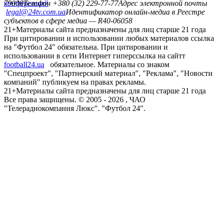
конференций
79008
Телефон +380 (32) 229-77-77
Адрес электронной почты
legal@24tv.com.ua
Идентификатор онлайн-медиа в Реестре
субъектов в сфере медиа — R40-06058
21+
Материалы сайта предназначены для лиц старше 21 года
При цитировании и использовании любых материалов ссылка
на "Футбол 24" обязательна. При цитировании и
использовании в сети Интернет гиперссылка на сайтт
football24.ua
обязательное. Материалы со знаком
"Спецпроект", "Партнерский материал", "Реклама", "Новости
компаний" публикуем на правах рекламы.
21+
Материалы сайта предназначены для лиц старше 21 года
Все права защищены. © 2005 -
2026
, ЧАО
"Телерадиокомпания Люкс". "Футбол 24".