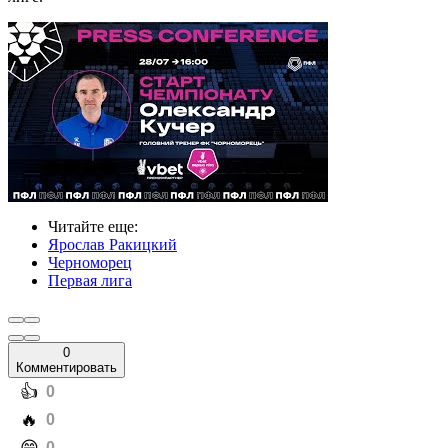
Читайте еще
:
Ярослав Ракицкий
Черноморец
Первая лига
0
Комментировать
️👍
0
️🔥
0
0