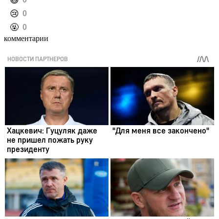
️😄
️😢
0
️🤬
0
комментарии