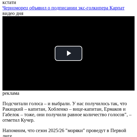
кстати
Черноморец объявил о подписании экс-голкипера Карпат
видео дня
Play
Video
реклама
Подсчитали голоса – и выбрали. У нас получилось так, что
Ракицкий – капитан, Хобленко – вице-капитан, Ермаков и
Габелок – тоже, они получили равное количество голосов", –
отметил Кучер.
Напомним, что сезон 2025/26 "моряки" проведут в Первой
лиге.