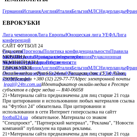
Германия
Испания
Англия
Италия
Бельгия
МЛС
Нидерланды
Фран
ЕВРОКУБКИ
Лига чемпионов
Лига Европы
Юношеская лига УЕФА
Лига
конференций
САЙТ ФУТБОЛ 24
Редакция
Соц. сети
Прогнозы
Политика конфиденциальности
Правила
сайту
facebook
УКРАИНА
Контакты
x
youtube
Правила комментирования
instagram
telegram
viber
Редакционная
политика
Украина
ЧЕМПИОНАТЫ
Первая лига
Структура собственности
Вторая лига
Германия
ЕВРОКУБКИ
Испания
Англия
Италия
Бельгия
МЛС
Нидерланды
Фран
Лига чемпионов
Онлайн-медиа «Футбол 24»
Лига Европы
пл. Галицкая, дом. 15, м. Львов,
Юношеская лига УЕФА
Лига
конференций
79008
Телефон +380 (32) 229-77-77
Адрес электронной почты
legal@24tv.com.ua
Идентификатор онлайн-медиа в Реестре
субъектов в сфере медиа — R40-06058
21+
Материалы сайта предназначены для лиц старше 21 года
При цитировании и использовании любых материалов ссылка
на "Футбол 24" обязательна. При цитировании и
использовании в сети Интернет гиперссылка на сайтт
football24.ua
обязательное. Материалы со знаком
"Спецпроект", "Партнерский материал", "Реклама", "Новости
компаний" публикуем на правах рекламы.
21+
Материалы сайта предназначены для лиц старше 21 года