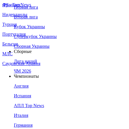
Франция
ЛЧ - Top News
Первая лига
Нидерланды
Вторая лига
Турция
Кубок Украины
Португалия
Суперкубок Украины
Бельгия
Сборная Украины
Сборные
МЛС
Лига наций
Саудовская Аравия
ЧМ 2026
Чемпионаты
Англия
Испания
АПЛ Top News
Италия
Германия