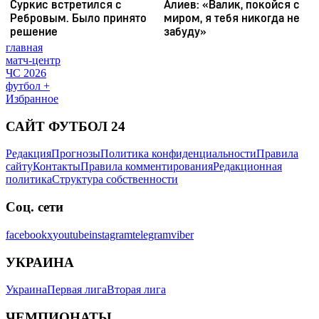
главная
матч-центр
ЧС 2026
футбол +
Избранное
САЙТ ФУТБОЛ 24
Редакция
Прогнозы
Политика конфиденциальности
Правила
сайту
Контакты
Правила комментирования
Редакционная
политика
Структура собственности
Соц. сети
facebook
x
youtube
instagram
telegram
viber
УКРАИНА
Украина
Первая лига
Вторая лига
ЧЕМПИОНАТЫ