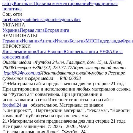
сайту
Контакты
Правила комментирования
Редакционная
политика
Соц. сети
facebook
x
youtube
instagram
telegram
viber
УКРАИНА
Украина
Первая лига
Вторая лига
ЧЕМПИОНАТЫ
Германия
Испания
Англия
Италия
Бельгия
МЛС
Нидерланды
Фран
ЕВРОКУБКИ
Лига чемпионов
Лига Европы
Юношеская лига УЕФА
Лига
конференций
Онлайн-медиа «Футбол 24»
пл. Галицкая, дом. 15, м. Львов,
79008
Телефон +380 (32) 229-77-77
Адрес электронной почты
legal@24tv.com.ua
Идентификатор онлайн-медиа в Реестре
субъектов в сфере медиа — R40-06058
21+
Материалы сайта предназначены для лиц старше 21 года
При цитировании и использовании любых материалов ссылка
на "Футбол 24" обязательна. При цитировании и
использовании в сети Интернет гиперссылка на сайтт
football24.ua
обязательное. Материалы со знаком
"Спецпроект", "Партнерский материал", "Реклама", "Новости
компаний" публикуем на правах рекламы.
21+
Материалы сайта предназначены для лиц старше 21 года
Все права защищены. © 2005 -
2026
, ЧАО
"Телерадиокомпания Люкс". "Футбол 24".