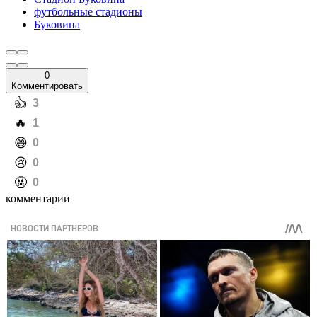
футбольные стадионы
Буковина
0
Комментировать
️👍
3
️🔥
1
️😄
0
️😢
0
️🤬
0
комментарии