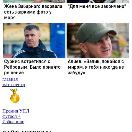
главная
матч-центр
Премия УПЛ
футбол +
Избранное