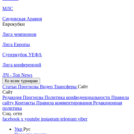
МЛС
Саудовская Аравия
Еврокубки
Лига чемпионов
Лига Европы
Суперкубок УЕФА
Лига конференций
ЛЧ - Top News
Ко всем турнирам
Статьи
Прогнозы
Видео
Трансферы
Сайт
Сайт
Редакция
Прогнозы
Политика конфиденциальности
Правила
сайту
Контакты
Правила комментирования
Редакционная
политика
Соц. сети
facebook
x
youtube
instagram
telegram
viber
Укр
Рус