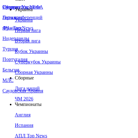
Сборная Украины
Италия
Суперкубок УЕФА
Украина
Германия
Лига конференций
Украина
Франция
ЛЧ - Top News
Первая лига
Нидерланды
Вторая лига
Турция
Кубок Украины
Португалия
Суперкубок Украины
Бельгия
Сборная Украины
Сборные
МЛС
Лига наций
Саудовская Аравия
ЧМ 2026
Чемпионаты
Англия
Испания
АПЛ Top News