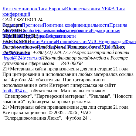
Лига чемпионов
Лига Европы
Юношеская лига УЕФА
Лига
конференций
САЙТ ФУТБОЛ 24
Редакция
Соц. сети
Прогнозы
Политика конфиденциальности
Правила
сайту
facebook
УКРАИНА
Контакты
x
youtube
Правила комментирования
instagram
telegram
viber
Редакционная
политика
Украина
ЧЕМПИОНАТЫ
Первая лига
Структура собственности
Вторая лига
Германия
ЕВРОКУБКИ
Испания
Англия
Италия
Бельгия
МЛС
Нидерланды
Фран
Лига чемпионов
Онлайн-медиа «Футбол 24»
Лига Европы
пл. Галицкая, дом. 15, м. Львов,
Юношеская лига УЕФА
Лига
конференций
79008
Телефон +380 (32) 229-77-77
Адрес электронной почты
legal@24tv.com.ua
Идентификатор онлайн-медиа в Реестре
субъектов в сфере медиа — R40-06058
21+
Материалы сайта предназначены для лиц старше 21 года
При цитировании и использовании любых материалов ссылка
на "Футбол 24" обязательна. При цитировании и
использовании в сети Интернет гиперссылка на сайтт
football24.ua
обязательное. Материалы со знаком
"Спецпроект", "Партнерский материал", "Реклама", "Новости
компаний" публикуем на правах рекламы.
21+
Материалы сайта предназначены для лиц старше 21 года
Все права защищены. © 2005 -
2026
, ЧАО
"Телерадиокомпания Люкс". "Футбол 24".