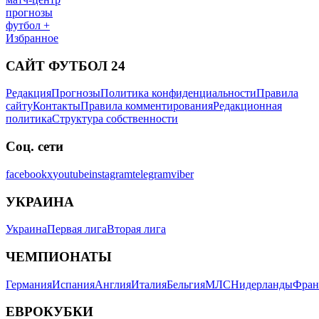
прогнозы
футбол +
Избранное
САЙТ ФУТБОЛ 24
Редакция
Прогнозы
Политика конфиденциальности
Правила
сайту
Контакты
Правила комментирования
Редакционная
политика
Структура собственности
Соц. сети
facebook
x
youtube
instagram
telegram
viber
УКРАИНА
Украина
Первая лига
Вторая лига
ЧЕМПИОНАТЫ
Германия
Испания
Англия
Италия
Бельгия
МЛС
Нидерланды
Фран
ЕВРОКУБКИ