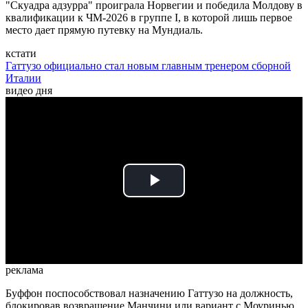
"Скуадра адзурра" проиграла Норвегии и победила Молдову в
квалификации к ЧМ-2026 в группе I, в которой лишь первое
место дает прямую путевку на Мундиаль.
кстати
Гаттузо официально стал новым главным тренером сборной
Италии
видео дня
Play
Video
реклама
Буффон поспособствовал назначению Гаттузо на должность,
блокировав возвращение Манчини или вариант с Моуринью.