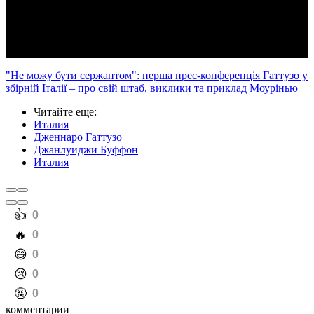
Video
"Не можу бути сержантом": перша прес-конференція Гаттузо у
збірній Італії – про свій штаб, виклики та приклад Моурінью
Читайте еще
:
Италия
Дженнаро Гаттузо
Джанлуиджи Буффон
Италия
️👍
0
️🔥
0
️😄
0
️😢
0
️🤬
0
комментарии