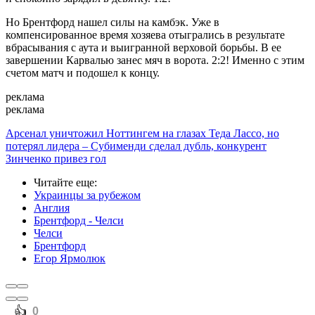
Но Брентфорд нашел силы на камбэк. Уже в
компенсированное время хозяева отыгрались в результате
вбрасывания с аута и выигранной верховой борьбы. В ее
завершении Карвалью занес мяч в ворота. 2:2! Именно с этим
счетом матч и подошел к концу.
реклама
реклама
Арсенал уничтожил Ноттингем на глазах Теда Лассо, но
потерял лидера – Субименди сделал дубль, конкурент
Зинченко привез гол
Читайте еще
:
Украинцы за рубежом
Англия
Брентфорд - Челси
Челси
Брентфорд
Егор Ярмолюк
️👍
0