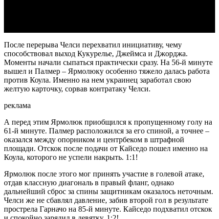
Video
После перерыва Челси перехватил инициативу, чему
способствовал выход Кукурелье, Джеймса и Джорджа.
Моменты начали сыпаться практически сразу. На 56-й минуте
вышел и Палмер – Ярмолюку особенно тяжело далась работа
против Коула. Именно на нем украинец заработал свою
желтую карточку, сорвав контратаку Челси.
реклама
А перед этим Ярмолюк приобщился к пропущенному голу на
61-й минуте. Палмер расположился за его спиной, а точнее –
оказался между опорником и центрбеком в штрафной
площади. Отскок после подачи от Кайседо пошел именно на
Коула, которого не успели накрыть. 1:1!
Ярмолюк после этого мог принять участие в голевой атаке,
отдав классную диагональ в правый фланг, однако
дальнейший сброс за спины защитникам оказалось неточным.
Челси же не сбавлял давление, забив второй гол в результате
прострела Гарначо на 85-й минуте. Кайседо подхватил отскок
и спокойно зарядил в девятку. 1:2!