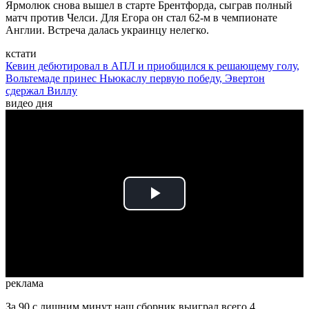
Ярмолюк снова вышел в старте Брентфорда, сыграв полный
матч против Челси. Для Егора он стал 62-м в чемпионате
Англии. Встреча далась украинцу нелегко.
кстати
Кевин дебютировал в АПЛ и приобщился к решающему голу,
Вольтемаде принес Ньюкаслу первую победу, Эвертон
сдержал Виллу
видео дня
Play
Video
реклама
За 90 с лишним минут наш сборник выиграл всего 4