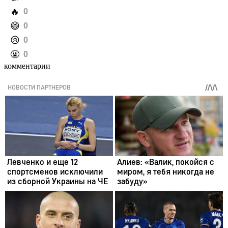
️🔥
0
️😄
0
️😢
0
️🤬
0
комментарии