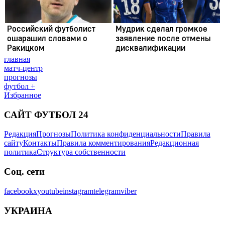
главная
матч-центр
прогнозы
футбол +
Избранное
САЙТ ФУТБОЛ 24
Редакция
Прогнозы
Политика конфиденциальности
Правила
сайту
Контакты
Правила комментирования
Редакционная
политика
Структура собственности
Соц. сети
facebook
x
youtube
instagram
telegram
viber
УКРАИНА