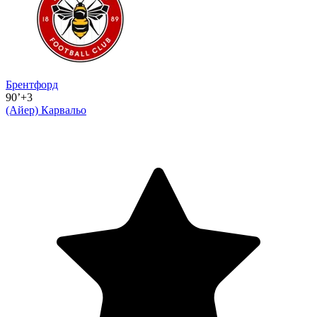
Брентфорд
90’+3
(Айер)
Карвальо