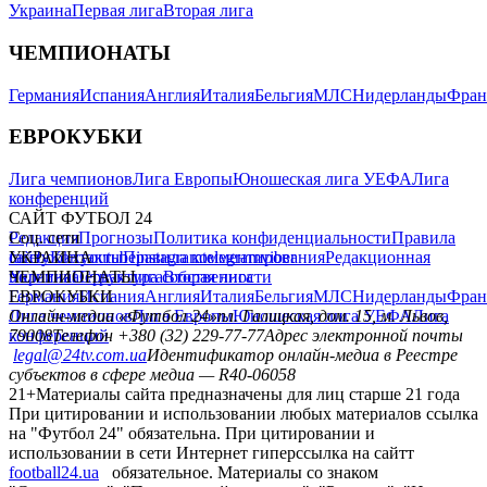
Украина
Первая лига
Вторая лига
ЧЕМПИОНАТЫ
Германия
Испания
Англия
Италия
Бельгия
МЛС
Нидерланды
Фран
ЕВРОКУБКИ
Лига чемпионов
Лига Европы
Юношеская лига УЕФА
Лига
конференций
САЙТ ФУТБОЛ 24
Редакция
Соц. сети
Прогнозы
Политика конфиденциальности
Правила
сайту
facebook
УКРАИНА
Контакты
x
youtube
Правила комментирования
instagram
telegram
viber
Редакционная
политика
Украина
ЧЕМПИОНАТЫ
Первая лига
Структура собственности
Вторая лига
Германия
ЕВРОКУБКИ
Испания
Англия
Италия
Бельгия
МЛС
Нидерланды
Фран
Лига чемпионов
Онлайн-медиа «Футбол 24»
Лига Европы
пл. Галицкая, дом. 15, м. Львов,
Юношеская лига УЕФА
Лига
конференций
79008
Телефон +380 (32) 229-77-77
Адрес электронной почты
legal@24tv.com.ua
Идентификатор онлайн-медиа в Реестре
субъектов в сфере медиа — R40-06058
21+
Материалы сайта предназначены для лиц старше 21 года
При цитировании и использовании любых материалов ссылка
на "Футбол 24" обязательна. При цитировании и
использовании в сети Интернет гиперссылка на сайтт
football24.ua
обязательное. Материалы со знаком