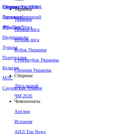
Сборная Украины
Италия
Суперкубок УЕФА
Украина
Германия
Лига конференций
Украина
Франция
ЛЧ - Top News
Первая лига
Нидерланды
Вторая лига
Турция
Кубок Украины
Португалия
Суперкубок Украины
Бельгия
Сборная Украины
Сборные
МЛС
Лига наций
Саудовская Аравия
ЧМ 2026
Чемпионаты
Англия
Испания
АПЛ Top News