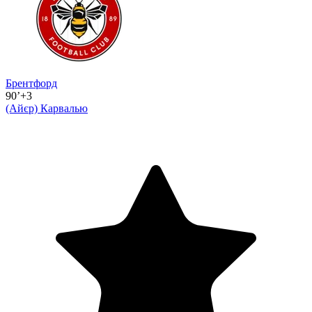
Брентфорд
90’+3
(Айєр)
Карвалью