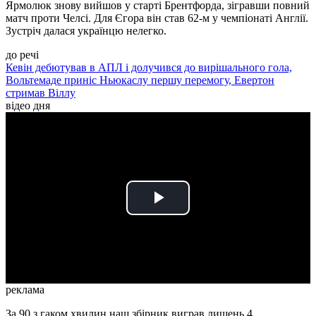
Ярмолюк знову вийшов у старті Брентфорда, зігравши повний
матч проти Челсі. Для Єгора він став 62-м у чемпіонаті Англії.
Зустріч далася українцю нелегко.
до речі
Кевін дебютував в АПЛ і долучився до вирішального гола,
Вольтемаде приніс Ньюкаслу першу перемогу, Евертон
стримав Віллу
відео дня
Play
Video
реклама
За 90 з гаком хвилин наш збірник виграв лишень 4