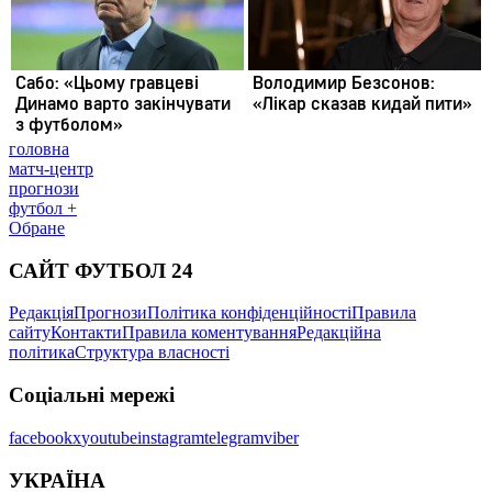
головна
матч-центр
прогнози
футбол +
Обране
САЙТ ФУТБОЛ 24
Редакція
Прогнози
Політика конфіденційності
Правила
сайту
Контакти
Правила коментування
Редакційна
політика
Структура власності
Соціальні мережі
facebook
x
youtube
instagram
telegram
viber
УКРАЇНА