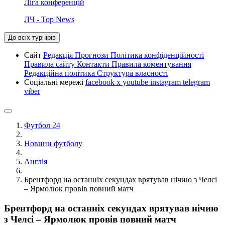
Ліга конференцій
ЛЧ - Top News
До всіх турнірів
Сайт
Редакція
Прогнози
Політика конфіденційності
Правила сайту
Контакти
Правила коментування
Редакційна політика
Структура власності
Соціальні мережі
facebook
x
youtube
instagram
telegram
viber
Футбол 24
Новини футболу
Англія
Брентфорд на останніх секундах врятував нічию з Челсі
– Ярмолюк провів повний матч
Брентфорд на останніх секундах врятував нічию
з Челсі – Ярмолюк провів повний матч