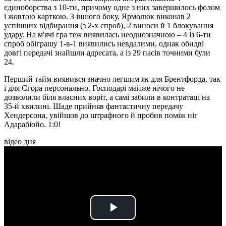
єдиноборства з 10-ти, причому одне з них завершилось фолом
і жовтою карткою. З іншого боку, Ярмолюк виконав 2
успішних відбирання (з 2-х спроб), 2 виноси й 1 блокування
удару. На м'ячі гра теж виявилась неоднозначною – 4 із 6-ти
спроб обіграшу 1-в-1 виявились невдалими, однак обидві
довгі передачі знайшли адресата, а із 29 пасів точними були
24.
Перший тайм виявився значно легшим як для Брентфорда, так
і для Єгора персонально. Господарі майже нічого не
дозволили біля власних воріт, а самі забили в контратаці на
35-й хвилині. Шаде прийняв фантастичну передачу
Хендерсона, увійшов до штрафного й пробив поміж ніг
Адарабіойо. 1:0!
відео дня
Play