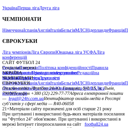
Україна
Перша ліга
Друга ліга
ЧЕМПІОНАТИ
Німеччина
Іспанія
Англія
Італія
Бельгія
МЛС
Нідерланди
Франція
П
ЄВРОКУБКИ
Ліга чемпіонів
Ліга Європи
Юнацька ліга УЄФА
Ліга
конференцій
САЙТ ФУТБОЛ 24
Редакція
Соціальні мережі
Прогнози
Політика конфіденційності
Правила
сайту
facebook
УКРАЇНА
Контакти
x
youtube
Правила коментування
instagram
telegram
viber
Редакційна
політика
Україна
ЧЕМПІОНАТИ
Перша ліга
Структура власності
Друга ліга
Німеччина
ЄВРОКУБКИ
Іспанія
Англія
Італія
Бельгія
МЛС
Нідерланди
Франція
П
Ліга чемпіонів
Онлайн-медіа «Футбол 24»
Ліга Європи
Юнацька ліга УЄФА
пл. Галицька, буд. 15, м. Львів,
Ліга
конференцій
79008
Телефон +380 (32) 229-77-77
Адреса електронної пошти
—
legal@24tv.com.ua
Ідентифікатор онлайн-медіа в Реєстрі
суб’єктів у сфері медіа — R40-06058
21+
Матеріали сайту призначені для осіб старше 21 року
При цитуванні і використанні будь-яких матеріалів посилання
на "Футбол 24" обов'язкове. При цитуванні і використанні в
мережі Інтернет гіперпосилання на сайт
football24.ua