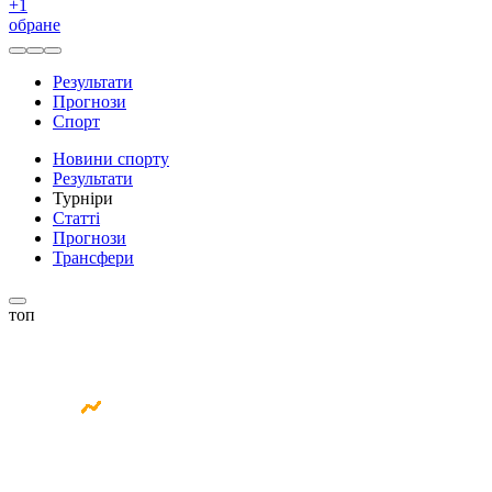
+
1
обране
Результати
Прогнози
Спорт
Новини спорту
Результати
Турніри
Статті
Прогнози
Трансфери
топ