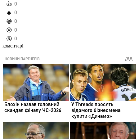
️👍
0
️🔥
0
️😄
0
️😢
0
️🤬
0
коментарі