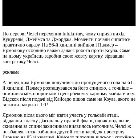
Video
По перерві Челсі перехопив ініціативу, чому сприяв вихід
Кукурельї, Джеймса та Джорджа. Моменти почали сипатись
практично одразу. На 56-й хвилині вийшов і Палмер –
Ярмолюку особливо важко далася робота проти Коула. Саме
на ньому українець заробив свою жовту картку, зірвавши
контратаку Челсі.
реклама
А перед цим Ярмолюк долучився до пропущеного гола на 61-
й хвилині. Палмер розташувався за його спиною, а точніше –
опинився між опорником і центрбеком у карному майданчику.
Відскок після подачі від Кайседо пішов саме на Коула, якого не
встигли накрити. 1:1!
Ярмолюк після цього міг взяти участь у гольовій атаці,
віддавши класну діагональ у правий фланг, однак подальше
скидання за спини захисникам виявилось неточним. Челсі ж
не збавляв тиск, забивши другий гол внаслідок прострілу
Гарначо на 85-й хвилині. Кайседо підхопив відскок і спокійно