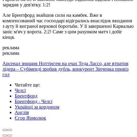
зарядив у дев'ятку. 1:2!
Але Брентфорд знайшов сили на камбек. Вже в
компенсований час господарі відігрались внаслідок вкидання
з ауту й виграної верхової боротьби. У її завершенні Карвалью
заніс м'яч у ворота. 2:2! Саме з цим рахунком матч і добіг
кінця.
реклама
реклама
Арсенал знищив Ноттінгем на очах Теда Лассо, але втратив
лідера – Субіменді зробив дубль, конкурент Зінченка привіз
гол
Читайте ще
:
Челсі
Брентфорд
Брентфорд - Челсі
Українці за кордоном
Англія
Єгор Ярмолюк