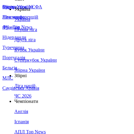
Збірна України
Італія
Суперкубок УЄФА
Україна
Німеччина
Ліга конференцій
Україна
Франція
ЛЧ - Top News
Перша ліга
Нідерланди
Друга ліга
Туреччина
Кубок України
Португалія
Суперкубок України
Бельгія
Збірна України
Збірні
МЛС
Ліга націй
Саудівська Аравія
ЧС 2026
Чемпіонати
Англія
Іспанія
АПЛ Top News