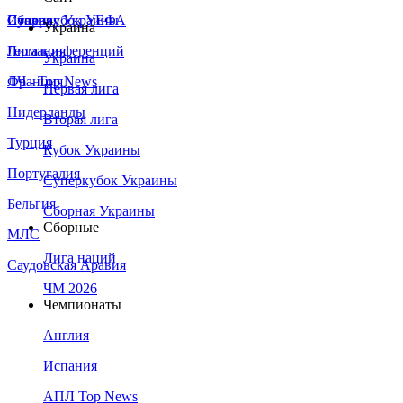
Сборная Украины
Италия
Суперкубок УЕФА
Украина
Германия
Лига конференций
Украина
Франция
ЛЧ - Top News
Первая лига
Нидерланды
Вторая лига
Турция
Кубок Украины
Португалия
Суперкубок Украины
Бельгия
Сборная Украины
Сборные
МЛС
Лига наций
Саудовская Аравия
ЧМ 2026
Чемпионаты
Англия
Испания
АПЛ Top News