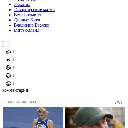
Украина
Товарищеские матчи
Вест Бромвич
Динамо Киев
Владимир Бражко
Митъюлланд
️👍
0
️🔥
0
️😄
0
️😢
0
️🤬
0
комментарии