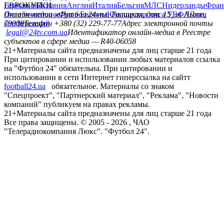
Германия
ЕВРОКУБКИ
Испания
Англия
Италия
Бельгия
МЛС
Нидерланды
Фран
Лига чемпионов
Онлайн-медиа «Футбол 24»
Лига Европы
пл. Галицкая, дом. 15, м. Львов,
Юношеская лига УЕФА
Лига
конференций
79008
Телефон +380 (32) 229-77-77
Адрес электронной почты
legal@24tv.com.ua
Идентификатор онлайн-медиа в Реестре
субъектов в сфере медиа — R40-06058
21+
Материалы сайта предназначены для лиц старше 21 года
При цитировании и использовании любых материалов ссылка
на "Футбол 24" обязательна. При цитировании и
использовании в сети Интернет гиперссылка на сайтт
football24.ua
обязательное. Материалы со знаком
"Спецпроект", "Партнерский материал", "Реклама", "Новости
компаний" публикуем на правах рекламы.
21+
Материалы сайта предназначены для лиц старше 21 года
Все права защищены. © 2005 -
2026
, ЧАО
"Телерадиокомпания Люкс". "Футбол 24".