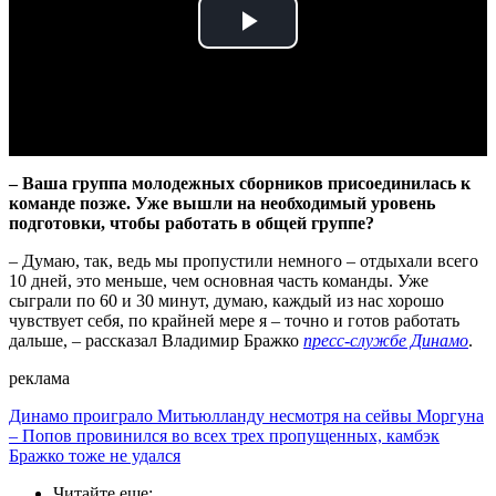
Play
Video
– Ваша группа молодежных сборников присоединилась к
команде позже. Уже вышли на необходимый уровень
подготовки, чтобы работать в общей группе?
– Думаю, так, ведь мы пропустили немного – отдыхали всего
10 дней, это меньше, чем основная часть команды. Уже
сыграли по 60 и 30 минут, думаю, каждый из нас хорошо
чувствует себя, по крайней мере я – точно и готов работать
дальше, – рассказал Владимир Бражко
пресс-службе Динамо
.
реклама
Динамо проиграло Митьюлланду несмотря на сейвы Моргуна
– Попов провинился во всех трех пропущенных, камбэк
Бражко тоже не удался
Читайте еще
: