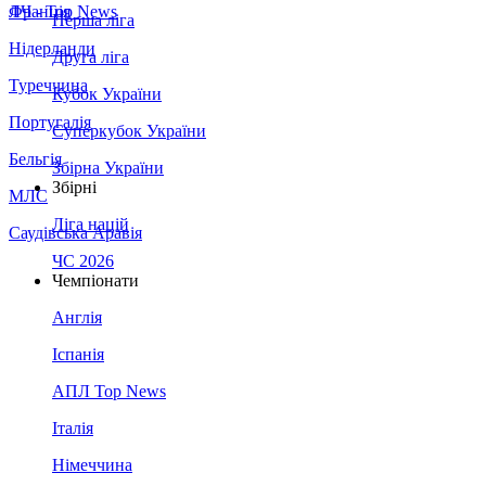
Франція
ЛЧ - Top News
Перша ліга
Нідерланди
Друга ліга
Туреччина
Кубок України
Португалія
Суперкубок України
Бельгія
Збірна України
Збірні
МЛС
Ліга націй
Саудівська Аравія
ЧС 2026
Чемпіонати
Англія
Іспанія
АПЛ Top News
Італія
Німеччина