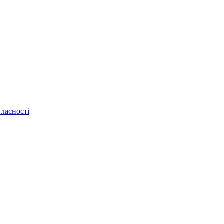
ласності