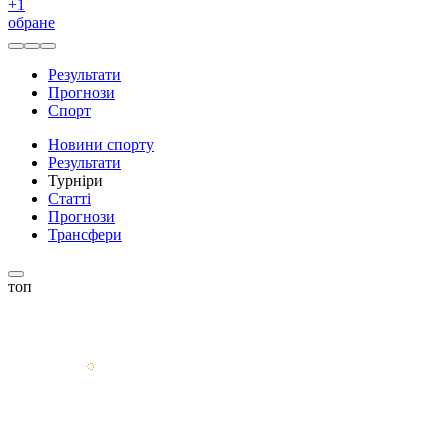
+
1
обране
Результати
Прогнози
Спорт
Новини спорту
Результати
Турніри
Статті
Прогнози
Трансфери
топ