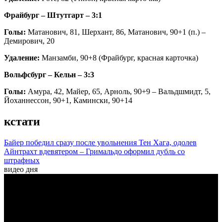
Фрайбург – Штутгарт – 3:1
Голы:
Матанович, 81, Шерхант, 86, Матанович, 90+1 (п.) –
Демирович, 20
Удаление:
Манзамби, 90+8 (Фрайбург, красная карточка)
Вольфсбург – Кельн – 3:3
Голы:
Амура, 42, Майер, 65, Арноль, 90+9 – Вальдшмидт, 5,
Йоханнессон, 90+1, Камински, 90+14
кстати
Байер победил сразу после увольнения Тен Хага, одолев
Айнтрахт вдевятером – Гримальдо оформил дубль со
штрафных
видео дня