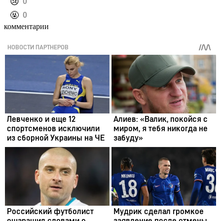
️😢
0
️🤬
0
комментарии