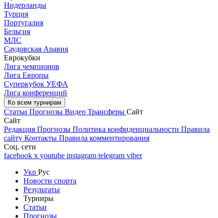
Нидерланды
Турция
Португалия
Бельгия
МЛС
Саудовская Аравия
Еврокубки
Лига чемпионов
Лига Европы
Суперкубок УЕФА
Лига конференций
Ко всем турнирам
Статьи
Прогнозы
Видео
Трансферы
Сайт
Сайт
Редакция
Прогнозы
Политика конфиденциальности
Правила
сайту
Контакты
Правила комментирования
Соц. сети
facebook
x
youtube
instagram
telegram
viber
Укр
Рус
Новости спорта
Результаты
Турниры
Статьи
Прогнозы