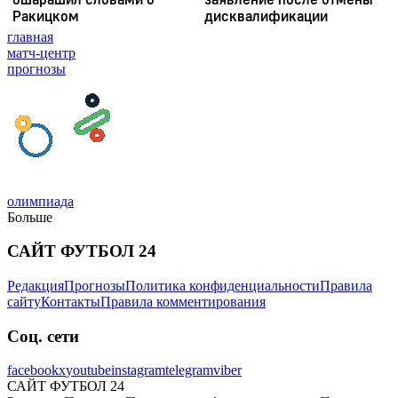
главная
матч-центр
прогнозы
олимпиада
Больше
САЙТ ФУТБОЛ 24
Редакция
Прогнозы
Политика конфиденциальности
Правила
сайту
Контакты
Правила комментирования
Соц. сети
facebook
x
youtube
instagram
telegram
viber
САЙТ ФУТБОЛ 24