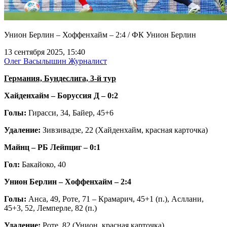
Унион Берлин – Хоффенхайм – 2:4 / ФК Унион Берлин
13 сентября 2025, 15:40
Олег Васылышин
Журналист
Германия, Бундеслига, 3-й тур
Хайденхайм – Боруссия Д – 0:2
Голы:
Гирасси, 34, Байер, 45+6
Удаление:
Зивзивадзе, 22
(Хайденхайм, красная карточка)
Майнц – РБ Лейпциг – 0:1
Гол:
Бакайоко, 40
Унион Берлин – Хоффенхайм – 2:4
Голы:
Анса, 49, Роте, 71 –
Крамарич, 45+1 (п.), Асллани,
45+3, 52, Лемперле, 82 (п.)
Удаление:
Роте, 82 (Унион, красная карточка)