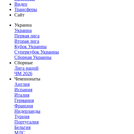
Видео
Трансферы
Сайт
Украина
Украина
Первая лига
Вторая лига
Кубок Украины
Суперкубок Украины
Сборная Украины
Сборные
Лига наций
ЧМ 2026
Чемпионаты
Англия
Испания
Италия
Германия
Франция
Нидерланды
Турция
Португалия
Бельгия
МЛС