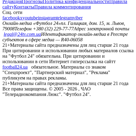
Редакция
Прогнозы
Политика конфиденциальности
Правила
сайту
Контакты
Правила комментирования
Соц. сети
facebook
x
youtube
instagram
telegram
viber
Онлайн-медиа «Футбол 24»
пл. Галицкая, дом. 15, м. Львов,
79008
Телефон +380 (32) 229-77-77
Адрес электронной почты
legal@24tv.com.ua
Идентификатор онлайн-медиа в Реестре
субъектов в сфере медиа — R40-06058
21+
Материалы сайта предназначены для лиц старше 21 года
При цитировании и использовании любых материалов ссылка
на "Футбол 24" обязательна. При цитировании и
использовании в сети Интернет гиперссылка на сайтт
football24.ua
обязательное. Материалы со знаком
"Спецпроект", "Партнерский материал", "Реклама"
публикуем на правах рекламы.
21+
Материалы сайта предназначены для лиц старше 21 года
Все права защищены. © 2005 -
2026
, ЧАО
"Телерадиокомпания Люкс". "Футбол 24".