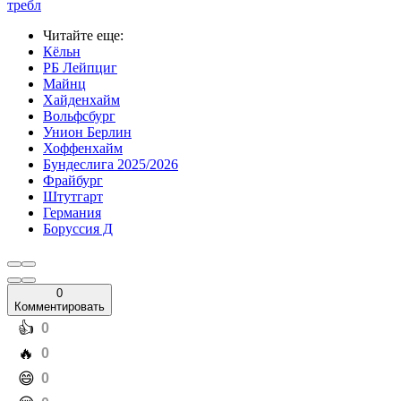
требл
Читайте еще
:
Кёльн
РБ Лейпциг
Майнц
Хайденхайм
Вольфсбург
Унион Берлин
Хоффенхайм
Бундеслига 2025/2026
Фрайбург
Штутгарт
Германия
Боруссия Д
0
Комментировать
️👍
0
️🔥
0
️😄
0