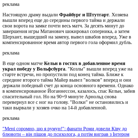
реклама
Настоящую драму выдали
Фрайбург и Штутгарт
. Хозяева
вышли вперед еще до середины первого тайма и держали
свои ворота на замке почти весь матч. За десять минут до
завершения игры Матанович шокировал соперника, а затем
Шерхант, вышедший на замену, вывел швабов вперед. Уже в
компенсированное время автор первого гола оформил дубль.
реклама
В еще одном матче
Кельн в гостях в добавленное время
украл победу у Вольфсбурга
. "Козлы" вышли вперед уже на
старте встречи, но пропустили под конец тайма. Ближе к
середине второго тайма Майер вывел "волков" вперед и они
держали победный счет до конца основного времени. Однако
в компенсированное Йоганнессон, казалось, спас Кельн, забив
спасительный гол. Но на 90+9 минуте Арнольд снова
перевернул все с ног на голову. "Волки" не остановились и
таки вырвали у хозяев очко на 14-й добавленной.
реклама
"Мені соромно, що я румун!": фанати Роми довели Ківу до
блювоти – він пішов до психолога, а потім виграв з Інтером