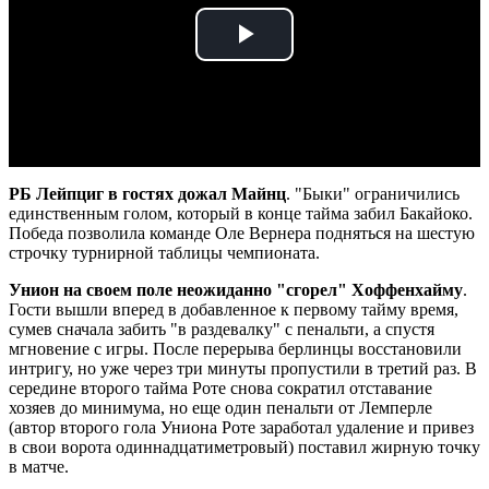
Play
Video
РБ Лейпциг в гостях дожал Майнц
. "Быки" ограничились
единственным голом, который в конце тайма забил Бакайоко.
Победа позволила команде Оле Вернера подняться на шестую
строчку турнирной таблицы чемпионата.
Унион на своем поле неожиданно "сгорел" Хоффенхайму
.
Гости вышли вперед в добавленное к первому тайму время,
сумев сначала забить "в раздевалку" с пенальти, а спустя
мгновение с игры. После перерыва берлинцы восстановили
интригу, но уже через три минуты пропустили в третий раз. В
середине второго тайма Роте снова сократил отставание
хозяев до минимума, но еще один пенальти от Лемперле
(автор второго гола Униона Роте заработал удаление и привез
в свои ворота одиннадцатиметровый) поставил жирную точку
в матче.