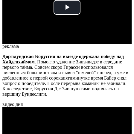
Play
Video
реклама
Дортмундская Боруссия на выезде одержала победу над
Хайденхаймом
. Помогло удаление Зивзивадзе в середине
первого тайма. Совсем скоро Гирасси воспользовался
численным большинством и вывел "шмелей" вперед, а уже в
добавленное к первой сорокапятиминутке время Байер снял
вопрос о победителе. После перерыва команды не забивали.
Как следствие, Боруссия Д с 7-ю пунктами поднялась на
вершину Бундеслиги.
видео дня