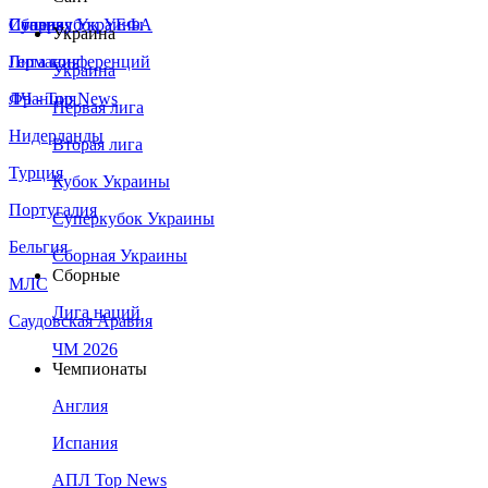
Сборная Украины
Италия
Суперкубок УЕФА
Украина
Германия
Лига конференций
Украина
Франция
ЛЧ - Top News
Первая лига
Нидерланды
Вторая лига
Турция
Кубок Украины
Португалия
Суперкубок Украины
Бельгия
Сборная Украины
Сборные
МЛС
Лига наций
Саудовская Аравия
ЧМ 2026
Чемпионаты
Англия
Испания
АПЛ Top News