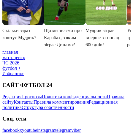
главная
матч-центр
ЧС 2026
футбол +
Избранное
САЙТ ФУТБОЛ 24
Редакция
Прогнозы
Политика конфиденциальности
Правила
сайту
Контакты
Правила комментирования
Редакционная
политика
Структура собственности
Соц. сети
facebook
x
youtube
instagram
telegram
viber