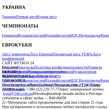
УКРАИНА
Украина
Первая лига
Вторая лига
ЧЕМПИОНАТЫ
Германия
Испания
Англия
Италия
Бельгия
МЛС
Нидерланды
Фран
ЕВРОКУБКИ
Лига чемпионов
Лига Европы
Юношеская лига УЕФА
Лига
конференций
САЙТ ФУТБОЛ 24
Редакция
Соц. сети
Прогнозы
Политика конфиденциальности
Правила
сайту
facebook
УКРАИНА
Контакты
x
youtube
Правила комментирования
instagram
telegram
viber
Редакционная
политика
Украина
ЧЕМПИОНАТЫ
Первая лига
Структура собственности
Вторая лига
Германия
ЕВРОКУБКИ
Испания
Англия
Италия
Бельгия
МЛС
Нидерланды
Фран
Лига чемпионов
Онлайн-медиа «Футбол 24»
Лига Европы
пл. Галицкая, дом. 15, м. Львов,
Юношеская лига УЕФА
Лига
конференций
79008
Телефон +380 (32) 229-77-77
Адрес электронной почты
legal@24tv.com.ua
Идентификатор онлайн-медиа в Реестре
субъектов в сфере медиа — R40-06058
21+
Материалы сайта предназначены для лиц старше 21 года
При цитировании и использовании любых материалов ссылка