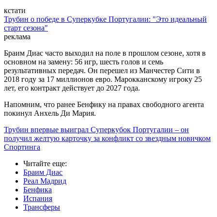
кстати
Трубин о победе в Суперкубке Португалии: "Это идеальный
старт сезона"
реклама
Браим Диас часто выходил на поле в прошлом сезоне, хотя в
основном на замену: 56 игр, шесть голов и семь
результативных передач. Он перешел из Манчестер Сити в
2018 году за 17 миллионов евро. Марокканскому игроку 25
лет, его контракт действует до 2027 года.
Напомним, что ранее Бенфику на правах свободного агента
покинул Анхель Ди Мария.
Трубин впервые выиграл Суперкубок Португалии – он
получил желтую карточку за конфликт со звездным новичком
Спортинга
Читайте еще
:
Браим Диас
Реал Мадрид
Бенфика
Испания
Трансферы