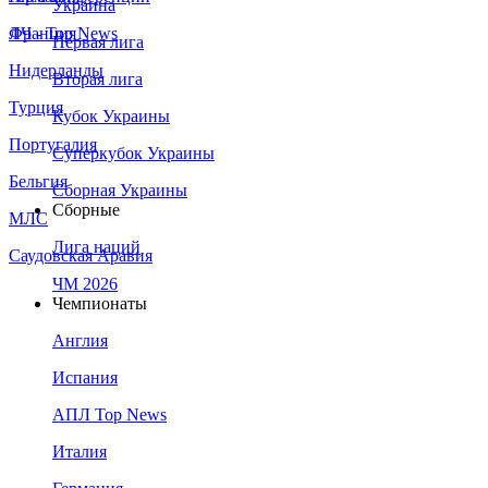
Украина
Франция
ЛЧ - Top News
Первая лига
Нидерланды
Вторая лига
Турция
Кубок Украины
Португалия
Суперкубок Украины
Бельгия
Сборная Украины
Сборные
МЛС
Лига наций
Саудовская Аравия
ЧМ 2026
Чемпионаты
Англия
Испания
АПЛ Top News
Италия