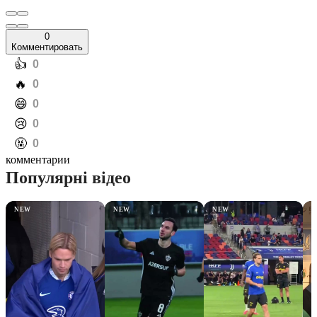
0
Комментировать
️👍
0
️🔥
0
️😄
0
️😢
0
️🤬
0
комментарии