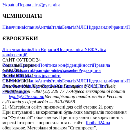
Україна
Перша ліга
Друга ліга
ЧЕМПІОНАТИ
Німеччина
Іспанія
Англія
Італія
Бельгія
МЛС
Нідерланди
Франція
П
ЄВРОКУБКИ
Ліга чемпіонів
Ліга Європи
Юнацька ліга УЄФА
Ліга
конференцій
САЙТ ФУТБОЛ 24
Редакція
Соціальні мережі
Прогнози
Політика конфіденційності
Правила
сайту
facebook
УКРАЇНА
Контакти
x
youtube
Правила коментування
instagram
telegram
viber
Редакційна
політика
Україна
ЧЕМПІОНАТИ
Перша ліга
Структура власності
Друга ліга
Німеччина
ЄВРОКУБКИ
Іспанія
Англія
Італія
Бельгія
МЛС
Нідерланди
Франція
П
Ліга чемпіонів
Онлайн-медіа «Футбол 24»
Ліга Європи
Юнацька ліга УЄФА
пл. Галицька, буд. 15, м. Львів,
Ліга
конференцій
79008
Телефон +380 (32) 229-77-77
Адреса електронної пошти
—
legal@24tv.com.ua
Ідентифікатор онлайн-медіа в Реєстрі
суб’єктів у сфері медіа — R40-06058
21+
Матеріали сайту призначені для осіб старше 21 року
При цитуванні і використанні будь-яких матеріалів посилання
на "Футбол 24" обов'язкове. При цитуванні і використанні в
мережі Інтернет гіперпосилання на сайт
football24.ua
обов'язкове. Матеріали зі знаком "Спецпроект",