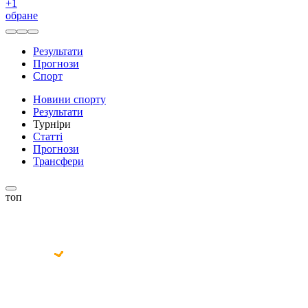
+
1
обране
Результати
Прогнози
Спорт
Новини спорту
Результати
Турніри
Статті
Прогнози
Трансфери
топ