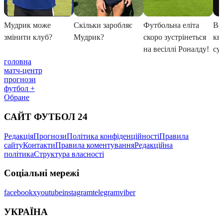
головна
матч-центр
прогнози
футбол +
Обране
САЙТ ФУТБОЛ 24
Редакція
Прогнози
Політика конфіденційності
Правила
сайту
Контакти
Правила коментування
Редакційна
політика
Структура власності
Соціальні мережі
facebook
x
youtube
instagram
telegram
viber
УКРАЇНА