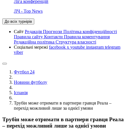
Ліга конференцій
ЛЧ - Top News
До всіх турнірів
Сайт
Редакція
Прогнози
Політика конфіденційності
Правила сайту
Контакти
Правила коментування
Редакційна політика
Структура власності
Соціальні мережі
facebook
x
youtube
instagram
telegram
viber
Футбол 24
Новини футболу
Іспанія
Трубін може отримати в партнери гравця Реала –
перехід можливий лише за однієї умови
Трубін може отримати в партнери гравця Реала
– перехід можливий лише за однієї умови