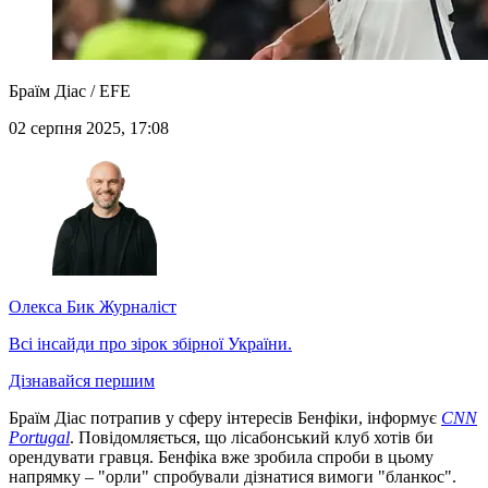
Браїм Діас / EFE
02 серпня 2025, 17:08
Олекса Бик
Журналіст
Всі інсайди про зірок збірної України.
Дізнавайся першим
Браїм Діас потрапив у сферу інтересів Бенфіки, інформує
CNN
Portugal
. Повідомляється, що лісабонський клуб хотів би
орендувати гравця. Бенфіка вже зробила спроби в цьому
напрямку – "орли" спробували дізнатися вимоги "бланкос".