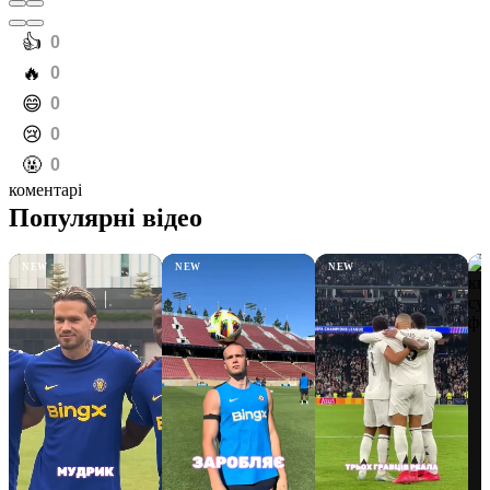
️👍
0
️🔥
0
️😄
0
️😢
0
️🤬
0
коментарі