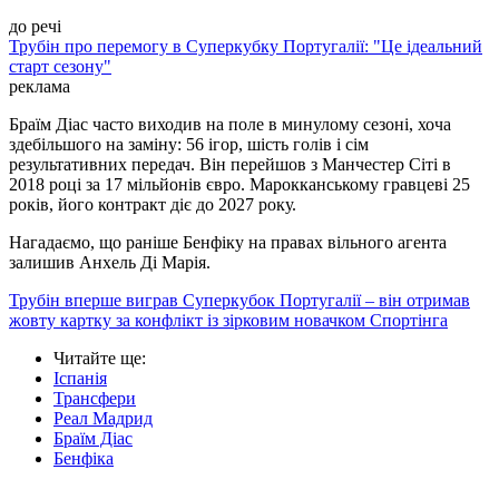
до речі
Трубін про перемогу в Суперкубку Португалії: "Це ідеальний
старт сезону"
реклама
Браїм Діас часто виходив на поле в минулому сезоні, хоча
здебільшого на заміну: 56 ігор, шість голів і сім
результативних передач. Він перейшов з Манчестер Сіті в
2018 році за 17 мільйонів євро. Марокканському гравцеві 25
років, його контракт діє до 2027 року.
Нагадаємо, що раніше Бенфіку на правах вільного агента
залишив Анхель Ді Марія.
Трубін вперше виграв Суперкубок Португалії – він отримав
жовту картку за конфлікт із зірковим новачком Спортінга
Читайте ще
:
Іспанія
Трансфери
Реал Мадрид
Браїм Діас
Бенфіка