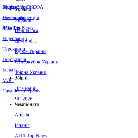
Збірна України
Італія
Суперкубок УЄФА
Україна
Німеччина
Ліга конференцій
Україна
Франція
ЛЧ - Top News
Перша ліга
Нідерланди
Друга ліга
Туреччина
Кубок України
Португалія
Суперкубок України
Бельгія
Збірна України
Збірні
МЛС
Ліга націй
Саудівська Аравія
ЧС 2026
Чемпіонати
Англія
Іспанія
АПЛ Top News