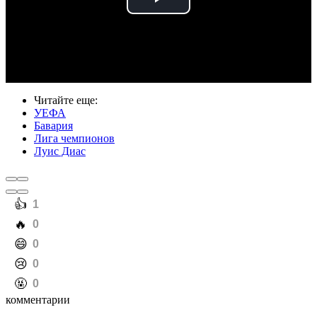
Play
Video
Читайте еще
:
УЕФА
Бавария
Лига чемпионов
Луис Диас
️👍
1
️🔥
0
️😄
0
️😢
0
️🤬
0
комментарии