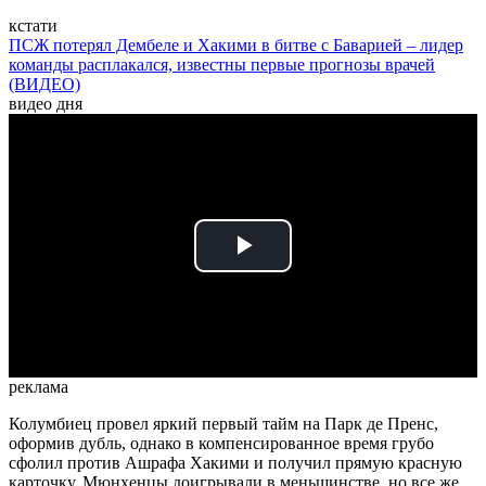
кстати
ПСЖ потерял Дембеле и Хакими в битве с Баварией – лидер
команды расплакался, известны первые прогнозы врачей
(ВИДЕО)
видео дня
Play
Video
реклама
Колумбиец провел яркий первый тайм на Парк де Пренс,
оформив дубль, однако в компенсированное время грубо
сфолил против Ашрафа Хакими и получил прямую красную
карточку. Мюнхенцы доигрывали в меньшинстве, но все же