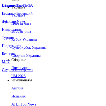
Сборная Украины
Италия
Суперкубок УЕФА
Украина
Германия
Лига конференций
Украина
Франция
ЛЧ - Top News
Первая лига
Нидерланды
Вторая лига
Турция
Кубок Украины
Португалия
Суперкубок Украины
Бельгия
Сборная Украины
Сборные
МЛС
Лига наций
Саудовская Аравия
ЧМ 2026
Чемпионаты
Англия
Испания
АПЛ Top News