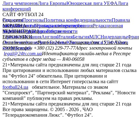
Лига чемпионов
Лига Европы
Юношеская лига УЕФА
Лига
конференций
САЙТ ФУТБОЛ 24
Редакция
Соц. сети
Прогнозы
Политика конфиденциальности
Правила
сайту
facebook
УКРАИНА
Контакты
x
youtube
Правила комментирования
instagram
telegram
viber
Редакционная
политика
Украина
ЧЕМПИОНАТЫ
Первая лига
Структура собственности
Вторая лига
Германия
ЕВРОКУБКИ
Испания
Англия
Италия
Бельгия
МЛС
Нидерланды
Фран
Лига чемпионов
Онлайн-медиа «Футбол 24»
Лига Европы
пл. Галицкая, дом. 15, м. Львов,
Юношеская лига УЕФА
Лига
конференций
79008
Телефон +380 (32) 229-77-77
Адрес электронной почты
legal@24tv.com.ua
Идентификатор онлайн-медиа в Реестре
субъектов в сфере медиа — R40-06058
21+
Материалы сайта предназначены для лиц старше 21 года
При цитировании и использовании любых материалов ссылка
на "Футбол 24" обязательна. При цитировании и
использовании в сети Интернет гиперссылка на сайтт
football24.ua
обязательное. Материалы со знаком
"Спецпроект", "Партнерский материал", "Реклама", "Новости
компаний" публикуем на правах рекламы.
21+
Материалы сайта предназначены для лиц старше 21 года
Все права защищены. © 2005 -
2026
, ЧАО
"Телерадиокомпания Люкс". "Футбол 24".