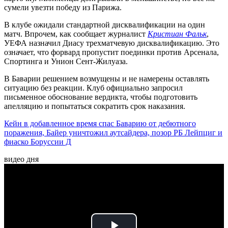
сумели увезти победу из Парижа.
В клубе ожидали стандартной дисквалификации на один
матч. Впрочем, как сообщает журналист
Кристиан Фальк
,
УЕФА назначил Диасу трехматчевую дисквалификацию. Это
означает, что форвард пропустит поединки против Арсенала,
Спортинга и Унион Сент-Жилуаза.
В Баварии решением возмущены и не намерены оставлять
ситуацию без реакции. Клуб официально запросил
письменное обоснование вердикта, чтобы подготовить
апелляцию и попытаться сократить срок наказания.
Кейн в добавленное время спас Баварию от дебютного
поражения, Байер уничтожил аутсайдера, позор РБ Лейпциг и
фиаско Боруссии Д
видео дня