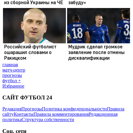
главная
матч-центр
прогнозы
футбол +
Избранное
САЙТ ФУТБОЛ 24
Редакция
Прогнозы
Политика конфиденциальности
Правила
сайту
Контакты
Правила комментирования
Редакционная
политика
Структура собственности
Соц. сети