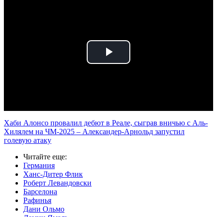
Play
Video
Хаби Алонсо провалил дебют в Реале, сыграв вничью с Аль-
Хилялем на ЧМ-2025 – Александер-Арнольд запустил
голевую атаку
Читайте еще
:
Германия
Ханс-Дитер Флик
Роберт Левандовски
Барселона
Рафинья
Дани Ольмо