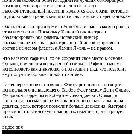
Хотя Левандовски остается одним из лучших бомбардиров
команды, его возраст и ограниченный вклад в
высокоинтенсивный прессинг являются факторами, которые
подталкивают тренерский штаб к тактическим перестановкам.
Ожидается, что приход Нико Уильямса играет важную роль в
этом изменении. Поскольку Ханси Флик настроен
сбалансировать оба фланга, испанский вингер
рассматривается как гарантированный игрок стартового
состава на левом фланге, а Ламин Ямаль – на правом.
Что касается Рафиньи, то он сохранит свое место в основе.
Однако, изменения коснутся и бразильца. Рафинью могут
использовать как атакующего полузащитника, что позволит
ему получить больше гибкости в атаке.
Такая перестановка позволит Флику ротацию на позиции
центрального нападающего. Выбор будет между Дани Ольмо,
Ферраном Торресом и Робертом Левандовски. Ольмо, в
частности, рассматривается как потенциальная фальшивая
девятка, роль, которая позволит больше движения, быстрый
прессинг и тактическую плавность, именно то, что требует
Флик.
видео дня