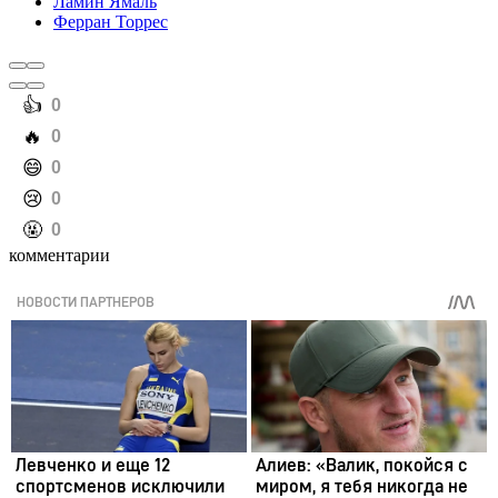
Ламин Ямаль
Ферран Торрес
️👍
0
️🔥
0
️😄
0
️😢
0
️🤬
0
комментарии