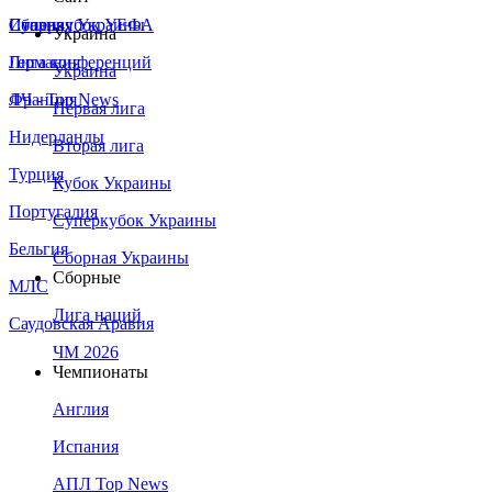
Сборная Украины
Италия
Суперкубок УЕФА
Украина
Германия
Лига конференций
Украина
Франция
ЛЧ - Top News
Первая лига
Нидерланды
Вторая лига
Турция
Кубок Украины
Португалия
Суперкубок Украины
Бельгия
Сборная Украины
Сборные
МЛС
Лига наций
Саудовская Аравия
ЧМ 2026
Чемпионаты
Англия
Испания
АПЛ Top News