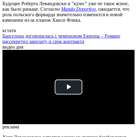
Будущее Роберта Левандовски в "кулес" уже не такое ясное,
как было раньше. Согласно
Mundo Deportivo
, ожидается, что
роль польского форварда значительно изменится в новой
кампании из-за планов Ханси Флика.
кстати
Барселона договорилась с чемпионом Европы – Романо
рассекретил зарплату и срок контракта
видео дня
Play
Video
реклама