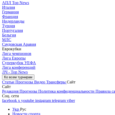
АПЛ Top News
Италия
Германия
Франция
Нидерланды
Турция
Португалия
Бельгия
МЛС
Саудовская Аравия
Еврокубки
Лига чемпионов
Лига Европы
Суперкубок УЕФА
Лига конференций
ЛЧ - Top News
Ко всем турнирам
Статьи
Прогнозы
Видео
Трансферы
Сайт
Сайт
Редакция
Прогнозы
Политика конфиденциальности
Правила с
Соц. сети
facebook
x
youtube
instagram
telegram
viber
Укр
Рус
Новости спорта