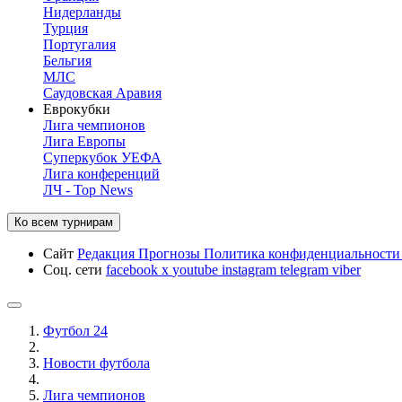
Нидерланды
Турция
Португалия
Бельгия
МЛС
Саудовская Аравия
Еврокубки
Лига чемпионов
Лига Европы
Суперкубок УЕФА
Лига конференций
ЛЧ - Top News
Ко всем турнирам
Сайт
Редакция
Прогнозы
Политика конфиденциальност
Соц. сети
facebook
x
youtube
instagram
telegram
viber
Футбол 24
Новости футбола
Лига чемпионов