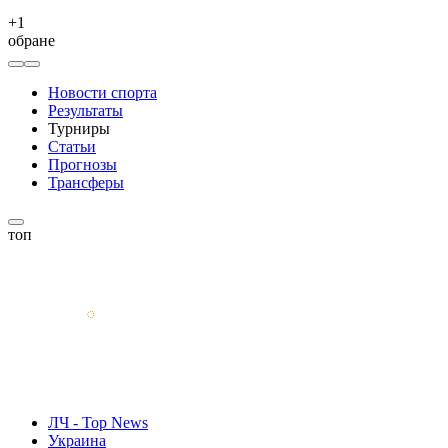
+
1
обране
Новости спорта
Результаты
Турниры
Статьи
Прогнозы
Трансферы
топ
ЛЧ - Top News
Украина