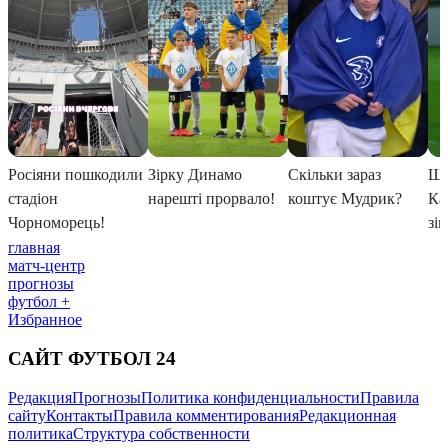
главная
матч-центр
прогнозы
футбол +
Избранное
САЙТ ФУТБОЛ 24
Редакция
Прогнозы
Политика конфиденциальности
Правила
сайту
Контакты
Правила комментирования
Редакционная
политика
Структура собственности