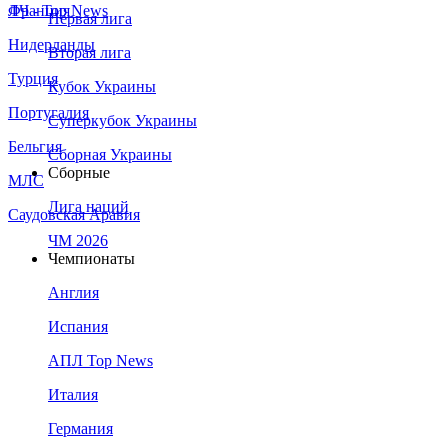
Франция
ЛЧ - Top News
Первая лига
Нидерланды
Вторая лига
Турция
Кубок Украины
Португалия
Суперкубок Украины
Бельгия
Сборная Украины
Сборные
МЛС
Лига наций
Саудовская Аравия
ЧМ 2026
Чемпионаты
Англия
Испания
АПЛ Top News
Италия
Германия