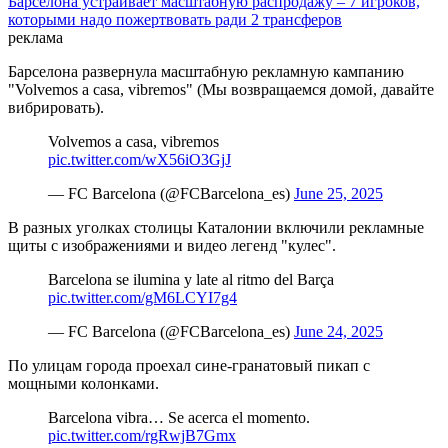
Барселона устраивает масштабную распродажу – 7 игроков,
которыми надо пожертвовать ради 2 трансферов
реклама
Барселона развернула масштабную рекламную кампанию
"Volvemos a casa, vibremos" (Мы возвращаемся домой, давайте
вибрировать).
Volvemos a casa, vibremos
pic.twitter.com/wX56iO3GjJ
— FC Barcelona (@FCBarcelona_es)
June 25, 2025
В разных уголках столицы Каталонии включили рекламные
щиты с изображениями и видео легенд "кулес".
Barcelona se ilumina y late al ritmo del Barça ️
pic.twitter.com/gM6LCYI7g4
— FC Barcelona (@FCBarcelona_es)
June 24, 2025
По улицам города проехал сине-гранатовый пикап с
мощными колонками.
Barcelona vibra… Se acerca el momento.
pic.twitter.com/rgRwjB7Gmx