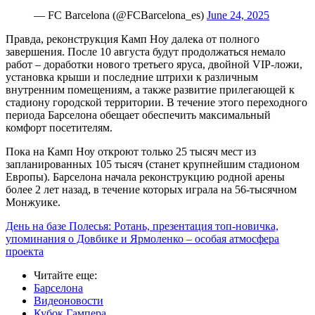
— FC Barcelona (@FCBarcelona_es)
June 24, 2025
Правда, реконструкция Камп Ноу далека от полного
завершения. После 10 августа будут продолжаться немало
работ – доработки нового третьего яруса, двойной VIP-ложи,
установка крыши и последние штрихи к различным
внутренним помещениям, а также развитие прилегающей к
стадиону городской территории. В течение этого переходного
периода Барселона обещает обеспечить максимальный
комфорт посетителям.
Пока на Камп Ноу откроют только 25 тысяч мест из
запланированных 105 тысяч (станет крупнейшим стадионом
Европы). Барселона начала реконструкцию родной арены
более 2 лет назад, в течение которых играла на 56-тысячном
Монжуике.
День на базе Полесья: Ротань, презентация топ-новичка,
упоминания о Довбике и Ярмоленко – особая атмосфера
проекта
Читайте еще
:
Барселона
Видеоновости
Кубок Гампера