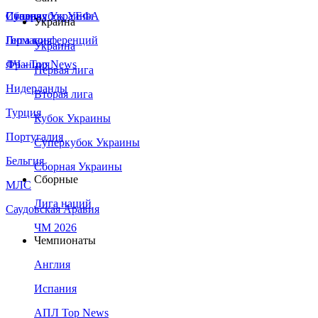
Сборная Украины
Италия
Суперкубок УЕФА
Украина
Германия
Лига конференций
Украина
Франция
ЛЧ - Top News
Первая лига
Нидерланды
Вторая лига
Турция
Кубок Украины
Португалия
Суперкубок Украины
Бельгия
Сборная Украины
Сборные
МЛС
Лига наций
Саудовская Аравия
ЧМ 2026
Чемпионаты
Англия
Испания
АПЛ Top News