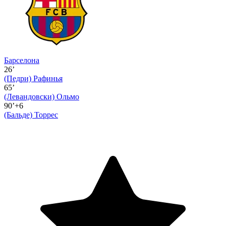
Барселона
26’
(Педри)
Рафинья
65’
(Левандовски)
Ольмо
90’+6
(Бальде)
Торрес