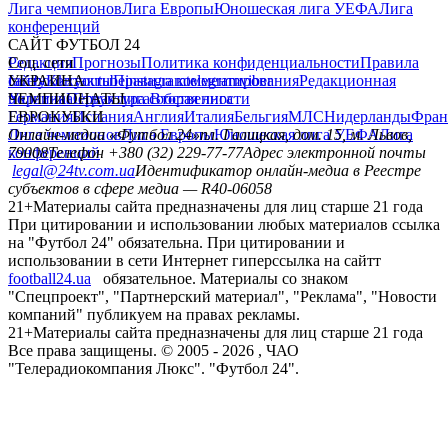
Лига чемпионов
Лига Европы
Юношеская лига УЕФА
Лига
конференций
САЙТ ФУТБОЛ 24
Редакция
Соц. сети
Прогнозы
Политика конфиденциальности
Правила
сайту
facebook
УКРАИНА
Контакты
x
youtube
Правила комментирования
instagram
telegram
viber
Редакционная
политика
Украина
ЧЕМПИОНАТЫ
Первая лига
Структура собственности
Вторая лига
Германия
ЕВРОКУБКИ
Испания
Англия
Италия
Бельгия
МЛС
Нидерланды
Фран
Лига чемпионов
Онлайн-медиа «Футбол 24»
Лига Европы
пл. Галицкая, дом. 15, м. Львов,
Юношеская лига УЕФА
Лига
конференций
79008
Телефон +380 (32) 229-77-77
Адрес электронной почты
legal@24tv.com.ua
Идентификатор онлайн-медиа в Реестре
субъектов в сфере медиа — R40-06058
21+
Материалы сайта предназначены для лиц старше 21 года
При цитировании и использовании любых материалов ссылка
на "Футбол 24" обязательна. При цитировании и
использовании в сети Интернет гиперссылка на сайтт
football24.ua
обязательное. Материалы со знаком
"Спецпроект", "Партнерский материал", "Реклама", "Новости
компаний" публикуем на правах рекламы.
21+
Материалы сайта предназначены для лиц старше 21 года
Все права защищены. © 2005 -
2026
, ЧАО
"Телерадиокомпания Люкс". "Футбол 24".