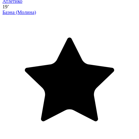
Атлетико
19’
Баэна
(Молина)