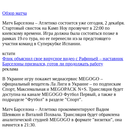
Обзор матча
Матч Барселона – Атлетико состоится уже сегодня, 2 декабря.
Стартовый свисток на Камп Ноу прозвучит в 22:00 по
киевскому времени. Игра должна была состояться позже в
рамках 19-го тура, но ее перенесли из-за предстоящего
участия команд в Суперкубке Испании.
кстати
Флик объяснил свое вирусное видео с Рафиньей – наставник
Барселоны признался, готов ли продолжать работу
реклама
В Украине игру покажет медиасервис MEGOGO –
официальный вещатель Ла Лиги в Украине – по подпискам
Спорт, Максимальная и MEGOPACK N+S. Трансляция будет
доступна на канале MEGOGO Футбол Первый, а также в
подразделе "Футбол" в разделе "Спорт".
Матч Барселона – Атлетико прокомментируют Вадим
Шевякин и Виталий Похвала. Трансляция будет обрамлена
аналитической студией MEGOGO в формате "визитки", она
начнется в 21:30.