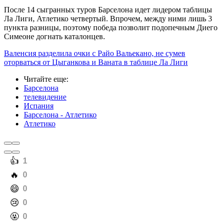
После 14 сыгранных туров Барселона идет лидером таблицы
Ла Лиги, Атлетико четвертый. Впрочем, между ними лишь 3
пункта разницы, поэтому победа позволит подопечным Диего
Симеоне догнать каталонцев.
Валенсия разделила очки с Райо Вальекано, не сумев
оторваться от Цыганкова и Ваната в таблице Ла Лиги
Читайте еще
:
Барселона
телевидение
Испания
Барселона - Атлетико
Атлетико
️👍
1
️🔥
0
️😄
0
️😢
0
️🤬
0