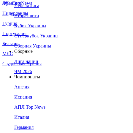
Франция
ЛЧ - Top News
Первая лига
Нидерланды
Вторая лига
Турция
Кубок Украины
Португалия
Суперкубок Украины
Бельгия
Сборная Украины
Сборные
МЛС
Лига наций
Саудовская Аравия
ЧМ 2026
Чемпионаты
Англия
Испания
АПЛ Top News
Италия
Германия