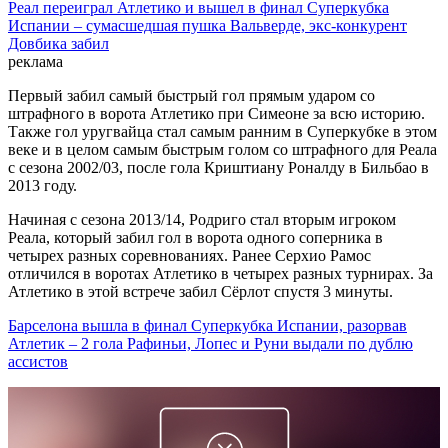
Реал переиграл Атлетико и вышел в финал Суперкубка
Испании – сумасшедшая пушка Вальверде, экс-конкурент
Довбика забил
реклама
Первый забил самый быстрый гол прямым ударом со
штрафного в ворота Атлетико при Симеоне за всю историю.
Также гол уругвайца стал самым ранним в Суперкубке в этом
веке и в целом самым быстрым голом со штрафного для Реала
с сезона 2002/03, после гола Криштиану Роналду в Бильбао в
2013 году.
Начиная с сезона 2013/14, Родриго стал вторым игроком
Реала, который забил гол в ворота одного соперника в
четырех разных соревнованиях. Ранее Серхио Рамос
отличился в воротах Атлетико в четырех разных турнирах. За
Атлетико в этой встрече забил Сёрлот спустя 3 минуты.
Барселона вышла в финал Суперкубка Испании, разорвав
Атлетик – 2 гола Рафиньи, Лопес и Руни выдали по дублю
ассистов