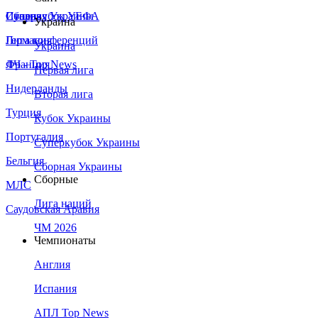
Сборная Украины
Италия
Суперкубок УЕФА
Украина
Германия
Лига конференций
Украина
Франция
ЛЧ - Top News
Первая лига
Нидерланды
Вторая лига
Турция
Кубок Украины
Португалия
Суперкубок Украины
Бельгия
Сборная Украины
Сборные
МЛС
Лига наций
Саудовская Аравия
ЧМ 2026
Чемпионаты
Англия
Испания
АПЛ Top News