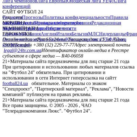
Лига чемпионов
Лига Европы
Юношеская лига УЕФА
Лига
конференций
САЙТ ФУТБОЛ 24
Редакция
Соц. сети
Прогнозы
Политика конфиденциальности
Правила
сайту
facebook
УКРАИНА
Контакты
x
youtube
Правила комментирования
instagram
telegram
viber
Редакционная
политика
Украина
ЧЕМПИОНАТЫ
Первая лига
Структура собственности
Вторая лига
Германия
ЕВРОКУБКИ
Испания
Англия
Италия
Бельгия
МЛС
Нидерланды
Фран
Лига чемпионов
Онлайн-медиа «Футбол 24»
Лига Европы
пл. Галицкая, дом. 15, м. Львов,
Юношеская лига УЕФА
Лига
конференций
79008
Телефон +380 (32) 229-77-77
Адрес электронной почты
legal@24tv.com.ua
Идентификатор онлайн-медиа в Реестре
субъектов в сфере медиа — R40-06058
21+
Материалы сайта предназначены для лиц старше 21 года
При цитировании и использовании любых материалов ссылка
на "Футбол 24" обязательна. При цитировании и
использовании в сети Интернет гиперссылка на сайтт
football24.ua
обязательное. Материалы со знаком
"Спецпроект", "Партнерский материал", "Реклама", "Новости
компаний" публикуем на правах рекламы.
21+
Материалы сайта предназначены для лиц старше 21 года
Все права защищены. © 2005 -
2026
, ЧАО
"Телерадиокомпания Люкс". "Футбол 24".