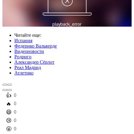
Читайте еще
:
Испания
Федерико Вальверде
Видеоновости
Родриго
Александер Сёрлот
Реал Мадрид
Атлетико
️👍
0
️🔥
0
️😄
0
️😢
0
️🤬
0