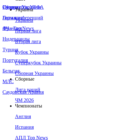
Сборная Украины
Италия
Суперкубок УЕФА
Украина
Германия
Лига конференций
Украина
Франция
ЛЧ - Top News
Первая лига
Нидерланды
Вторая лига
Турция
Кубок Украины
Португалия
Суперкубок Украины
Бельгия
Сборная Украины
Сборные
МЛС
Лига наций
Саудовская Аравия
ЧМ 2026
Чемпионаты
Англия
Испания
АПЛ Top News