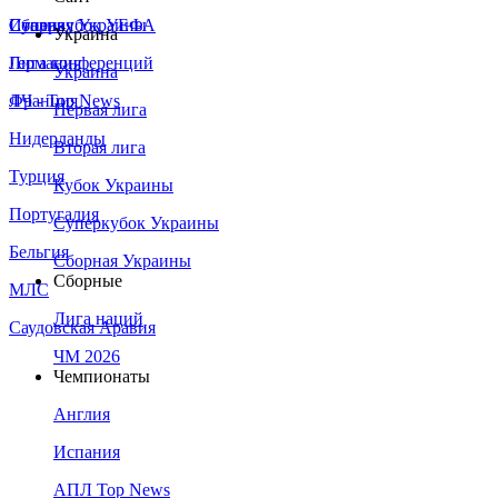
Сборная Украины
Италия
Суперкубок УЕФА
Украина
Германия
Лига конференций
Украина
Франция
ЛЧ - Top News
Первая лига
Нидерланды
Вторая лига
Турция
Кубок Украины
Португалия
Суперкубок Украины
Бельгия
Сборная Украины
Сборные
МЛС
Лига наций
Саудовская Аравия
ЧМ 2026
Чемпионаты
Англия
Испания
АПЛ Top News