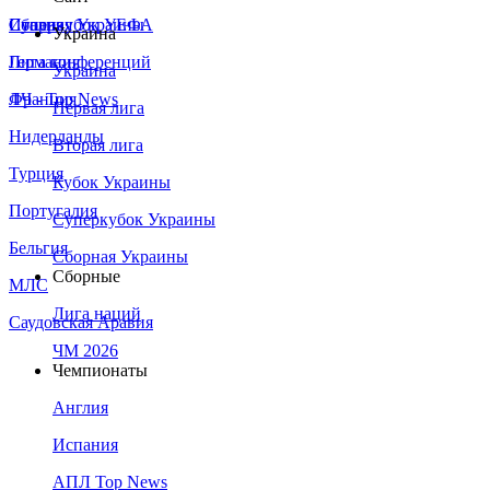
Сборная Украины
Италия
Суперкубок УЕФА
Украина
Германия
Лига конференций
Украина
Франция
ЛЧ - Top News
Первая лига
Нидерланды
Вторая лига
Турция
Кубок Украины
Португалия
Суперкубок Украины
Бельгия
Сборная Украины
Сборные
МЛС
Лига наций
Саудовская Аравия
ЧМ 2026
Чемпионаты
Англия
Испания
АПЛ Top News