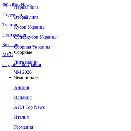
Франция
ЛЧ - Top News
Первая лига
Нидерланды
Вторая лига
Турция
Кубок Украины
Португалия
Суперкубок Украины
Бельгия
Сборная Украины
Сборные
МЛС
Лига наций
Саудовская Аравия
ЧМ 2026
Чемпионаты
Англия
Испания
АПЛ Top News
Италия
Германия