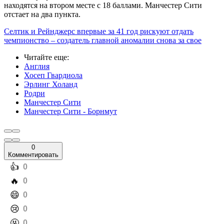
находятся на втором месте с 18 баллами. Манчестер Сити
отстает на два пункта.
Селтик и Рейнджерс впервые за 41 год рискуют отдать
чемпионство – создатель главной аномалии снова за свое
Читайте еще
:
Англия
Хосеп Гвардиола
Эрлинг Холанд
Родри
Манчестер Сити
Манчестер Сити - Борнмут
0
Комментировать
️👍
0
️🔥
0
️😄
0
️😢
0
️🤬
0