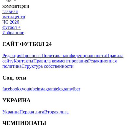
комментарии
главная
матч-центр
ЧС 2026
футбол +
Избранное
САЙТ ФУТБОЛ 24
Редакция
Прогнозы
Политика конфиденциальности
Правила
сайту
Контакты
Правила комментирования
Редакционная
политика
Структура собственности
Соц. сети
facebook
x
youtube
instagram
telegram
viber
УКРАИНА
Украина
Первая лига
Вторая лига
ЧЕМПИОНАТЫ