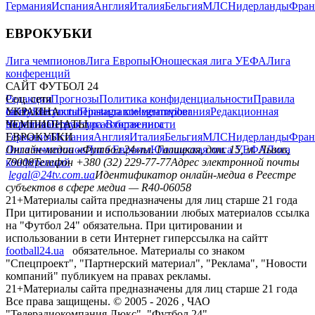
Германия
Испания
Англия
Италия
Бельгия
МЛС
Нидерланды
Фран
ЕВРОКУБКИ
Лига чемпионов
Лига Европы
Юношеская лига УЕФА
Лига
конференций
САЙТ ФУТБОЛ 24
Редакция
Соц. сети
Прогнозы
Политика конфиденциальности
Правила
сайту
facebook
УКРАИНА
Контакты
x
youtube
Правила комментирования
instagram
telegram
viber
Редакционная
политика
Украина
ЧЕМПИОНАТЫ
Первая лига
Структура собственности
Вторая лига
Германия
ЕВРОКУБКИ
Испания
Англия
Италия
Бельгия
МЛС
Нидерланды
Фран
Лига чемпионов
Онлайн-медиа «Футбол 24»
Лига Европы
пл. Галицкая, дом. 15, м. Львов,
Юношеская лига УЕФА
Лига
конференций
79008
Телефон +380 (32) 229-77-77
Адрес электронной почты
legal@24tv.com.ua
Идентификатор онлайн-медиа в Реестре
субъектов в сфере медиа — R40-06058
21+
Материалы сайта предназначены для лиц старше 21 года
При цитировании и использовании любых материалов ссылка
на "Футбол 24" обязательна. При цитировании и
использовании в сети Интернет гиперссылка на сайтт
football24.ua
обязательное. Материалы со знаком
"Спецпроект", "Партнерский материал", "Реклама", "Новости
компаний" публикуем на правах рекламы.
21+
Материалы сайта предназначены для лиц старше 21 года
Все права защищены. © 2005 -
2026
, ЧАО
"Телерадиокомпания Люкс". "Футбол 24".