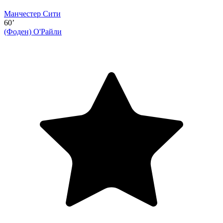
Манчестер Сити
60’
(Фоден)
О'Райли