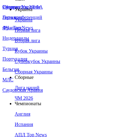
Сборная Украины
Италия
Суперкубок УЕФА
Украина
Германия
Лига конференций
Украина
Франция
ЛЧ - Top News
Первая лига
Нидерланды
Вторая лига
Турция
Кубок Украины
Португалия
Суперкубок Украины
Бельгия
Сборная Украины
Сборные
МЛС
Лига наций
Саудовская Аравия
ЧМ 2026
Чемпионаты
Англия
Испания
АПЛ Top News