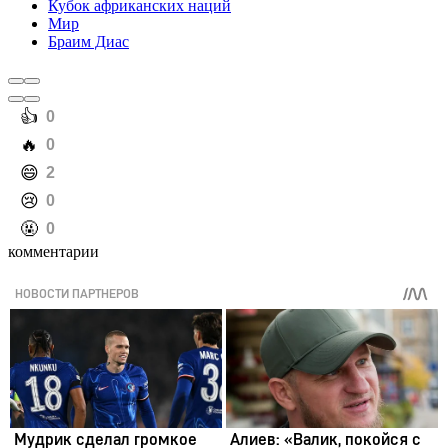
Кубок африканских наций
Мир
Браим Диас
️👍
0
️🔥
0
️😄
2
️😢
0
️🤬
0
комментарии