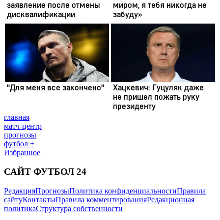
главная
матч-центр
прогнозы
футбол +
Избранное
САЙТ ФУТБОЛ 24
Редакция
Прогнозы
Политика конфиденциальности
Правила
сайту
Контакты
Правила комментирования
Редакционная
политика
Структура собственности