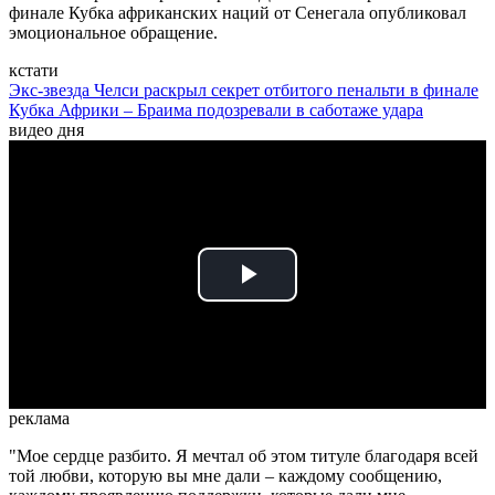
финале Кубка африканских наций от Сенегала опубликовал
эмоциональное обращение.
кстати
Экс-звезда Челси раскрыл секрет отбитого пенальти в финале
Кубка Африки – Браима подозревали в саботаже удара
видео дня
Play
Video
реклама
"Мое сердце разбито. Я мечтал об этом титуле благодаря всей
той любви, которую вы мне дали – каждому сообщению,