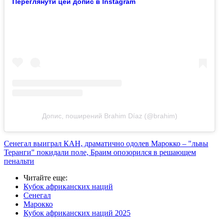
Переглянути цей допис в Instagram
Допис, поширений Brahim Díaz (@brahim)
Сенегал выиграл КАН, драматично одолев Марокко – "львы
Теранги" покидали поле, Браим опозорился в решающем
пенальти
Читайте еще
:
Кубок африканских наций
Сенегал
Марокко
Кубок африканских наций 2025