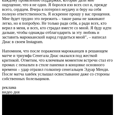
каждому проявлению поддержки, которые дали мне
ощущение, что я не один. Я боролся изо всех сил и, прежде
всего, сердцем. Вчера я потерпел неудачу и беру на себя
полную ответственность. Я искренне прошу у вас прощения.
Мне будет трудно это пережить – такие раны не заживают
легко, но я попробую. Не только ради себя, а ради всех, кто
верил в меня, и всех, кто страдал вместе со мной. Я буду идти
дальше, чтобы однажды отблагодарить за эту любовь и
заставить марокканский народ гордиться мной", – написал
Диас в своем Instagram.
Напомним, что после поражения марокканцев в решающем
матче и триумфа Сенегала Диас оказался под жесткой
критикой. Отметим, что ключевым моментом встречи стал его
промах с пенальти в стиле паненки в концовке основного
времени – удар отразил голкипер сенегальцев Эдуар Менди.
После матча хавбек услышал освистывание даже со стороны
собственных болельщиков.
реклама
видео дня