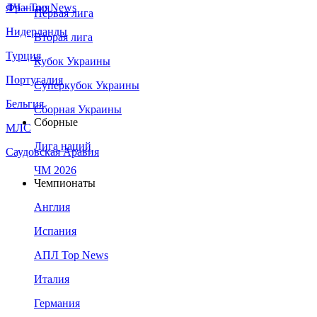
Франция
ЛЧ - Top News
Первая лига
Нидерланды
Вторая лига
Турция
Кубок Украины
Португалия
Суперкубок Украины
Бельгия
Сборная Украины
Сборные
МЛС
Лига наций
Саудовская Аравия
ЧМ 2026
Чемпионаты
Англия
Испания
АПЛ Top News
Италия
Германия