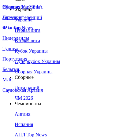
Сборная Украины
Италия
Суперкубок УЕФА
Украина
Германия
Лига конференций
Украина
Франция
ЛЧ - Top News
Первая лига
Нидерланды
Вторая лига
Турция
Кубок Украины
Португалия
Суперкубок Украины
Бельгия
Сборная Украины
Сборные
МЛС
Лига наций
Саудовская Аравия
ЧМ 2026
Чемпионаты
Англия
Испания
АПЛ Top News