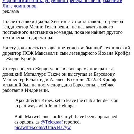
Европейский топ-клуб уволил тренера после поражения в
Лиге чемпионов
реклама
После отставки Джона Хейтинга с поста главного тренера
гендиректор Менно Гелен решил не назначать нового
постоянного наставника команды, пока не найдет другого
технического директора.
На эту должность есть два претендента: бывший технический
директор ПСЖ Максвелл и сын легендарного Йохана Кройфа
– Жорди Кройф.
Интересно, что Жорди успел в свое время поиграть за
донецкий Металлург. Также он выступал за Барселону,
Манчестер Юнайтед и Алавес. В сезоне 2022/23 Кройф
младший был на посту спортдира Барселоны, а сейчас
работает в Индонезии.
️ Ajax director Kroes, set to leave the club after decision
to part ways with John Heitinga.
Both Maxwell and Jordi Cruyff have been approached
as options, as
@Telegraaf
reported.
pic.twitter.com/vUmAI4a7yw