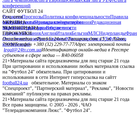
Лига чемпионов
Лига Европы
Юношеская лига УЕФА
Лига
конференций
САЙТ ФУТБОЛ 24
Редакция
Соц. сети
Прогнозы
Политика конфиденциальности
Правила
сайту
facebook
УКРАИНА
Контакты
x
youtube
Правила комментирования
instagram
telegram
viber
Редакционная
политика
Украина
ЧЕМПИОНАТЫ
Первая лига
Структура собственности
Вторая лига
Германия
ЕВРОКУБКИ
Испания
Англия
Италия
Бельгия
МЛС
Нидерланды
Фран
Лига чемпионов
Онлайн-медиа «Футбол 24»
Лига Европы
пл. Галицкая, дом. 15, м. Львов,
Юношеская лига УЕФА
Лига
конференций
79008
Телефон +380 (32) 229-77-77
Адрес электронной почты
legal@24tv.com.ua
Идентификатор онлайн-медиа в Реестре
субъектов в сфере медиа — R40-06058
21+
Материалы сайта предназначены для лиц старше 21 года
При цитировании и использовании любых материалов ссылка
на "Футбол 24" обязательна. При цитировании и
использовании в сети Интернет гиперссылка на сайтт
football24.ua
обязательное. Материалы со знаком
"Спецпроект", "Партнерский материал", "Реклама", "Новости
компаний" публикуем на правах рекламы.
21+
Материалы сайта предназначены для лиц старше 21 года
Все права защищены. © 2005 -
2026
, ЧАО
"Телерадиокомпания Люкс". "Футбол 24".