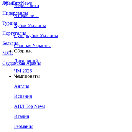
Франция
ЛЧ - Top News
Первая лига
Нидерланды
Вторая лига
Турция
Кубок Украины
Португалия
Суперкубок Украины
Бельгия
Сборная Украины
Сборные
МЛС
Лига наций
Саудовская Аравия
ЧМ 2026
Чемпионаты
Англия
Испания
АПЛ Top News
Италия
Германия