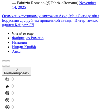
— Fabrizio Romano (@FabrizioRomano)
November
14, 2025
Осимхен хет-триком уничтожил Аякс, Ман Сити разбил
Боруссию Д с дублем провальной звезды, Интер тяжело
одолел Кайрат: ЛЧ
Читайте еще
:
Фабрицио Романо
Испания
Йорди Кройф
Аякс
0
Комментировать
️👍
0
️🔥
0
️😄
0
️😢
0
️🤬
0