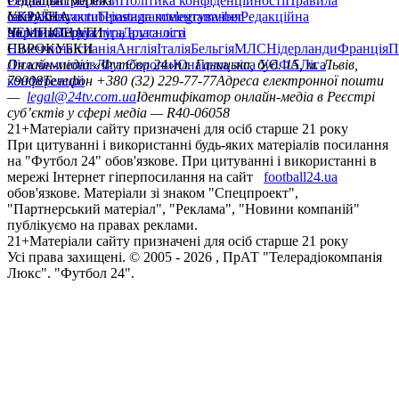
Редакція
Соціальні мережі
Прогнози
Політика конфіденційності
Правила
сайту
facebook
УКРАЇНА
Контакти
x
youtube
Правила коментування
instagram
telegram
viber
Редакційна
політика
Україна
ЧЕМПІОНАТИ
Перша ліга
Структура власності
Друга ліга
Німеччина
ЄВРОКУБКИ
Іспанія
Англія
Італія
Бельгія
МЛС
Нідерланди
Франція
П
Ліга чемпіонів
Онлайн-медіа «Футбол 24»
Ліга Європи
Юнацька ліга УЄФА
пл. Галицька, буд. 15, м. Львів,
Ліга
конференцій
79008
Телефон +380 (32) 229-77-77
Адреса електронної пошти
—
legal@24tv.com.ua
Ідентифікатор онлайн-медіа в Реєстрі
суб’єктів у сфері медіа — R40-06058
21+
Матеріали сайту призначені для осіб старше 21 року
При цитуванні і використанні будь-яких матеріалів посилання
на "Футбол 24" обов'язкове. При цитуванні і використанні в
мережі Інтернет гіперпосилання на сайт
football24.ua
обов'язкове. Матеріали зі знаком "Спецпроект",
"Партнерський матеріал", "Реклама", "Новини компаній"
публікуємо на правах реклами.
21+
Матеріали сайту призначені для осіб старше 21 року
Усi права захищенi. © 2005 -
2026
, ПрАТ "Телерадіокомпанія
Люкс". "Футбол 24".