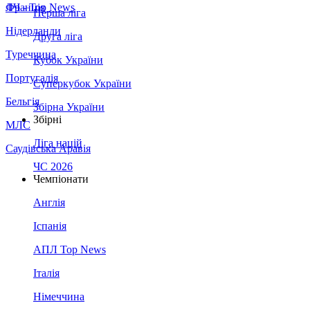
Франція
ЛЧ - Top News
Перша ліга
Нідерланди
Друга ліга
Туреччина
Кубок України
Португалія
Суперкубок України
Бельгія
Збірна України
Збірні
МЛС
Ліга націй
Саудівська Аравія
ЧС 2026
Чемпіонати
Англія
Іспанія
АПЛ Top News
Італія
Німеччина