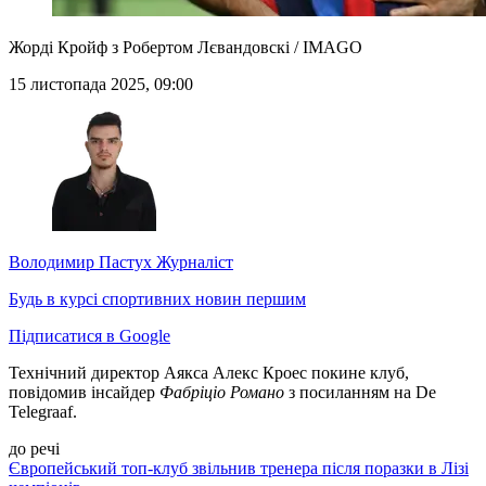
Жорді Кройф з Робертом Лєвандовскі / IMAGO
15 листопада 2025, 09:00
Володимир Пастух
Журналіст
Будь в курсі спортивних новин першим
Підписатися в Google
Технічний директор Аякса Алекс Кроес покине клуб,
повідомив інсайдер
Фабріціо Романо
з посиланням на De
Telegraaf.
до речі
Європейський топ-клуб звільнив тренера після поразки в Лізі