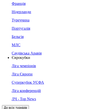
Франція
Нідерланди
Туреччина
Португалія
Бельгія
МЛС
Саудівська Аравія
Єврокубки
Ліга чемпіонів
Ліга Європи
Суперкубок УЄФА
Ліга конференцій
ЛЧ - Top News
До всіх турнірів