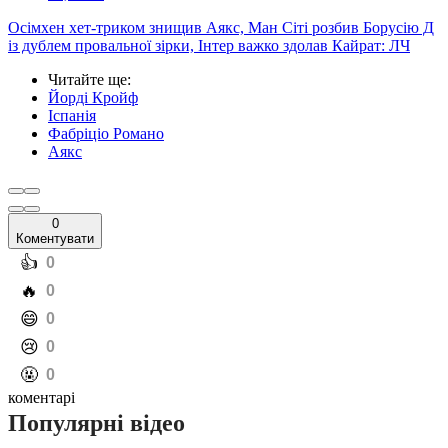
Осімхен хет-триком знищив Аякс, Ман Сіті розбив Борусію Д
із дублем провальної зірки, Інтер важко здолав Кайрат: ЛЧ
Читайте ще
:
Йорді Кройф
Іспанія
Фабріціо Романо
Аякс
0
Коментувати
️👍
0
️🔥
0
️😄
0
️😢
0
️🤬
0
коментарі