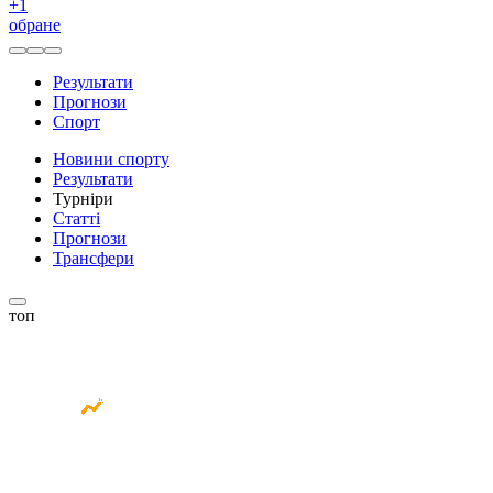
+
1
обране
Результати
Прогнози
Спорт
Новини спорту
Результати
Турніри
Статті
Прогнози
Трансфери
топ