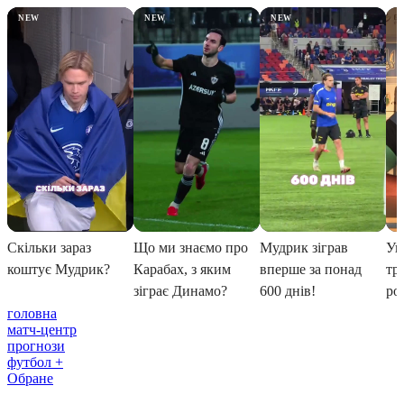
головна
матч-центр
прогнози
футбол +
Обране