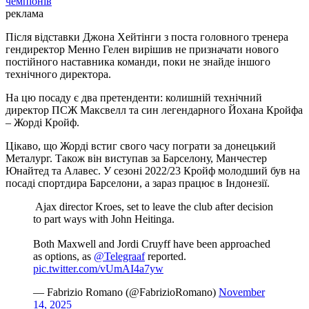
чемпіонів
реклама
Після відставки Джона Хейтінги з поста головного тренера
гендиректор Менно Гелен вирішив не призначати нового
постійного наставника команди, поки не знайде іншого
технічного директора.
На цю посаду є два претенденти: колишній технічний
директор ПСЖ Максвелл та син легендарного Йохана Кройфа
– Жорді Кройф.
Цікаво, що Жорді встиг свого часу пограти за донецький
Металург. Також він виступав за Барселону, Манчестер
Юнайтед та Алавес. У сезоні 2022/23 Кройф молодший був на
посаді спортдира Барселони, а зараз працює в Індонезії.
️ Ajax director Kroes, set to leave the club after decision
to part ways with John Heitinga.
Both Maxwell and Jordi Cruyff have been approached
as options, as
@Telegraaf
reported.
pic.twitter.com/vUmAI4a7yw
— Fabrizio Romano (@FabrizioRomano)
November
14, 2025