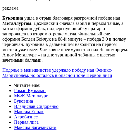
реклама
Буковина
ушла в отрыв благодаря разгромной победе над
Металлургом
. Дахновский сначала забил в первом тайме, а
затем оформил дубль, подвергнув ошибку вратарю
запорожцев во втором отрезке матча. Финальный счет
оформил Богдан Бойчук на 88-й минуте – победа 3:0 в пользу
черновчан. Буковина в дальнейшем находится на первом
месте и уже имеет 9-очковое преимущество над Черноморцем.
А вот Металлург – на дне турнирной таблицы с шестью
зачетными баллами.
Подолье в меньшинстве удержало победу над Феникс-
Мариуполем, но осталось в опасной зоне Первой лиги
Читайте еще
:
Роман Кузьмын
МФК Металлург
Буковина
Владислав Сидоренко
Максим Евпак
Агробизнес
Первая лига
Максим Багачанский