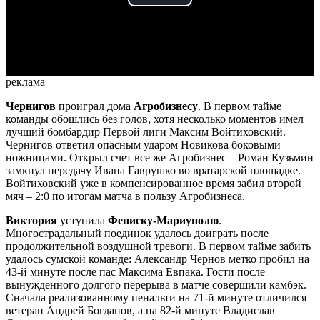
Play
Video
реклама
Чернигов
проиграл дома
Агробизнесу
. В первом тайме
команды обошлись без голов, хотя несколько моментов имел
лучший бомбардир Первой лиги Максим Войтиховский.
Чернигов ответил опасным ударом Новикова боковыми
ножницами. Открыл счет все же Агробизнес – Роман Кузьмин
замкнул передачу Ивана Гаврушко во вратарской площадке.
Войтиховский уже в компенсированное время забил второй
мяч – 2:0 по итогам матча в пользу Агробизнеса.
Виктория
уступила
Фениску-Мариуполю
.
Многострадальный поединок удалось доиграть после
продолжительной воздушной тревоги. В первом тайме забить
удалось сумской команде: Александр Чернов метко пробил на
43-й минуте после пас Максима Евпака. Гости после
вынужденного долгого перерыва в матче совершили камбэк.
Сначала реализованному пенальти на 71-й минуте отличился
ветеран Андрей Богданов, а на 82-й минуте Владислав