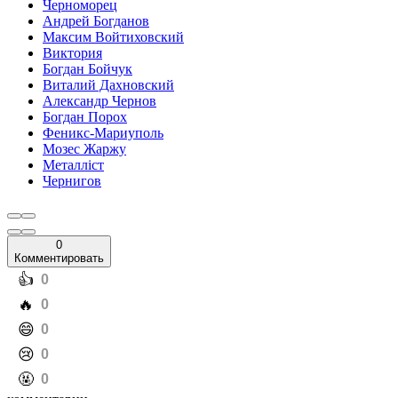
Черноморец
Андрей Богданов
Максим Войтиховский
Виктория
Богдан Бойчук
Виталий Дахновский
Александр Чернов
Богдан Порох
Феникс-Мариуполь
Мозес Жаржу
Металліст
Чернигов
0
Комментировать
️👍
0
️🔥
0
️😄
0
️😢
0
️🤬
0