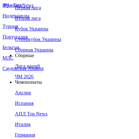
Франция
ЛЧ - Top News
Первая лига
Нидерланды
Вторая лига
Турция
Кубок Украины
Португалия
Суперкубок Украины
Бельгия
Сборная Украины
Сборные
МЛС
Лига наций
Саудовская Аравия
ЧМ 2026
Чемпионаты
Англия
Испания
АПЛ Top News
Италия
Германия