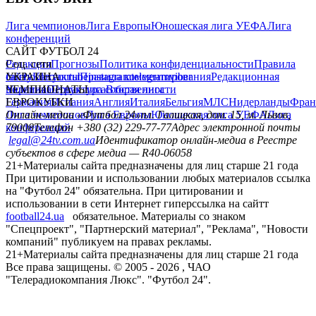
Лига чемпионов
Лига Европы
Юношеская лига УЕФА
Лига
конференций
САЙТ ФУТБОЛ 24
Редакция
Соц. сети
Прогнозы
Политика конфиденциальности
Правила
сайту
facebook
УКРАИНА
Контакты
x
youtube
Правила комментирования
instagram
telegram
viber
Редакционная
политика
Украина
ЧЕМПИОНАТЫ
Первая лига
Структура собственности
Вторая лига
Германия
ЕВРОКУБКИ
Испания
Англия
Италия
Бельгия
МЛС
Нидерланды
Фран
Лига чемпионов
Онлайн-медиа «Футбол 24»
Лига Европы
пл. Галицкая, дом. 15, м. Львов,
Юношеская лига УЕФА
Лига
конференций
79008
Телефон +380 (32) 229-77-77
Адрес электронной почты
legal@24tv.com.ua
Идентификатор онлайн-медиа в Реестре
субъектов в сфере медиа — R40-06058
21+
Материалы сайта предназначены для лиц старше 21 года
При цитировании и использовании любых материалов ссылка
на "Футбол 24" обязательна. При цитировании и
использовании в сети Интернет гиперссылка на сайтт
football24.ua
обязательное. Материалы со знаком
"Спецпроект", "Партнерский материал", "Реклама", "Новости
компаний" публикуем на правах рекламы.
21+
Материалы сайта предназначены для лиц старше 21 года
Все права защищены. © 2005 -
2026
, ЧАО
"Телерадиокомпания Люкс". "Футбол 24".