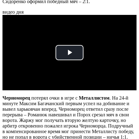
Сидоренко оформил победный мяч – 2:1.
видео дня
Play
Video
Черноморец
потерял очки в игре с
Металлистом
. На 24-й
минуте Максим Багачанский первым успел на добивание и
вывел харьковчан вперед. Черноморец ответил сразу после
перерыва – Романюк навешивал и Порох срезал мяч в свои
ворота. Жаржу мог получать вторую желтую карточку, но
арбитр откровенно пожалел игрока Черноморца. Подручный
в компенсированное время мог принести Металлисту победу,
но не попал в ворота с убийственной позиции – ничья 1:1.