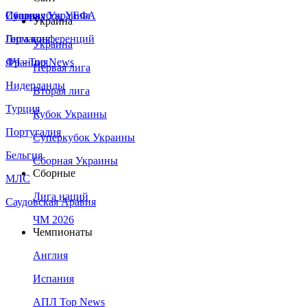
Сборная Украины
Италия
Суперкубок УЕФА
Украина
Германия
Лига конференций
Украина
Франция
ЛЧ - Top News
Первая лига
Нидерланды
Вторая лига
Турция
Кубок Украины
Португалия
Суперкубок Украины
Бельгия
Сборная Украины
Сборные
МЛС
Лига наций
Саудовская Аравия
ЧМ 2026
Чемпионаты
Англия
Испания
АПЛ Top News