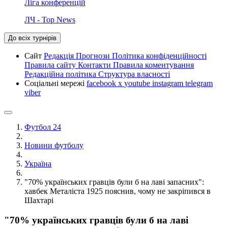
Ліга конференцій
ЛЧ - Top News
До всіх турнірів
Сайт
Редакція
Прогнози
Політика конфіденційності
Правила сайту
Контакти
Правила коментування
Редакційна політика
Структура власності
Соціальні мережі
facebook
x
youtube
instagram
telegram
viber
Футбол 24
Новини футболу
Україна
"70% українських гравців були б на лаві запасних":
хавбек Металіста 1925 пояснив, чому не закріпився в
Шахтарі
"70% українських гравців були б на лаві