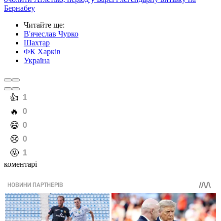
Бернабеу
Читайте ще
:
В'ячеслав Чурко
Шахтар
ФК Харків
Україна
️👍
1
️🔥
0
️😄
0
️😢
0
️🤬
1
коментарі