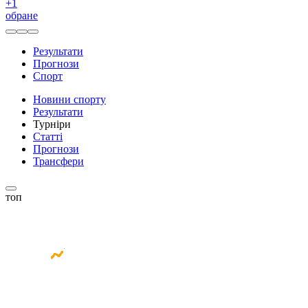
+
1
обране
Результати
Прогнози
Спорт
Новини спорту
Результати
Турніри
Статті
Прогнози
Трансфери
топ