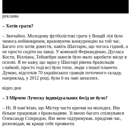
реклама
– Хотів грати?
– Звичайно. Молодому футболістові грати у Вищій лізі було
чимось неймовірним, враховуючи конкуренцію на той час.
Багато хто хотів довести, навіть Шахтарю, що чогось гідний, а
не просто сидіти на лавці. У компанії Фернандінью, Дугласа
Кости, Вілліана, Тейшейри шансів було мало заробити місце в
основі. Я не кажу, що зараз у Шахтарі рівень бразильців
слабкий, просто тоді всі були топи, люди з іншої планети.
Думаю, відсотків 70 українських гравців поточного складу,
наприклад, у 2012 році, були б на лаві запасних.
відео дня
– З Мірчею Луческу індивідуальних бесід не було?
– Ні. Я пам’ятаю, що Містер часто кричав на молодих. Він
більше працював з бразильцями. Зі мною багато спілкувався
Олександр Спиридон. Він мене підтримував, приділяв час,
розповідав, як краще себе проявити.