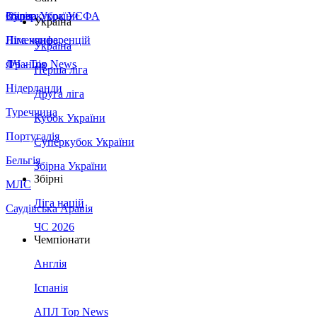
Збірна України
Італія
Суперкубок УЄФА
Україна
Німеччина
Ліга конференцій
Україна
Франція
ЛЧ - Top News
Перша ліга
Нідерланди
Друга ліга
Туреччина
Кубок України
Португалія
Суперкубок України
Бельгія
Збірна України
Збірні
МЛС
Ліга націй
Саудівська Аравія
ЧС 2026
Чемпіонати
Англія
Іспанія
АПЛ Top News