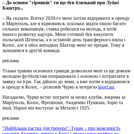
– До основи "гірників" ти ще був близький при Луїші
Каштру...
– Як сказати. Влітку 2020-го мене хотіли відправити в оренду
в Маріуполь, але я відмовився, оскільки звідти пішло багато
сильних виконавців, ставка робилася на молодь, я хотів
іншого розвитку кар'єри. Мене готовий був викупити
польський Шленськ, а в останній день трансферного вікна і
Колос, але в обох випадках Шахтар мене не продав. Тому я
залишився в другій команді.
реклама
Тільки травми основних гравців дозволили мені та ще деяким
молодим футболістам попрацювати з основою і потрапляти в
заявку на ігри. Так дійшло до зими, а вже потім я відправився
в оренду в Колос, – розповів Чурко в інтерв'ю
Sport.ua
.
Нагадаємо, Чурко встиг пограти за низку клубів, зокрема за
Маріуполь, Колос, Фрозіноне, Академію Пушкаш, Зорю та
інші. Наразі він виступає за Металіст 1925.
реклама
"Найбільша пастка для тренера": Туран – про можливість
очолити Атлетіко, період у Барсі і легендарну витівку на