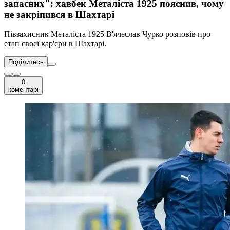
запасних": хавбек Металіста 1925 пояснив, чому
не закріпився в Шахтарі
Півзахисник Металіста 1925 В'ячеслав Чурко розповів про
етап своєї кар'єри в Шахтарі.
Поділитись
0
коментарі