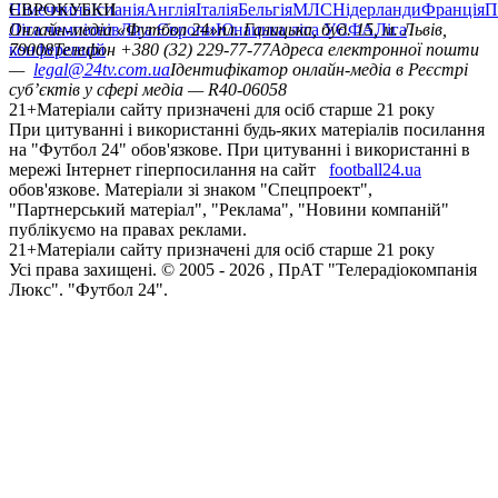
Німеччина
ЄВРОКУБКИ
Іспанія
Англія
Італія
Бельгія
МЛС
Нідерланди
Франція
П
Ліга чемпіонів
Онлайн-медіа «Футбол 24»
Ліга Європи
Юнацька ліга УЄФА
пл. Галицька, буд. 15, м. Львів,
Ліга
конференцій
79008
Телефон +380 (32) 229-77-77
Адреса електронної пошти
—
legal@24tv.com.ua
Ідентифікатор онлайн-медіа в Реєстрі
суб’єктів у сфері медіа — R40-06058
21+
Матеріали сайту призначені для осіб старше 21 року
При цитуванні і використанні будь-яких матеріалів посилання
на "Футбол 24" обов'язкове. При цитуванні і використанні в
мережі Інтернет гіперпосилання на сайт
football24.ua
обов'язкове. Матеріали зі знаком "Спецпроект",
"Партнерський матеріал", "Реклама", "Новини компаній"
публікуємо на правах реклами.
21+
Матеріали сайту призначені для осіб старше 21 року
Усi права захищенi. © 2005 -
2026
, ПрАТ "Телерадіокомпанія
Люкс". "Футбол 24".