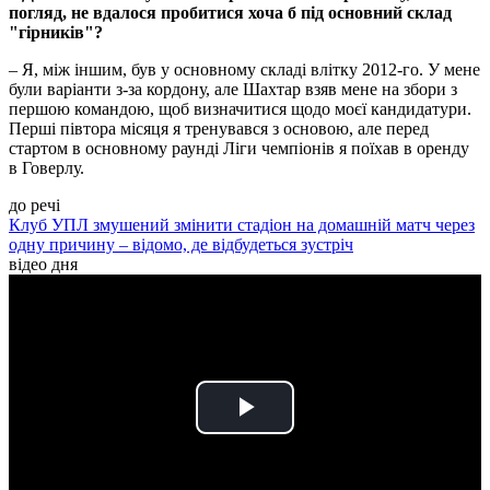
погляд, не вдалося пробитися хоча б під основний склад
"гірників"?
– Я, між іншим, був у основному складі влітку 2012-го. У мене
були варіанти з-за кордону, але Шахтар взяв мене на збори з
першою командою, щоб визначитися щодо моєї кандидатури.
Перші півтора місяця я тренувався з основою, але перед
стартом в основному раунді Ліги чемпіонів я поїхав в оренду
в Говерлу.
до речі
Клуб УПЛ змушений змінити стадіон на домашній матч через
одну причину – відомо, де відбудеться зустріч
відео дня
Play
Video