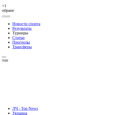
+
1
обране
Новости спорта
Результаты
Турниры
Статьи
Прогнозы
Трансферы
топ
ЛЧ - Top News
Украина