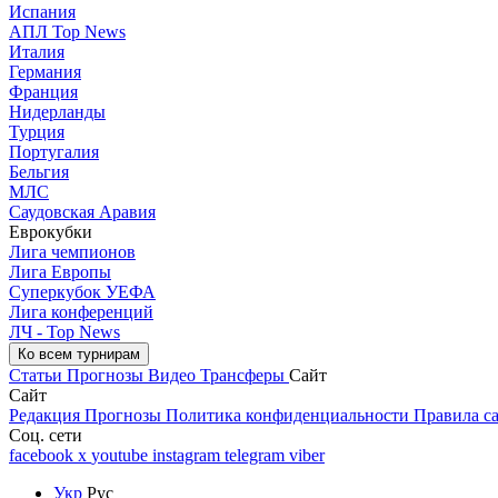
Испания
АПЛ Top News
Италия
Германия
Франция
Нидерланды
Турция
Португалия
Бельгия
МЛС
Саудовская Аравия
Еврокубки
Лига чемпионов
Лига Европы
Суперкубок УЕФА
Лига конференций
ЛЧ - Top News
Ко всем турнирам
Статьи
Прогнозы
Видео
Трансферы
Сайт
Сайт
Редакция
Прогнозы
Политика конфиденциальности
Правила с
Соц. сети
facebook
x
youtube
instagram
telegram
viber
Укр
Рус