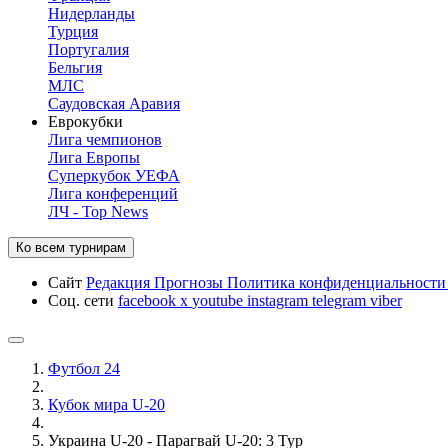
Нидерланды
Турция
Португалия
Бельгия
МЛС
Саудовская Аравия
Еврокубки
Лига чемпионов
Лига Европы
Суперкубок УЕФА
Лига конференций
ЛЧ - Top News
Ко всем турнирам
Сайт
Редакция
Прогнозы
Политика конфиденциальност
Соц. сети
facebook
x
youtube
instagram
telegram
viber
Футбол 24
Кубок мира U-20
Украина U-20 - Парагвай U-20: 3 Тур