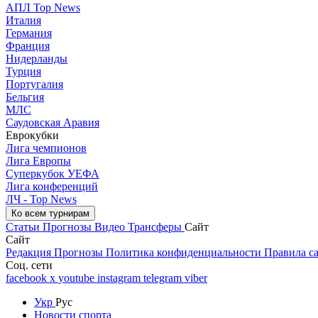
АПЛ Top News
Италия
Германия
Франция
Нидерланды
Турция
Португалия
Бельгия
МЛС
Саудовская Аравия
Еврокубки
Лига чемпионов
Лига Европы
Суперкубок УЕФА
Лига конференций
ЛЧ - Top News
Ко всем турнирам
Статьи
Прогнозы
Видео
Трансферы
Сайт
Сайт
Редакция
Прогнозы
Политика конфиденциальности
Правила с
Соц. сети
facebook
x
youtube
instagram
telegram
viber
Укр
Рус
Новости спорта