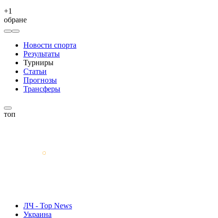
+
1
обране
Новости спорта
Результаты
Турниры
Статьи
Прогнозы
Трансферы
топ
ЛЧ - Top News
Украина