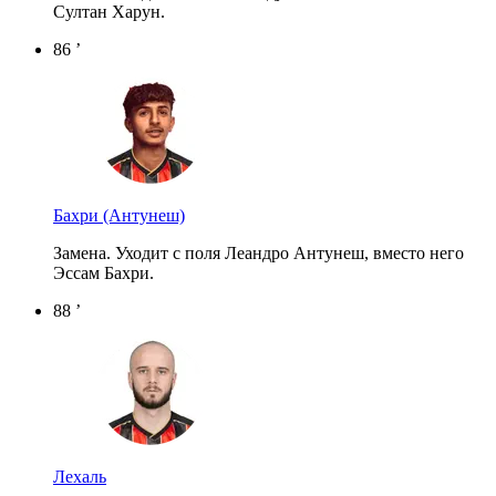
Султан Харун.
86 ’
Бахри
(Антунеш)
Замена. Уходит с поля Леандро Антунеш, вместо него
Эссам Бахри.
88 ’
Лехаль