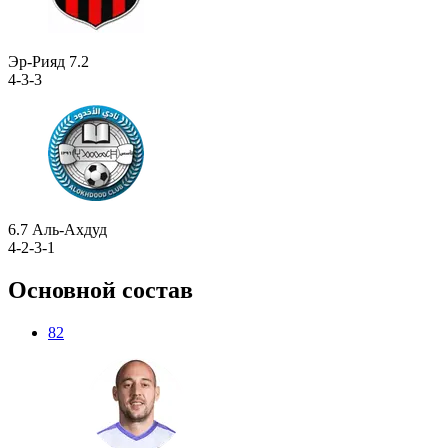
Эр-Рияд
7.2
4-3-3
6.7
Аль-Ахдуд
4-2-3-1
Основной состав
82