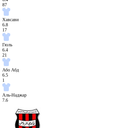
87
Хавсави
6.8
17
Гюль
6.4
21
Або Абд
6.5
1
Аль-Наджар
7.6