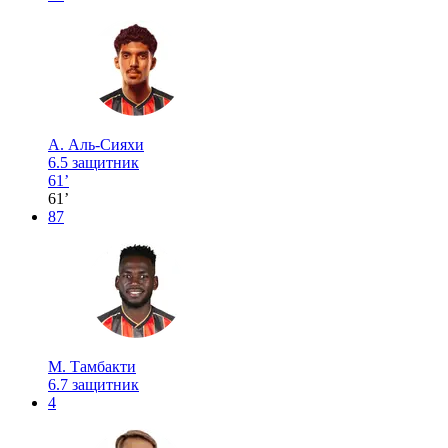
А. Аль-Сияхи
6.5
защитник
61’
61’
87
М. Тамбакти
6.7
защитник
4