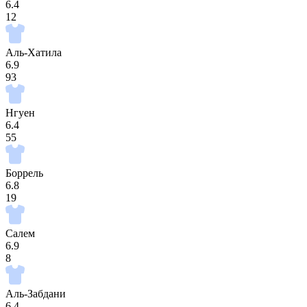
6.4
12
Аль-Хатила
6.9
93
Нгуен
6.4
55
Боррель
6.8
19
Салем
6.9
8
Аль-Забдани
6.4