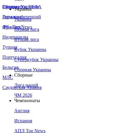
Сборная Украины
Италия
Суперкубок УЕФА
Украина
Германия
Лига конференций
Украина
Франция
ЛЧ - Top News
Первая лига
Нидерланды
Вторая лига
Турция
Кубок Украины
Португалия
Суперкубок Украины
Бельгия
Сборная Украины
Сборные
МЛС
Лига наций
Саудовская Аравия
ЧМ 2026
Чемпионаты
Англия
Испания
АПЛ Top News