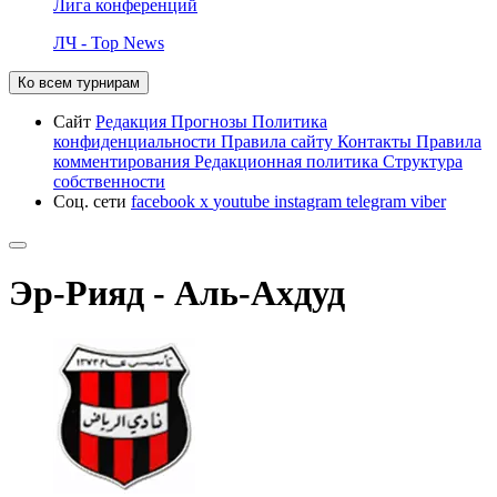
Лига конференций
ЛЧ - Top News
Ко всем турнирам
Сайт
Редакция
Прогнозы
Политика
конфиденциальности
Правила сайту
Контакты
Правила
комментирования
Редакционная политика
Структура
собственности
Соц. сети
facebook
x
youtube
instagram
telegram
viber
Эр-Рияд - Аль-Ахдуд