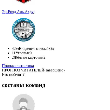
Эр-Рияд
Аль-Ахдуд
42%
Владение мячом
58%
11
Угловые
0
2
Жёлтые карточки
2
Полная статистика
ПРОГНОЗ ЧИТАТЕЛЕЙ
(завершено)
Кто победит?
Спрогнозируете точный счет?
составы команд
Участвуйте в турнире прогнозистов и получайте классные
призы!
Турнир прогнозистов