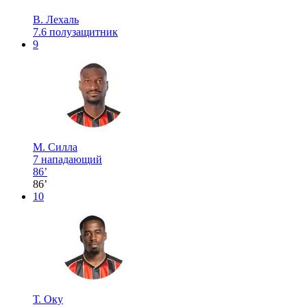
В. Лехаль
7.6
полузащитник
9
М. Силла
7
нападающий
86’
86’
10
Т. Оку