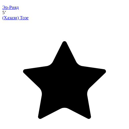
Эр-Рияд
5’
(Хазази)
Тозе