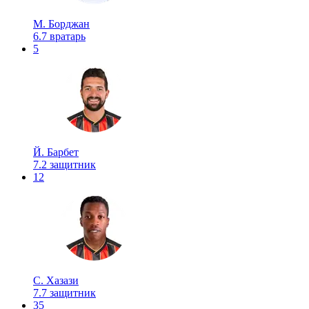
М. Борджан
6.7
вратарь
5
Й. Барбет
7.2
защитник
12
С. Хазази
7.7
защитник
35