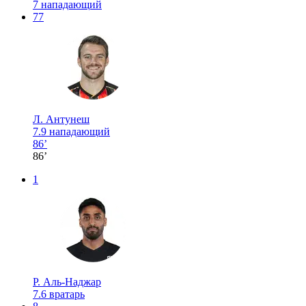
7
нападающий
77
Л. Антунеш
7.9
нападающий
86’
86’
1
Р. Аль-Наджар
7.6
вратарь