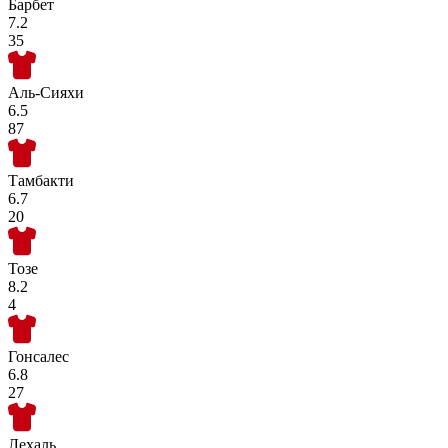
Барбет
7.2
35
Аль-Сияхи
6.5
87
Тамбакти
6.7
20
Тозе
8.2
4
Гонсалес
6.8
27
Лехаль