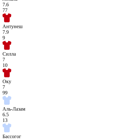
7.6
77
Антунеш
7.9
9
Силла
7
10
Оку
7
99
Аль-Лазам
6.5
13
Бассогог