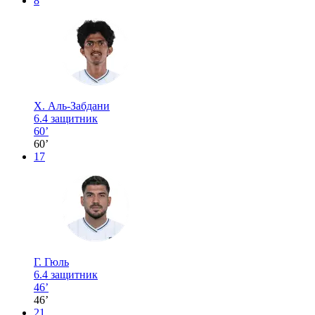
8
Х. Аль-Забдани
6.4
защитник
60’
60’
17
Г. Гюль
6.4
защитник
46’
46’
21